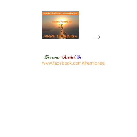
-->
𝒯𝒽𝑒𝓇𝓂𝑜
-
𝒫𝑜𝓇𝓉𝒶𝓁
.
𝒢𝓇
www.facebook.com/thermonea