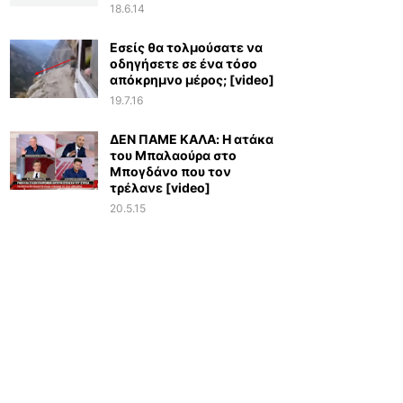
18.6.14
Εσείς θα τολμούσατε να
οδηγήσετε σε ένα τόσο
απόκρημνο μέρος; [video]
19.7.16
ΔΕΝ ΠΑΜΕ ΚΑΛΑ: Η ατάκα
του Μπαλαούρα στο
Μπογδάνο που τον
τρέλανε [video]
20.5.15