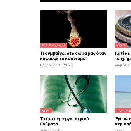
BEAUTY HEALTH
NEWS
Τι συμβαίνει στο σώμα μας όταν
Γιατί κ
κόψουμε το κάπνισμα;
τα χρήμ
December 05, 2025
August 01
NEWS
BEAUTY H
Τα πιο περίεργα ιατρικά
Έρευνα:
θαύματα
περισσό
July 11, 2024
May 14, 