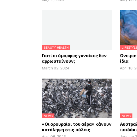
BEAUTY HEALTH
LIFESTYL
Γιατί οι όμορφες γυναίκες δεν
Όνειρα:
αρρωσταίνουν;
ίδια
March 02, 2024
April 18, 
NEWS
NEWS
«Οι αρουραίοι του αέρα» κάνουν
Αυστραλ
κατάληψη στις πόλεις
παιδάκι
April 06, 2023
January 2