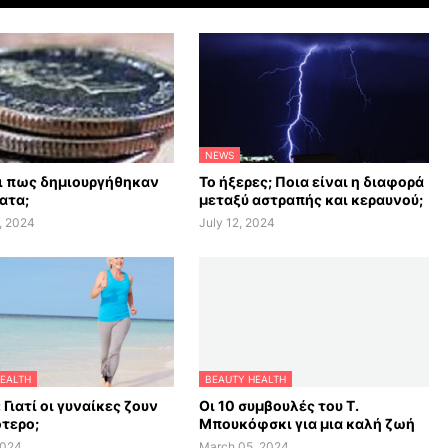
NEWS
αι πως δημιουργήθηκαν
Το ήξερες; Ποια είναι η διαφορά
ατα;
μεταξύ αστραπής και κεραυνού;
, 2024
July 12, 2024
EALTH
BEAUTY HEALTH
 Γιατί οι γυναίκες ζουν
Οι 10 συμβουλές του Τ.
τερο;
Μπουκόφσκι για μια καλή ζωή
2024
March 05, 2024