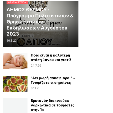
ΔΕΛΤΊΑ ΤΎΠΟΥ
ΔΗΜΟΣ ΘΕΡΜΟΥ :
Πρόγραμμα Πολιτιστικών &
Θρησκευτικών
Εκδηλώσεων Αυγούστου
2023
16.8.23
Ποια είναι η καλύτερη
στάση ύπνου και γιατί!
24.7.26
"Αει μωρή σακαφιόρα!" ~
Γνωρίζετε τι σημαίνει;
8.11.21
Βρετανός διακινούσε
ναρκωτικά σε τουρίστες
στην Ίο