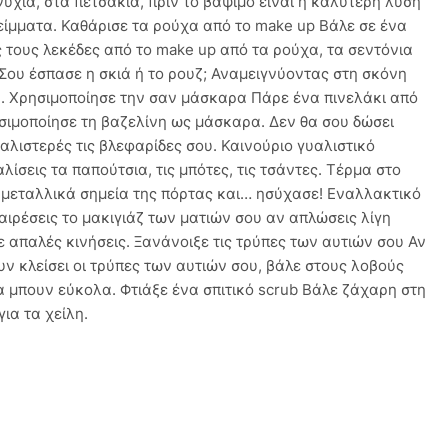
ύχια, στα πετσάκια, πριν το βάψιμο είναι η καλύτερη λύση
είμματα. Καθάρισε τα ρούχα από το make up Βάλε σε ένα
ς τους λεκέδες από το make up από τα ρούχα, τα σεντόνια
 Σου έσπασε η σκιά ή το ρουζ; Αναμειγνύοντας στη σκόνη
α. Χρησιμοποίησε την σαν μάσκαρα Πάρε ένα πινελάκι από
σιμοποίησε τη βαζελίνη ως μάσκαρα. Δεν θα σου δώσει
υαλιστερές τις βλεφαρίδες σου. Καινούριο γυαλιστικό
ίσεις τα παπούτσια, τις μπότες, τις τσάντες. Τέρμα στο
α μεταλλικά σημεία της πόρτας και… ησύχασε! Εναλλακτικό
αιρέσεις το μακιγιάζ των ματιών σου αν απλώσεις λίγη
ε απαλές κινήσεις. Ξανάνοιξε τις τρύπες των αυτιών σου Αν
υν κλείσει οι τρύπες των αυτιών σου, βάλε στους λοβούς
α μπουν εύκολα. Φτιάξε ένα σπιτικό scrub Βάλε ζάχαρη στη
για τα χείλη.