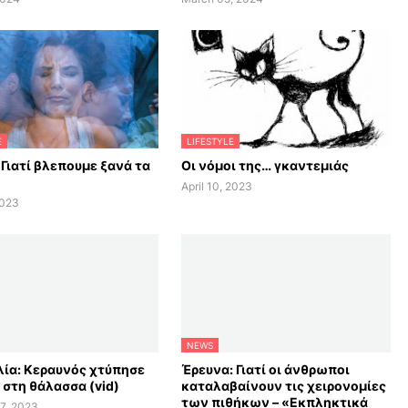
E
LIFESTYLE
 Γιατί βλεπουμε ξανά τα
Οι νόμοι της… γκαντεμιάς
April 10, 2023
2023
NEWS
ία: Κεραυνός χτύπησε
Έρευνα: Γιατί οι άνθρωποι
 στη θάλασσα (vid)
καταλαβαίνουν τις χειρονομίες
των πιθήκων – «Εκπληκτικά
7, 2023