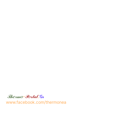
𝒯𝒽𝑒𝓇𝓂𝑜
-
𝒫𝑜𝓇𝓉𝒶𝓁
.
𝒢𝓇
www.facebook.com/thermonea