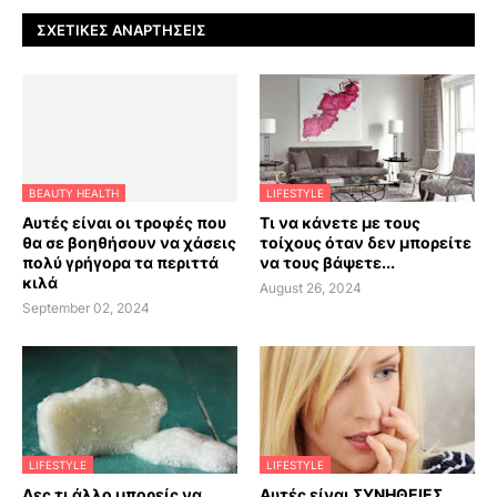
ΣΧΕΤΙΚΈΣ ΑΝΑΡΤΉΣΕΙΣ
BEAUTY HEALTH
LIFESTYLE
Αυτές είναι οι τροφές που
Τι να κάνετε με τους
θα σε βοηθήσουν να χάσεις
τοίχους όταν δεν μπορείτε
πολύ γρήγορα τα περιττά
να τους βάψετε...
κιλά
August 26, 2024
September 02, 2024
LIFESTYLE
LIFESTYLE
Δες τι άλλο μπορείς να
Αυτές είναι ΣΥΝΗΘΕΙΕΣ