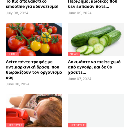
Το πιο απολαυστικό
Περίφημοι κώδικες που
smoothie για αδυνάτισμα!
δεν έσπασαν ποτέ...
July 08, 2024
June 09, 2024
SLIDER
NEWS
Δείτε πέντε τροφές με
Δοκιμάστε να πιείτε χυμό
αντικαρκινική δράση, που
από αγγούρι και δε θα
θωρακίζουν τον οργανισμό
χάσετε...
σας
June 07, 2024
June 08, 2024
LIFESTYLE
LIFESTYLE