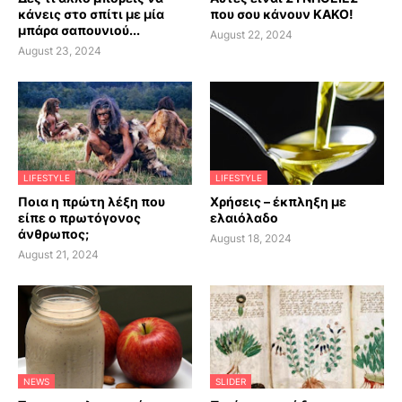
κάνεις στο σπίτι με μία
που σου κάνουν ΚΑΚΟ!
μπάρα σαπουνιού...
August 22, 2024
August 23, 2024
LIFESTYLE
LIFESTYLE
Ποια η πρώτη λέξη που
Χρήσεις – έκπληξη με
είπε ο πρωτόγονος
ελαιόλαδο
άνθρωπος;
August 18, 2024
August 21, 2024
NEWS
SLIDER