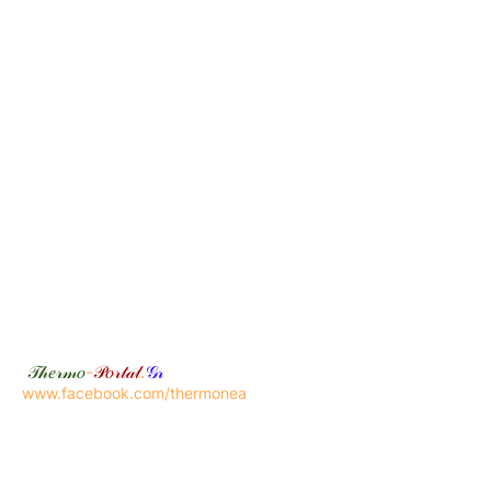
𝒯𝒽𝑒𝓇𝓂𝑜
-
𝒫𝑜𝓇𝓉𝒶𝓁
.
𝒢𝓇
www.facebook.com/thermonea