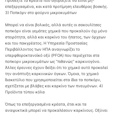
Προσέξτε τα κρέατα που αγοράζετε να είναι μη-
επεξεργασμένα, και κατά προτίμηση ελευθέρας βοσκής.
3) Ποπκόρν στο φούρνο μικροκυμάτων
Μπορεί να είναι βολικές, αλλά αυτές οι σακουλίτσες
ποπκόρν είναι γεμάτες χημικά που προκαλούν όχι μόνο
στειρότητα, αλλά και καρκίνο του ήπατος, των όρχεων
και του πακγρέατος. Η Υπηρεσία Προστασίας
Περιβάλλοντος των ΗΠΑ αναγνωρίζει το
υπερφθοροκτανοϊκό οξύ (PFOA) που περιέχεται στα
ποπκορν μικροκυμάτων ως “πιθανώς” καρκινογόνο.
Άλλες έρευνες έχουν δείξει ότι το χημικό αυτό προκαλεί
την ανάπτυξη καρκινικών όγκων. Όμοια, το χημικό
διακετύλιο που χρησιμοποιείται στα ίδια τα ποπκόρν,
σχετίζεται με βλάβες και καρκίνο των πνευμόνων. 4)
Προϊόντα τύπου κόλα
Όπως τα επεξεργασμένα κρέατα, έτσι και τα
αναψυκτικά μπορεί να προκαλέσουν καρκίνους. Οξύνει