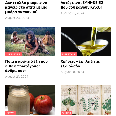
Δες τι άλλο μπορείς να
Αυτές είναι ΣΥΝΗΘΕΙΕΣ
κάνεις στο σπίτι με μία
που σου κάνουν ΚΑΚΟ!
μπάρα σαπουνιού...
August 22, 2024
August 23, 2024
LIFESTYLE
LIFESTYLE
Ποια η πρώτη λέξη που
Χρήσεις – έκπληξη με
είπε ο πρωτόγονος
ελαιόλαδο
άνθρωπος;
August 18, 2024
August 21, 2024
NEWS
SLIDER