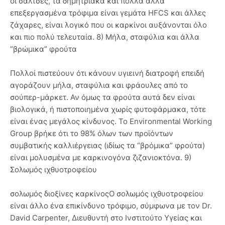
οι σάλτσες, τα δημητριακά και πολλά άλλα
επεξεργασμένα τρόφιμα είναι γεμάτα HFCS και άλλες
ζάχαρες, είναι λογικό που οι καρκίνοι αυξάνονται όλο
και πιο πολύ τελευταία. 8) Μήλα, σταφύλια και άλλα
“βρώμικα” φρούτα
Πολλοί πιστεύουν ότι κάνουν υγιεινή διατροφή επειδή
αγοράζουν μήλα, σταφύλια και φράουλες από το
σούπερ-μάρκετ. Αν όμως τα φρούτα αυτά δεν είναι
βιολογικά, ή πιστοποιημένα χωρίς φυτοφάρμακα, τότε
είναι ένας μεγάλος κίνδυνος. Το Environmental Working
Group βρήκε ότι το 98% όλων των προϊόντων
συμβατικής καλλιέργειας (ιδίως τα “βρόμικα” φρούτα)
είναι μολυσμένα με καρκινογόνα ζιζανιοκτόνα. 9)
Σολωμός ιχθυοτροφείου
σολωμός διοξίνες καρκίνοςΟ σολωμός ιχθυοτροφείου
είναι άλλο ένα επικίνδυνο τρόφιμο, σύμφωνα με τον Dr.
David Carpenter, Διευθυντή στο Ινστιτούτο Υγείας και