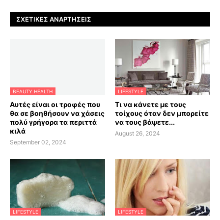
ΣΧΕΤΙΚΈΣ ΑΝΑΡΤΉΣΕΙΣ
BEAUTY HEALTH
LIFESTYLE
Αυτές είναι οι τροφές που
Τι να κάνετε με τους
θα σε βοηθήσουν να χάσεις
τοίχους όταν δεν μπορείτε
πολύ γρήγορα τα περιττά
να τους βάψετε...
κιλά
August 26, 2024
September 02, 2024
LIFESTYLE
LIFESTYLE