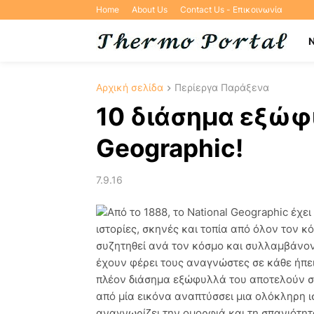
Home
About Us
Contact Us - Επικοινωνία
Αρχική σελίδα
Περίεργα Παράξενα
10 διάσημα εξώφυ
Geographic!
7.9.16
Από το 1888, το National Geographic έχ
ιστορίες, σκηνές και τοπία από όλον τον 
συζητηθεί ανά τον κόσμο και συλλαμβάνο
έχουν φέρει τους αναγνώστες σε κάθε ήπε
πλέον διάσημα εξώφυλλά του αποτελούν σ
από μία εικόνα αναπτύσσει μια ολόκληρη ισ
αναγνωρίζει την ομορφιά και τη σπανιότη