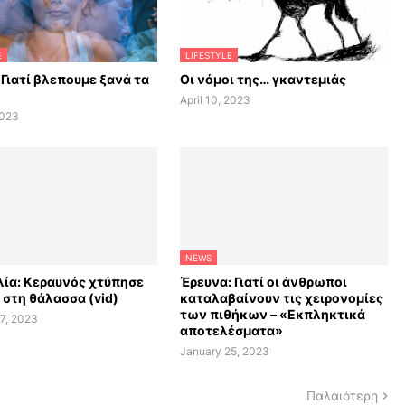
E
LIFESTYLE
 Γιατί βλεπουμε ξανά τα
Οι νόμοι της… γκαντεμιάς
April 10, 2023
2023
NEWS
ία: Κεραυνός χτύπησε
Έρευνα: Γιατί οι άνθρωποι
 στη θάλασσα (vid)
καταλαβαίνουν τις χειρονομίες
των πιθήκων – «Εκπληκτικά
7, 2023
αποτελέσματα»
January 25, 2023
Παλαιότερη