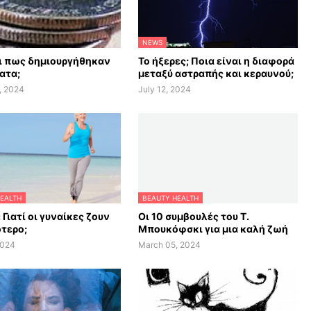
NEWS
αι πως δημιουργήθηκαν
Το ήξερες; Ποια είναι η διαφορά
ατα;
μεταξύ αστραπής και κεραυνού;
, 2024
July 12, 2024
EALTH
BEAUTY HEALTH
 Γιατί οι γυναίκες ζουν
Οι 10 συμβουλές του Τ.
τερο;
Μπουκόφσκι για μια καλή ζωή
2024
March 05, 2024