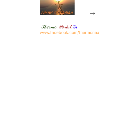
-->
𝒯𝒽𝑒𝓇𝓂𝑜
-
𝒫𝑜𝓇𝓉𝒶𝓁
.
𝒢𝓇
www.facebook.com/thermonea