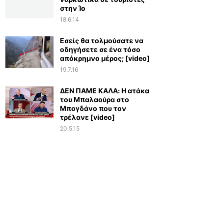
στην Ίο
18.6.14
Εσείς θα τολμούσατε να
οδηγήσετε σε ένα τόσο
απόκρημνο μέρος; [video]
19.7.16
ΔΕΝ ΠΑΜΕ ΚΑΛΑ: Η ατάκα
του Μπαλαούρα στο
Μπογδάνο που τον
τρέλανε [video]
20.5.15