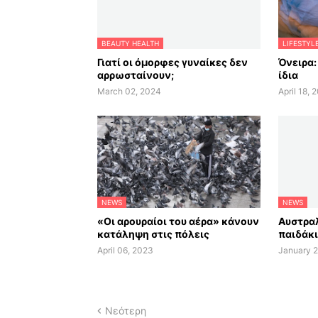
BEAUTY HEALTH
LIFESTYL
Γιατί οι όμορφες γυναίκες δεν
Όνειρα:
αρρωσταίνουν;
ίδια
March 02, 2024
April 18, 
NEWS
NEWS
«Οι αρουραίοι του αέρα» κάνουν
Αυστραλ
κατάληψη στις πόλεις
παιδάκι
April 06, 2023
January 2
Νεότερη