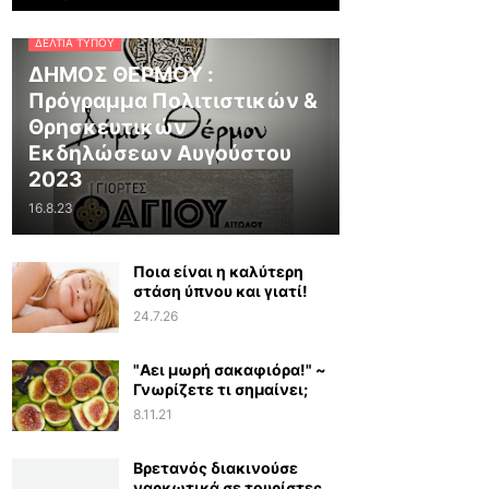
ΔΕΛΤΊΑ ΤΎΠΟΥ
ΔΗΜΟΣ ΘΕΡΜΟΥ :
Πρόγραμμα Πολιτιστικών &
Θρησκευτικών
Εκδηλώσεων Αυγούστου
2023
16.8.23
Ποια είναι η καλύτερη
στάση ύπνου και γιατί!
24.7.26
"Αει μωρή σακαφιόρα!" ~
Γνωρίζετε τι σημαίνει;
8.11.21
Βρετανός διακινούσε
ναρκωτικά σε τουρίστες