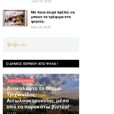
June 19, 2026
Με ποια σειρά πρέπει να
μπουν τα τρόφιμα στο
ψυγείο;
May 28, 2026
Θέρμο νέα
Ο ΔΉΜΟΣ ΘΈΡΜΟΥ ΑΠΌ ΨΗΛΆ !
ΑΙΤΩΛΟΑΚΑΡΝΑΝΊΑ
Ανακαλύψτε το Θέρμο
Τριχωνίδας,
Αιτωλοακαρνανίας, μέσα
από τα παρακάτω βίντεο!
27.1.25