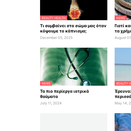
BEAUTY HEALTH
NEWS
Τι συμβαίνει στο σώμα μας όταν
Γιατί κ
κόψουμε το κάπνισμα;
τα χρήμ
December 05, 2025
August 01
NEWS
BEAUTY H
Τα πιο περίεργα ιατρικά
Έρευνα:
θαύματα
περισσό
July 11, 2024
May 14, 