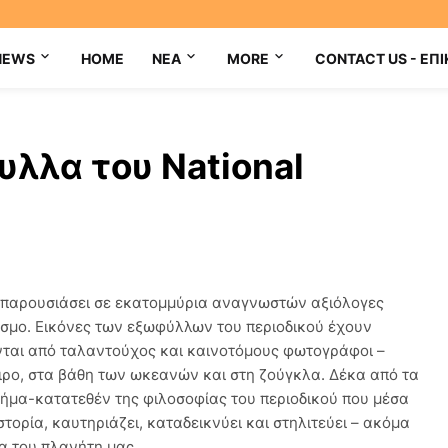
NEWS
HOME
NEA
MORE
CONTACT US - ΕΠΙ
λλα του National
ει παρουσιάσει σε εκατομμύρια αναγνωστών αξιόλογες
κόσμο. Εικόνες των εξωφύλλων του περιοδικού έχουν
νται από ταλαντούχος και καινοτόμους φωτογράφοι –
ιρο, στα βάθη των ωκεανών και στη ζούγκλα. Δέκα από τα
ήμα-κατατεθέν της φιλοσοφίας του περιοδικού που μέσα
τορία, καυτηριάζει, καταδεικνύει και στηλιτεύει – ακόμα
τα του πλανήτη μας…