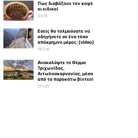
Πως διαβάζουν τον καφέ
οι ειδικοί
9.5.15
Εσείς θα τολμούσατε να
οδηγήσετε σε ένα τόσο
απόκρημνο μέρος; [video]
19.7.16
Ανακαλύψτε το Θέρμο
Τριχωνίδας,
Αιτωλοακαρνανίας, μέσα
από τα παρακάτω βίντεο!
27.1.25