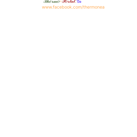
𝒯𝒽𝑒𝓇𝓂𝑜
-
𝒫𝑜𝓇𝓉𝒶𝓁
.
𝒢𝓇
www.facebook.com/thermonea