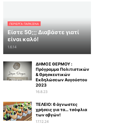
ΠΕΡΊΕΡΓΑ ΠΑΡΆΞΕΝΑ
Είστε 50;;; Διαβάστε γιατί
είναι καλό!
1.6.14
ΔΗΜΟΣ ΘΕΡΜΟΥ :
Πρόγραμμα Πολιτιστικών
& Θρησκευτικών
Εκδηλώσεων Αυγούστου
2023
16.8.23
ΤΕΛΕΙΟ: 6 άγνωστες
χρήσεις για τα… τσόφλια
των αβγών!
17.12.24