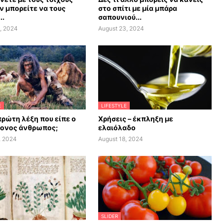
ν μπορείτε να τους
στο σπίτι με μία μπάρα
..
σαπουνιού...
, 2024
August 23, 2024
E
LIFESTYLE
πρώτη λέξη που είπε ο
Χρήσεις – έκπληξη με
ονος άνθρωπος;
ελαιόλαδο
, 2024
August 18, 2024
SLIDER