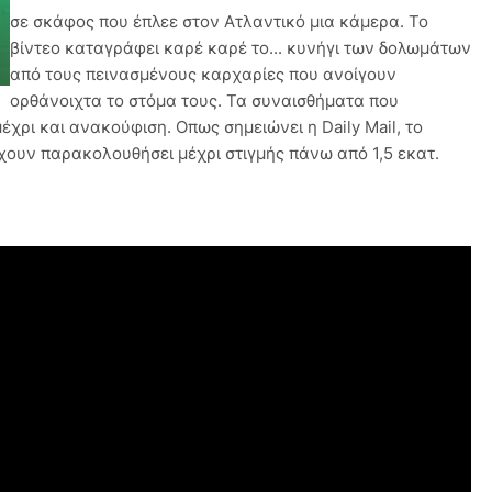
σε σκάφος που έπλεε στον Ατλαντικό μια κάμερα. Το
βίντεο καταγράφει καρέ καρέ το... κυνήγι των δολωμάτων
από τους πεινασμένους καρχαρίες που ανοίγουν
ορθάνοιχτα το στόμα τους. Τα συναισθήματα που
χρι και ανακούφιση. Οπως σημειώνει η Daily Mail, το
χουν παρακολουθήσει μέχρι στιγμής πάνω από 1,5 εκατ.