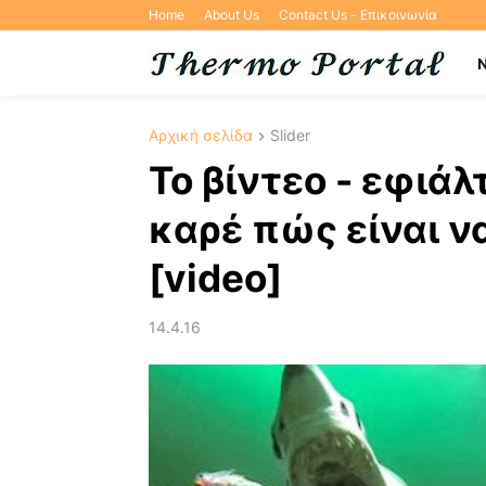
Home
About Us
Contact Us - Επικοινωνία
Αρχική σελίδα
Slider
Το βίντεο - εφιάλτ
καρέ πώς είναι να
[video]
14.4.16