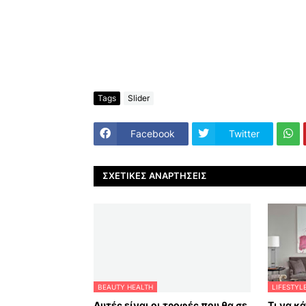
Tags
Slider
Facebook
Twitter
ΣΧΕΤΙΚΈΣ ΑΝΑΡΤΉΣΕΙΣ
BEAUTY HEALTH
LIFESTYL
Αυτές είναι οι τροφές που θα σε
Τι να κ