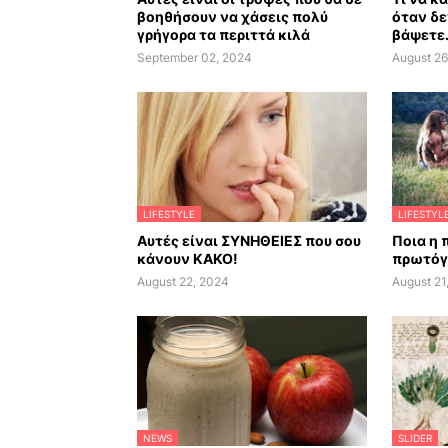
βοηθήσουν να χάσεις πολύ
όταν δε
γρήγορα τα περιττά κιλά
βάψετε.
September 02, 2024
August 26
LIFESTYLE
LIFESTYL
Αυτές είναι ΣΥΝΗΘΕΙΕΣ που σου
Ποια η 
κάνουν ΚΑΚΟ!
πρωτόγ
August 22, 2024
August 21
NEWS
SLIDER