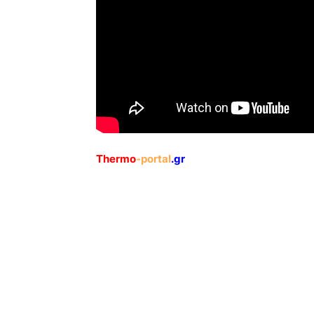
Thermo
-portal
.gr