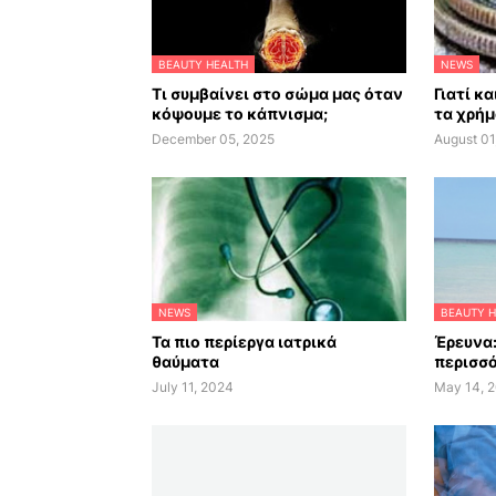
BEAUTY HEALTH
NEWS
Τι συμβαίνει στο σώμα μας όταν
Γιατί κ
κόψουμε το κάπνισμα;
τα χρήμ
December 05, 2025
August 01
NEWS
BEAUTY H
Τα πιο περίεργα ιατρικά
Έρευνα:
θαύματα
περισσό
July 11, 2024
May 14, 