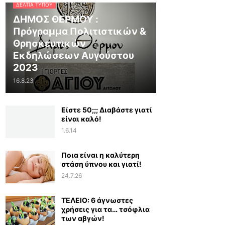
ΔΕΛΤΊΑ ΤΎΠΟΥ
ΔΗΜΟΣ ΘΕΡΜΟΥ :
Πρόγραμμα Πολιτιστικών &
Θρησκευτικών
Εκδηλώσεων Αυγούστου
2023
16.8.23
Είστε 50;;; Διαβάστε γιατί
είναι καλό!
1.6.14
Ποια είναι η καλύτερη
στάση ύπνου και γιατί!
24.7.26
ΤΕΛΕΙΟ: 6 άγνωστες
χρήσεις για τα… τσόφλια
των αβγών!