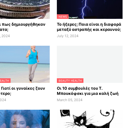
NEWS
αι πως δημιουργήθηκαν
Το ήξερες; Ποια είναι η διαφορά
ατα;
μεταξύ αστραπής και κεραυνού;
, 2024
July 12, 2024
EALTH
BEAUTY HEALTH
 Γιατί οι γυναίκες ζουν
Οι 10 συμβουλές του Τ.
τερο;
Μπουκόφσκι για μια καλή ζωή
2024
March 05, 2024