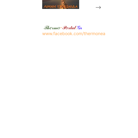
-->
𝒯𝒽𝑒𝓇𝓂𝑜
-
𝒫𝑜𝓇𝓉𝒶𝓁
.
𝒢𝓇
www.facebook.com/thermonea