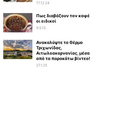
17.12.24
Πως διαβάζουν τον καφέ
οι ειδικοί
9.5.15
Ανακαλύψτε το Θέρμο
Τριχωνίδας,
Αιτωλοακαρνανίας, μέσα
από τα παρακάτω βίντεο!
27.1.25