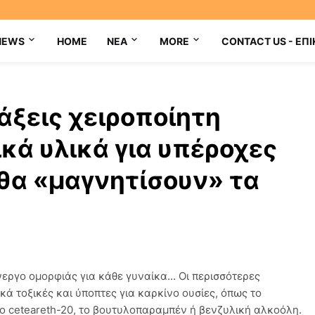
NEWS
HOME
NEA
MORE
CONTACT US - ΕΠΙ
άξεις χειροποίητη
κά υλικά για υπέροχες
θα «μαγνητίσουν» τα
ργο ομορφιάς για κάθε γυναίκα... Οι περισσότερες
κά τοξικές και ύποπτες για καρκίνο ουσίες, όπως το
το ceteareth-20, το βουτυλοπαραμπέν ή βενζυλική αλκοόλη.