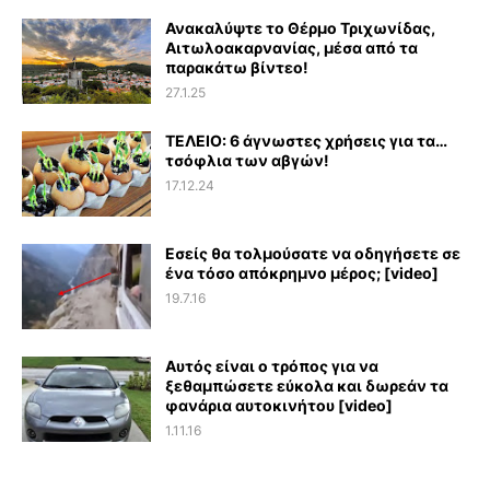
Ανακαλύψτε το Θέρμο Τριχωνίδας,
Αιτωλοακαρνανίας, μέσα από τα
παρακάτω βίντεο!
27.1.25
ΤΕΛΕΙΟ: 6 άγνωστες χρήσεις για τα…
τσόφλια των αβγών!
17.12.24
Εσείς θα τολμούσατε να οδηγήσετε σε
ένα τόσο απόκρημνο μέρος; [video]
19.7.16
Αυτός είναι ο τρόπος για να
ξεθαμπώσετε εύκολα και δωρεάν τα
φανάρια αυτοκινήτου [video]
1.11.16