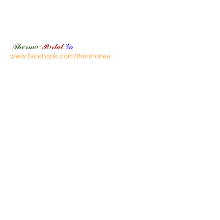
𝒯𝒽𝑒𝓇𝓂𝑜
-
𝒫𝑜𝓇𝓉𝒶𝓁
.
𝒢𝓇
www.facebook.com/thermonea