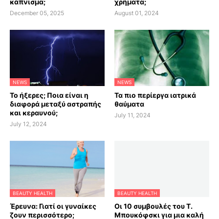
κάπνισμα;
χρήματα;
December 05, 2025
August 01, 2024
NEWS
NEWS
Το ήξερες; Ποια είναι η
Τα πιο περίεργα ιατρικά
διαφορά μεταξύ αστραπής
θαύματα
και κεραυνού;
July 11, 2024
July 12, 2024
BEAUTY HEALTH
BEAUTY HEALTH
Έρευνα: Γιατί οι γυναίκες
Οι 10 συμβουλές του Τ.
ζουν περισσότερο;
Μπουκόφσκι για μια καλή