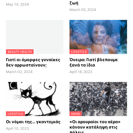
ζωή
May 14, 2024
March 05, 2024
BEAUTY HEALTH
LIFESTYLE
Γιατί οι όμορφες γυναίκες
Όνειρα: Γιατί βλεπουμε
δεν αρρωσταίνουν;
ξανά τα ίδια
March 02, 2024
April 18, 2023
LIFESTYLE
NEWS
Οι νόμοι της… γκαντεμιάς
«Οι αρουραίοι του αέρα»
κάνουν κατάληψη στις
April 10, 2023
πόλεις