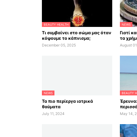
BEAUTY HEALTH
NEWS
Τι συμβαίνει στο σώμα μας όταν
Γιατί κ
κόψουμε το κάπνισμα;
τα χρήμ
December 05, 2025
August 01
NEWS
BEAUTY H
Τα πιο περίεργα ιατρικά
Έρευνα:
θαύματα
περισσό
July 11, 2024
May 14, 