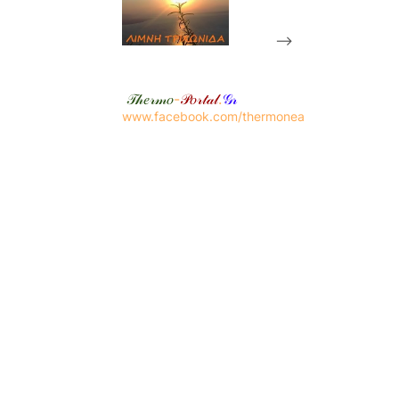
-->
𝒯𝒽𝑒𝓇𝓂𝑜
-
𝒫𝑜𝓇𝓉𝒶𝓁
.
𝒢𝓇
www.facebook.com/thermonea