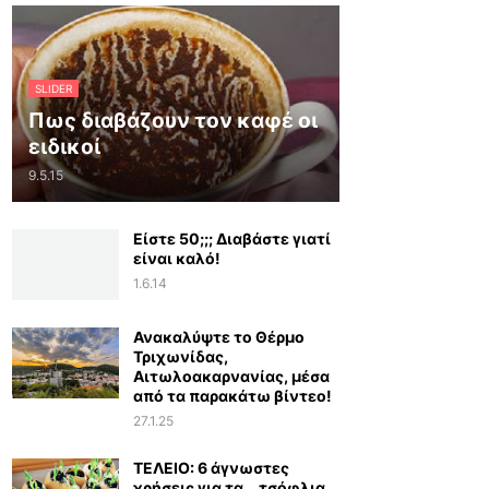
SLIDER
Πως διαβάζουν τον καφέ οι
ειδικοί
9.5.15
Είστε 50;;; Διαβάστε γιατί
είναι καλό!
1.6.14
Ανακαλύψτε το Θέρμο
Τριχωνίδας,
Αιτωλοακαρνανίας, μέσα
από τα παρακάτω βίντεο!
27.1.25
ΤΕΛΕΙΟ: 6 άγνωστες
χρήσεις για τα… τσόφλια