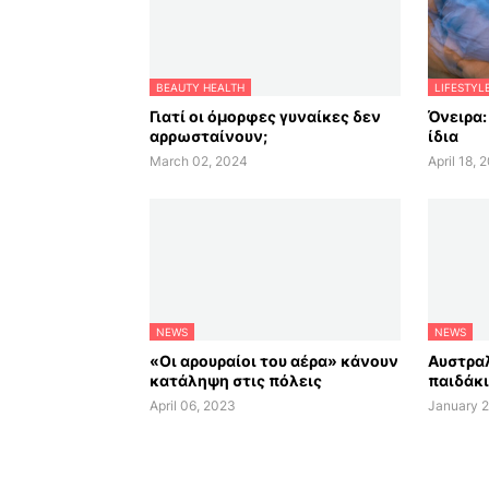
BEAUTY HEALTH
LIFESTYL
Γιατί οι όμορφες γυναίκες δεν
Όνειρα:
αρρωσταίνουν;
ίδια
March 02, 2024
April 18, 
NEWS
NEWS
«Οι αρουραίοι του αέρα» κάνουν
Αυστραλ
κατάληψη στις πόλεις
παιδάκι
April 06, 2023
January 2