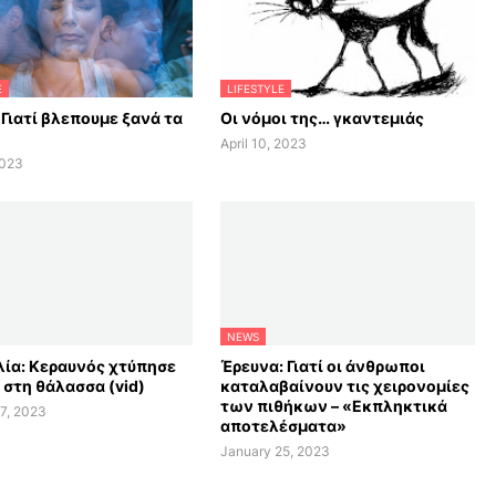
E
LIFESTYLE
 Γιατί βλεπουμε ξανά τα
Οι νόμοι της… γκαντεμιάς
April 10, 2023
2023
NEWS
ία: Κεραυνός χτύπησε
Έρευνα: Γιατί οι άνθρωποι
 στη θάλασσα (vid)
καταλαβαίνουν τις χειρονομίες
των πιθήκων – «Εκπληκτικά
7, 2023
αποτελέσματα»
January 25, 2023