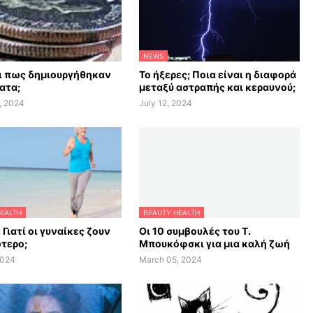
NEWS
αι πως δημιουργήθηκαν
Το ήξερες; Ποια είναι η διαφορά
ατα;
μεταξύ αστραπής και κεραυνού;
, 2024
July 12, 2024
EALTH
BEAUTY HEALTH
 Γιατί οι γυναίκες ζουν
Οι 10 συμβουλές του Τ.
τερο;
Μπουκόφσκι για μια καλή ζωή
2024
March 05, 2024