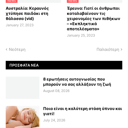
NEWS
NEWS
Αυστραλία: Κεραυνός
Έρευνα: Γιατί οι άνθρωποι
χτύπησε παιδάκι στη
καταλαβαίνουν τις
θάλασσα (vid)
χειρονομίες των πιθήκων
– «Εκπληκτικά
January 27, 2023
αποτελέσματα»
January 25, 2023
Νεότερη
Παλαιότερη
ΠΡΌΣΦΑΤΑ ΝΈΑ
8 ερωτήσεις αυτογνωσίας που
μπορούν να σας αλλάξουν τη ζωή
August 08, 2026
Ποια είναι η καλύτερη στάση ύπνου και
γιατί!
July 24, 2026