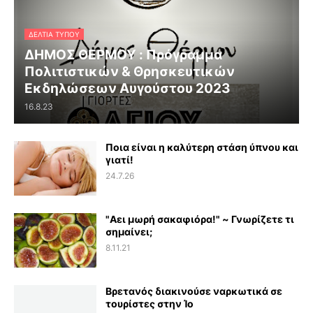
ΔΕΛΤΊΑ ΤΎΠΟΥ
ΔΗΜΟΣ ΘΕΡΜΟΥ : Πρόγραμμα
Πολιτιστικών & Θρησκευτικών
Εκδηλώσεων Αυγούστου 2023
16.8.23
Ποια είναι η καλύτερη στάση ύπνου και
γιατί!
24.7.26
"Αει μωρή σακαφιόρα!" ~ Γνωρίζετε τι
σημαίνει;
8.11.21
Βρετανός διακινούσε ναρκωτικά σε
τουρίστες στην Ίο