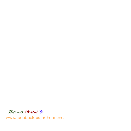
𝒯𝒽𝑒𝓇𝓂𝑜
-
𝒫𝑜𝓇𝓉𝒶𝓁
.
𝒢𝓇
www.facebook.com/thermonea