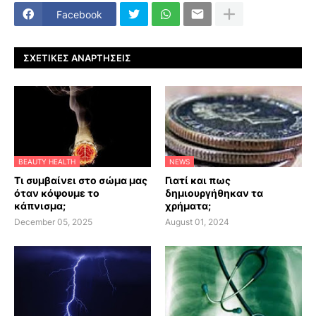
Facebook
ΣΧΕΤΙΚΈΣ ΑΝΑΡΤΉΣΕΙΣ
BEAUTY HEALTH
NEWS
Τι συμβαίνει στο σώμα μας
Γιατί και πως
όταν κόψουμε το
δημιουργήθηκαν τα
κάπνισμα;
χρήματα;
December 05, 2025
August 01, 2024