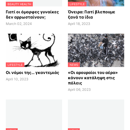
BEAUTY HEALTH
LIFESTYLE
Γιατί οι όμορφες γυναίκες
Όνειρα: Γιατί βλεπουμε
δεν αρρωσταίνουν;
ξανά τα ίδια
March 02, 2024
April 18, 2023
LIFESTYLE
NEWS
Οι νόμοι της… γκαντεμιάς
«Οι αρουραίοι του αέρα»
κάνουν κατάληψη στις
April 10, 2023
πόλεις
April 06, 2023