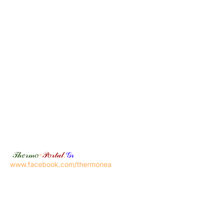
𝒯𝒽𝑒𝓇𝓂𝑜
-
𝒫𝑜𝓇𝓉𝒶𝓁
.
𝒢𝓇
www.facebook.com/thermonea