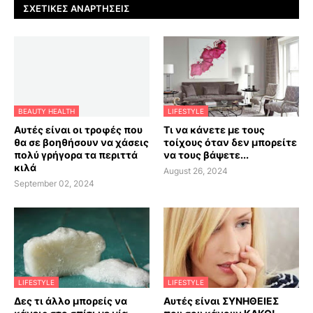
ΣΧΕΤΙΚΈΣ ΑΝΑΡΤΉΣΕΙΣ
BEAUTY HEALTH
LIFESTYLE
Αυτές είναι οι τροφές που
Τι να κάνετε με τους
θα σε βοηθήσουν να χάσεις
τοίχους όταν δεν μπορείτε
πολύ γρήγορα τα περιττά
να τους βάψετε...
κιλά
August 26, 2024
September 02, 2024
LIFESTYLE
LIFESTYLE
Δες τι άλλο μπορείς να
Αυτές είναι ΣΥΝΗΘΕΙΕΣ