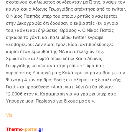
σκοτεινού κυκλώματος συνδέονταν μαζί της, άναψε τον
καυγά και ο Άδωνις Γεωργιάδης απάντησε από το twitter.
Ο Νίκος Παππάς υπέρ του οποίου ρητώς αναφέρεται
στην Δικογραφία ότι δρούσαν ο εκβιαστές (εν αγνοία
του;) κάνει και δηλώσεις; Θράσος!». Ο Νίκος Παπάς
σήκωσε το γάντι και πάλι μέσω twitter έγραψε:
«Σοβαρέψου. Δεν είσαι τρολ. Είσαι αντιπρόεδρος.Οι
κύριοι ήταν έμμισθοι της ΝΔ και στελεχών της.
Χρωστάτε και λεφτά όπως λέτε» Και ο Άδωνις
Γεωργιάδης με νέα ανάρτηση είπε: «Τώρα πας
γυρεύοντας Υπουργέ μας; Καλά κρυφά ραντεβού με τον
Ψυχάρη 4 τον αριθμό; Εσείς οι πολέμιοι της διαπλοκής;
Γιατί;» αι προσέθεσε: «Α και γιατί λέει ότι θα έδιναν
12.000€ στον κ. Καραμπάση για να γράφει υπέρ σας
Υπουργέ μου; Περίεργο για δικούς μας ε;».
Via
Thermo
-portal
.gr