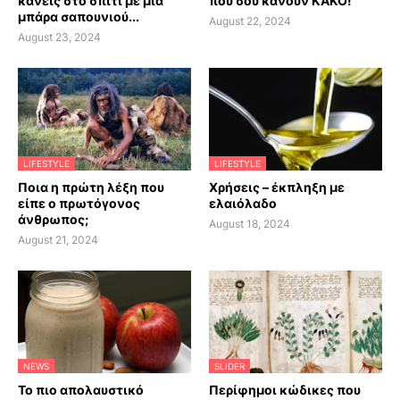
κάνεις στο σπίτι με μία
που σου κάνουν ΚΑΚΟ!
μπάρα σαπουνιού...
August 22, 2024
August 23, 2024
LIFESTYLE
LIFESTYLE
Ποια η πρώτη λέξη που
Χρήσεις – έκπληξη με
είπε ο πρωτόγονος
ελαιόλαδο
άνθρωπος;
August 18, 2024
August 21, 2024
NEWS
SLIDER
Το πιο απολαυστικό
Περίφημοι κώδικες που