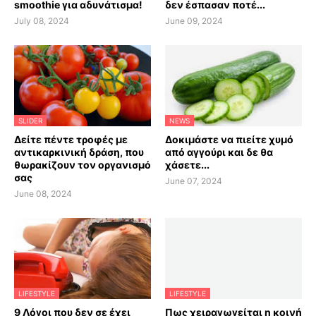
smoothie για αδυνάτισμα!
δεν έσπασαν ποτέ...
July 08, 2024
June 09, 2024
SLIDER
NEWS
Δείτε πέντε τροφές με
Δοκιμάστε να πιείτε χυμό
αντικαρκινική δράση, που
από αγγούρι και δε θα
θωρακίζουν τον οργανισμό
χάσετε...
σας
June 07, 2024
June 08, 2024
LIFESTYLE
LIFESTYLE
9 Λόγοι που δεν σε έχει
Πως χειραγωγείται η κοινή