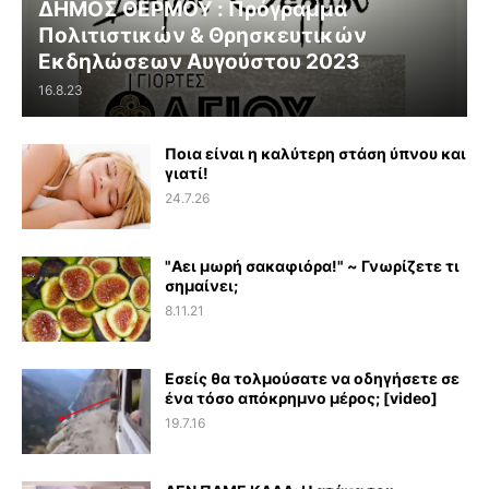
ΔΗΜΟΣ ΘΕΡΜΟΥ : Πρόγραμμα
Πολιτιστικών & Θρησκευτικών
Εκδηλώσεων Αυγούστου 2023
16.8.23
Ποια είναι η καλύτερη στάση ύπνου και
γιατί!
24.7.26
"Αει μωρή σακαφιόρα!" ~ Γνωρίζετε τι
σημαίνει;
8.11.21
Εσείς θα τολμούσατε να οδηγήσετε σε
ένα τόσο απόκρημνο μέρος; [video]
19.7.16