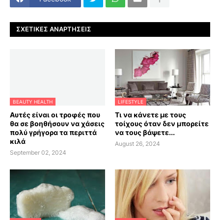
ΣΧΕΤΙΚΈΣ ΑΝΑΡΤΉΣΕΙΣ
BEAUTY HEALTH
LIFESTYLE
Αυτές είναι οι τροφές που
Τι να κάνετε με τους
θα σε βοηθήσουν να χάσεις
τοίχους όταν δεν μπορείτε
πολύ γρήγορα τα περιττά
να τους βάψετε...
κιλά
August 26, 2024
September 02, 2024