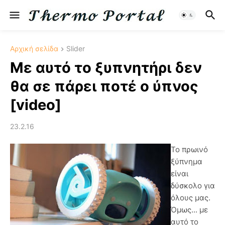
Αρχική σελίδα
Slider
Με αυτό το ξυπνητήρι δεν
θα σε πάρει ποτέ ο ύπνος
[video]
23.2.16
Το πρωινό
ξύπνημα
είναι
δύσκολο για
όλους μας.
Όμως... με
αυτό το