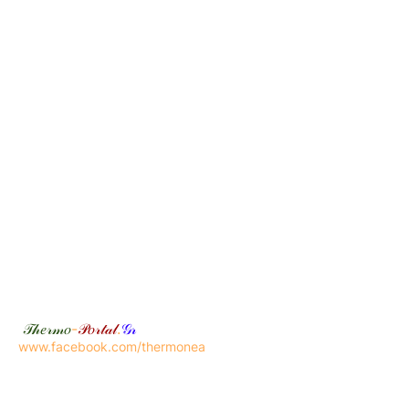
𝒯𝒽𝑒𝓇𝓂𝑜
-
𝒫𝑜𝓇𝓉𝒶𝓁
.
𝒢𝓇
www.facebook.com/thermonea