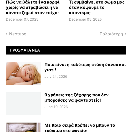
Πώς να βάλετε ένα καρφί
Τι συμβαίνει στο σώμα μας
χωρίς να στραβώσει ή να
όταν κόψουμε το
κάνετε ζημιά στον τοίχο;
κάπνισμα;
December 07, 2025
December 05, 2025
Νεότερη
Παλαιότερη
ΠΡΌΣΦΑΤΑ ΝΈΑ
Ποια είναι η καλύτερη στάση ύπνου και
γιατί!
July 24, 2026
9 χρήσεις της ζάχαρης που δεν
μπορούσες να φανταστείς!
June 19, 2026
Με ποια σειρά πρέπει να μπουν τα
τρόφιμα στο ψυγείο;