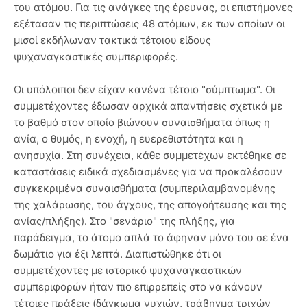
του ατόμου. Για τις ανάγκες της έρευνας, οι επιστήμονες
εξέτασαν τις περιπτώσεις 48 ατόμων, εκ των οποίων οι
μισοί εκδήλωναν τακτικά τέτοιου είδους
ψυχαναγκαστικές συμπεριφορές.
Οι υπόλοιποι δεν είχαν κανένα τέτοιο "σύμπτωμα". Οι
συμμετέχοντες έδωσαν αρχικά απαντήσεις σχετικά με
το βαθμό στον οποίο βιώνουν συναισθήματα όπως η
ανία, ο θυμός, η ενοχή, η ευερεθιστότητα και η
ανησυχία. Στη συνέχεια, κάθε συμμετέχων εκτέθηκε σε
καταστάσεις ειδικά σχεδιασμένες για να προκαλέσουν
συγκεκριμένα συναισθήματα (συμπεριλαμβανομένης
της χαλάρωσης, του άγχους, της απογοήτευσης και της
ανίας/πλήξης). Στο "σενάριο" της πλήξης, για
παράδειγμα, το άτομο απλά το άφηναν μόνο του σε ένα
δωμάτιο για έξι λεπτά. Διαπιστώθηκε ότι οι
συμμετέχοντες με ιστορικό ψυχαναγκαστικών
συμπεριφορών ήταν πιο επιρρεπείς στο να κάνουν
τέτοιες πράξεις (δάγκωμα νυχιών, τράβηγμα τριχών