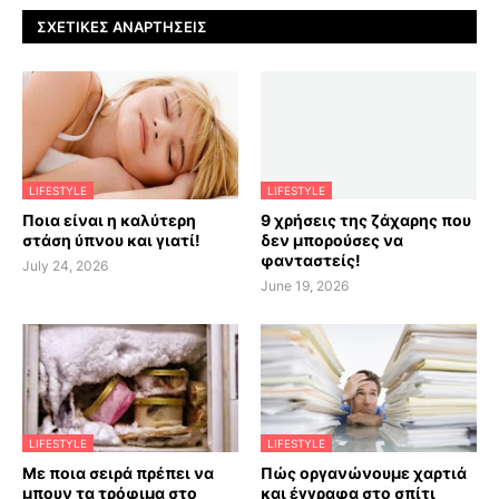
ΣΧΕΤΙΚΈΣ ΑΝΑΡΤΉΣΕΙΣ
LIFESTYLE
LIFESTYLE
Ποια είναι η καλύτερη
9 χρήσεις της ζάχαρης που
στάση ύπνου και γιατί!
δεν μπορούσες να
φανταστείς!
July 24, 2026
June 19, 2026
LIFESTYLE
LIFESTYLE
Με ποια σειρά πρέπει να
Πώς οργανώνουμε χαρτιά
μπουν τα τρόφιμα στο
και έγγραφα στο σπίτι