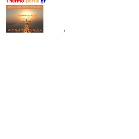
Thermo
-portal
.gr
-->