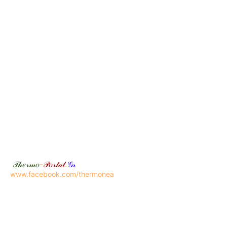
𝒯𝒽𝑒𝓇𝓂𝑜
-
𝒫𝑜𝓇𝓉𝒶𝓁
.
𝒢𝓇
www.facebook.com/thermonea