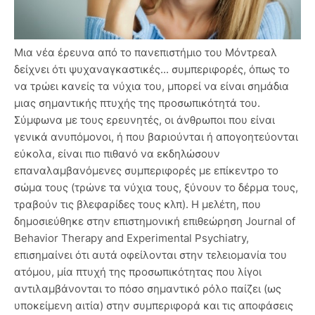
Μια νέα έρευνα από το πανεπιστήμιο του Μόντρεαλ
δείχνει ότι ψυχαναγκαστικές... συμπεριφορές, όπως το
να τρώει κανείς τα νύχια του, μπορεί να είναι σημάδια
μιας σημαντικής πτυχής της προσωπικότητά του.
Σύμφωνα με τους ερευνητές, οι άνθρωποι που είναι
γενικά ανυπόμονοι, ή που βαριούνται ή απογοητεύονται
εύκολα, είναι πιο πιθανό να εκδηλώσουν
επαναλαμβανόμενες συμπεριφορές με επίκεντρο το
σώμα τους (τρώνε τα νύχια τους, ξύνουν το δέρμα τους,
τραβούν τις βλεφαρίδες τους κλπ). Η μελέτη, που
δημοσιεύθηκε στην επιστημονική επιθεώρηση Journal of
Behavior Therapy and Experimental Psychiatry,
επισημαίνει ότι αυτά οφείλονται στην τελειομανία του
ατόμου, μία πτυχή της προσωπικότητας που λίγοι
αντιλαμβάνονται το πόσο σημαντικό ρόλο παίζει (ως
υποκείμενη αιτία) στην συμπεριφορά και τις αποφάσεις