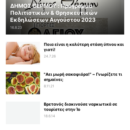
ΔΗΜΟΣ ΘΕΡΜΟΥ : Πρόγραμμα
Πολιτιστικών & Θρησκευτικών
Εκδηλώσεων Αυγούστου 2023
16.8.23
Ποια είναι η καλύτερη στάση ύπνου και
γιατί!
24.7.26
"Αει μωρή σακαφιόρα!" ~ Γνωρίζετε τι
σημαίνει;
8.11.21
Βρετανός διακινούσε ναρκωτικά σε
τουρίστες στην Ίο
18.6.14