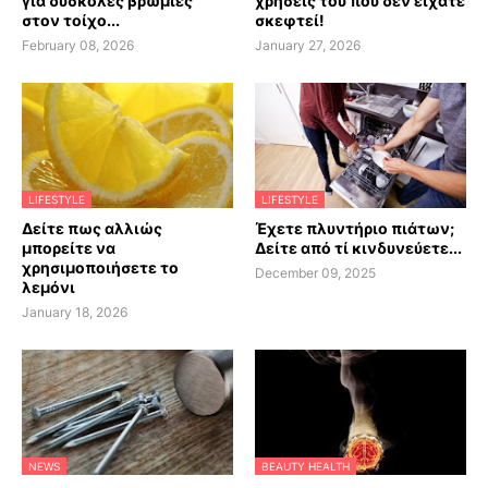
για δύσκολες βρωμιές
χρήσεις του που δεν είχατε
στον τοίχο...
σκεφτεί!
February 08, 2026
January 27, 2026
LIFESTYLE
LIFESTYLE
Δείτε πως αλλιώς
Έχετε πλυντήριο πιάτων;
μπορείτε να
Δείτε από τί κινδυνεύετε...
χρησιμοποιήσετε το
December 09, 2025
λεμόνι
January 18, 2026
NEWS
BEAUTY HEALTH