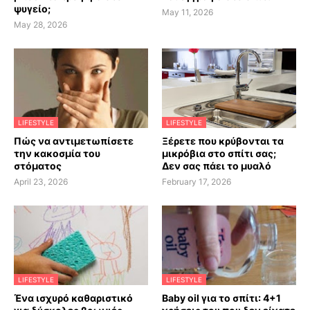
ψυγείο;
May 11, 2026
May 28, 2026
LIFESTYLE
LIFESTYLE
Πώς να αντιμετωπίσετε
Ξέρετε που κρύβονται τα
την κακοσμία του
μικρόβια στο σπίτι σας;
στόματος
Δεν σας πάει το μυαλό
April 23, 2026
February 17, 2026
LIFESTYLE
LIFESTYLE
Ένα ισχυρό καθαριστικό
Baby oil για το σπίτι: 4+1