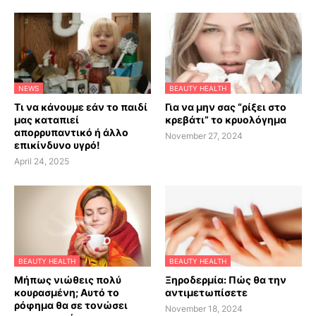
NEWS
BEAUTY HEALTH
Τι να κάνουμε εάν το παιδί
Για να μην σας “ρίξει στο
μας καταπιεί
κρεβάτι” το κρυολόγημα
απορρυπαντικό ή άλλο
November 27, 2024
επικίνδυνο υγρό!
April 24, 2025
BEAUTY HEALTH
BEAUTY HEALTH
Μήπως νιώθεις πολύ
Ξηροδερμία: Πώς θα την
κουρασμένη; Αυτό το
αντιμετωπίσετε
ρόφημα θα σε τονώσει
November 18, 2024