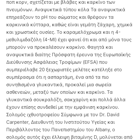
ποπ κορν, σχετίζεται με βλάβες και καρκίνο των
πνευμόνων. Αναψυκτικά τύπου κόλα Τα αναψυκτικά
επηρεάζουν το pH του σώματος και θρέφουν τα
καρκινικά κύτταρα, καθώς είναι γεμάτη ζάχαρη, χημικά
και χρωστικές ουσίες. Το καραμελόχρωμα και η 4-
μεθυλιμιδαζόλη (4-MI) έχει φανεί ότι και από μόνα τους
μπορούν να προκαλέσουν καρκίνο. Φαγητά και
αναψυκτικά διαίτης Πρόσφατη έρευνα της Ευρωπαϊκής
Διεύθυνσης Ασφάλειας Τροφίμων (EFSA) που
συμπεριέλαβε 20 ξεχωριστές μελέτες κατέληξε στο
συμπέρασμα ότι η ασπαρτάμη, ένα από τα πιο
συνηθισμένα γλυκαντικά, προκαλεί μια σωρεία
ασθενειών, μεταξύ των οποίων και καρκίνο. Τα
γλυκαντικά σουκραλόζη, σακχαρίνη και πολλά άλλα
έχουν επίσης συνδεθεί με την εμφάνιση καρκίνου.
Σολομός ιχθυοτροφείου Σύμφωνα με τον Dr. David
Carpenter, Διευθυντή του Ινστιτούτου Υγείας και
Περιβάλλοντος του Πανεπιστημίου του Albany, ο
σολομός αυτός έχει έλλειψη βιταμίνης D, μολύνεται από