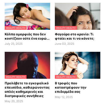
BEAUTY HEALTH
BEAUTY HEALTH
Κόλπα ομορφιάς που δεν
Φαγούρα στο κρανίο: Τι
κοστίζουν ούτε ένα ευρώ...
φταίει και τι να κάνετε;
July 25, 2025
June 03, 2025
BEAUTY HEALTH
BEAUTY HEALTH
Προλάβετε το εγκεφαλικό
8 τροφές που
επεισόδιο, καθιερώνοντας
καταστρέφουν την
απλές καθημερινές και
επιδερμίδα σας
διατροφικές συνήθειες
May 12, 2025
May 20, 2025