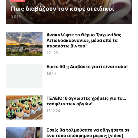
Πως διαβάζουν τον καφέ οι ειδικοί
9.5.15
Ανακαλύψτε το Θέρμο Τριχωνίδας,
Αιτωλοακαρνανίας, μέσα από τα
παρακάτω βίντεο!
27.1.25
Είστε 50;;; Διαβάστε γιατί είναι καλό!
1.6.14
ΤΕΛΕΙΟ: 6 άγνωστες χρήσεις για τα…
τσόφλια των αβγών!
17.12.24
Εσείς θα τολμούσατε να οδηγήσετε σε
ένα τόσο απόκρημνο μέρος; [video]