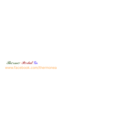
𝒯𝒽𝑒𝓇𝓂𝑜
-
𝒫𝑜𝓇𝓉𝒶𝓁
.
𝒢𝓇
www.facebook.com/thermonea