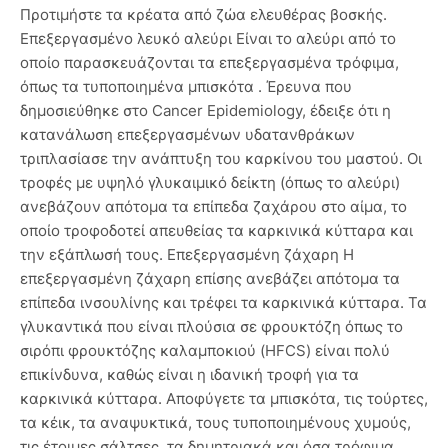
Προτιμήστε τα κρέατα από ζώα ελευθέρας βοσκής.
Επεξεργασμένο λευκό αλεύρι Είναι το αλεύρι από το
οποίο παρασκευάζονται τα επεξεργασμένα τρόφιμα,
όπως τα τυποποιημένα μπισκότα . Έρευνα που
δημοσιεύθηκε στο Cancer Epidemiology, έδειξε ότι η
κατανάλωση επεξεργασμένων υδατανθράκων
τριπλασίασε την ανάπτυξη του καρκίνου του μαστού. Οι
τροφές με υψηλό γλυκαιμικό δείκτη (όπως το αλεύρι)
ανεβάζουν απότομα τα επίπεδα ζαχάρου στο αίμα, το
οποίο τροφοδοτεί απευθείας τα καρκινικά κύτταρα και
την εξάπλωσή τους. Επεξεργασμένη ζάχαρη Η
επεξεργασμένη ζάχαρη επίσης ανεβάζει απότομα τα
επίπεδα ινσουλίνης και τρέφει τα καρκινικά κύτταρα. Τα
γλυκαντικά που είναι πλούσια σε φρουκτόζη όπως το
σιρόπι φρουκτόζης καλαμποκιού (HFCS) είναι πολύ
επικίνδυνα, καθώς είναι η ιδανική τροφή για τα
καρκινικά κύτταρα. Αποφύγετε τα μπισκότα, τις τούρτες,
τα κέικ, τα αναψυκτικά, τους τυποποιημένους χυμούς,
τις έτοιμες σάλτσες, τα δημητριακά και όσα τρόφιμα