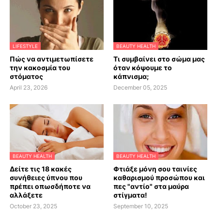
LIFESTYLE
BEAUTY HEALTH
Πώς να αντιμετωπίσετε
Τι συμβαίνει στο σώμα μας
την κακοσμία του
όταν κόψουμε το
στόματος
κάπνισμα;
April 23, 2026
December 05, 2025
BEAUTY HEALTH
BEAUTY HEALTH
Δείτε τις 18 κακές
Φτιάξε μόνη σου ταινίες
συνήθειες ύπνου που
καθαρισμού προσώπου και
πρέπει οπωσδήποτε να
πες "αντίο" στα μαύρα
αλλάξετε
στίγματα!
October 23, 2025
September 10, 2025