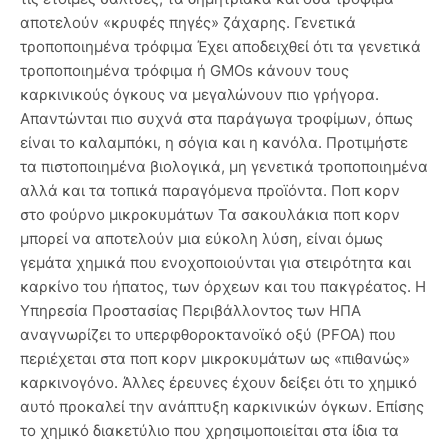
αποτελούν «κρυφές πηγές» ζάχαρης. Γενετικά
τροποποιημένα τρόφιμα Έχει αποδειχθεί ότι τα γενετικά
τροποποιημένα τρόφιμα ή GMOs κάνουν τους
καρκινικούς όγκους να μεγαλώνουν πιο γρήγορα.
Απαντώνται πιο συχνά στα παράγωγα τροφίμων, όπως
είναι το καλαμπόκι, η σόγια και η κανόλα. Προτιμήστε
τα πιστοποιημένα βιολογικά, μη γενετικά τροποποιημένα
αλλά και τα τοπικά παραγόμενα προϊόντα. Ποπ κορν
στο φούρνο μικροκυμάτων Τα σακουλάκια ποπ κορν
μπορεί να αποτελούν μια εύκολη λύση, είναι όμως
γεμάτα χημικά που ενοχοποιούνται για στειρότητα και
καρκίνο του ήπατος, των όρχεων και του πακγρέατος. Η
Υπηρεσία Προστασίας Περιβάλλοντος των ΗΠΑ
αναγνωρίζει το υπερφθοροκτανοϊκό οξύ (PFOA) που
περιέχεται στα ποπ κορν μικροκυμάτων ως «πιθανώς»
καρκινογόνο. Άλλες έρευνες έχουν δείξει ότι το χημικό
αυτό προκαλεί την ανάπτυξη καρκινικών όγκων. Επίσης
το χημικό διακετύλιο που χρησιμοποιείται στα ίδια τα