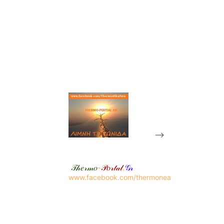
-->
𝒯𝒽𝑒𝓇𝓂𝑜
-
𝒫𝑜𝓇𝓉𝒶𝓁
.
𝒢𝓇
www.facebook.com/thermonea