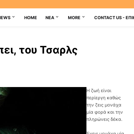
NEWS
HOME
NEA
MORE
CONTACT US - ΕΠΙ
πει, του Τσαρλς
Η ζωή είναι
περίεργη καθώς
την ζεις μονάχα
μία φορά και την
πληρώνεις δέκα.
Έχεις μονάχα μία