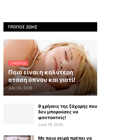
ΤΡΌΠΟΣ ΖΩΉΣ
LIFESTYLE
Ποια είναι η καλύτερη
στάση ύπνου και γιατί!
July 24, 2026
9 χρήσεις της ζάχαρης που
δεν μπορούσες να
φανταστείς!
June 19, 2026
Με ποια σειρά πρέπει να