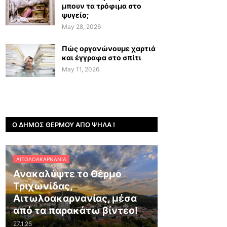
μπουν τα τρόφιμα στο
ψυγείο;
May 28, 2026
Πώς οργανώνουμε χαρτιά
και έγγραφα στο σπίτι
May 11, 2026
Ο ΔΉΜΟΣ ΘΈΡΜΟΥ ΑΠΌ ΨΗΛΆ !
ΑΙΤΩΛΟΑΚΑΡΝΑΝΊΑ
Ανακαλύψτε το Θέρμο
Τριχωνίδας,
Αιτωλοακαρνανίας, μέσα
από τα παρακάτω βίντεο!
27.1.25