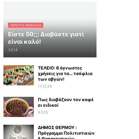
ΠΕΡΊΕΡΓΑ ΠΑΡΆΞΕΝΑ
Είστε 50;;; Διαβάστε γιατί
είναι καλό!
1.6.14
ΤΕΛΕΙΟ: 6 άγνωστες
χρήσεις για τα… τσόφλια
των αβγών!
17.12.24
Πως διαβάζουν τον καφέ
οι ειδικοί
9.5.15
ΔΗΜΟΣ ΘΕΡΜΟΥ :
Πρόγραμμα Πολιτιστικών
& Θρησκευτικών