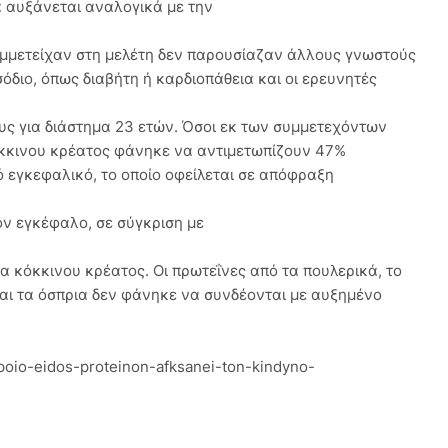
α αυξάνεται αναλογικά με την
υμμετείχαν στη μελέτη δεν παρουσίαζαν άλλους γνωστούς
όδιο, όπως διαβήτη ή καρδιοπάθεια και οι ερευνητές
υς για διάστημα 23 ετών. Όσοι εκ των συμμετεχόντων
κκινου κρέατος φάνηκε να αντιμετωπίζουν 47%
 εγκεφαλικό, το οποίο οφείλεται σε απόφραξη
ον εγκέφαλο, σε σύγκριση με
 κόκκινου κρέατος. Οι πρωτεΐνες από τα πουλερικά, το
και τα όσπρια δεν φάνηκε να συνδέονται με αυξημένο
poio-eidos-proteinon-afksanei-ton-kindyno-