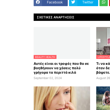
Facebook
Twitter
ΣΧΕΤΙΚΈΣ ΑΝΑΡΤΉΣΕΙΣ
BEAUTY HEALTH
LIFESTYL
Αυτές είναι οι τροφές που θα σε
Τι να κ
βοηθήσουν να χάσεις πολύ
όταν δε
γρήγορα τα περιττά κιλά
βάψετε.
September 02, 2024
August 26