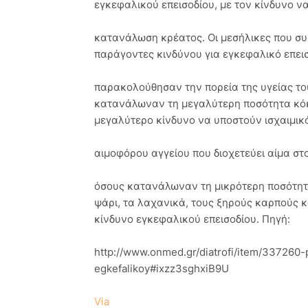
εγκεφαλικού επεισοδίου, με τον κίνδυνο ν
κατανάλωση κρέατος. Οι μεσήλικες που σ
παράγοντες κινδύνου για εγκεφαλικό επεισ
παρακολούθησαν την πορεία της υγείας το
κατανάλωναν τη μεγαλύτερη ποσότητα κό
μεγαλύτερο κίνδυνο να υποστούν ισχαιμικό
αιμοφόρου αγγείου που διοχετεύει αίμα στ
όσους κατανάλωναν τη μικρότερη ποσότητα
ψάρι, τα λαχανικά, τους ξηρούς καρπούς 
κίνδυνο εγκεφαλικού επεισοδίου. Πηγή:
http://www.onmed.gr/diatrofi/item/337260-
egkefalikoy#ixzz3sghxiB9U
Via