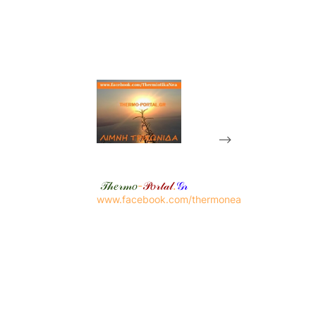
-->
𝒯𝒽𝑒𝓇𝓂𝑜
-
𝒫𝑜𝓇𝓉𝒶𝓁
.
𝒢𝓇
www.facebook.com/thermonea