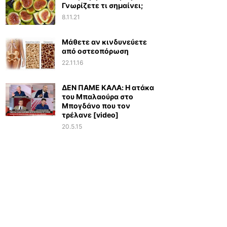
Γνωρίζετε τι σημαίνει;
8.11.21
Μάθετε αν κινδυνεύετε
από οστεοπόρωση
22.11.16
ΔΕΝ ΠΑΜΕ ΚΑΛΑ: Η ατάκα
του Μπαλαούρα στο
Μπογδάνο που τον
τρέλανε [video]
20.5.15