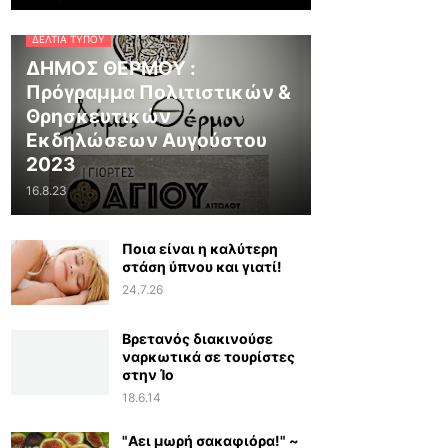
ΔΕΛΤΊΑ ΤΎΠΟΥ
ΔΗΜΟΣ ΘΕΡΜΟΥ :
Πρόγραμμα Πολιτιστικών &
Θρησκευτικών
Εκδηλώσεων Αυγούστου
2023
16.8.23
Ποια είναι η καλύτερη
στάση ύπνου και γιατί!
24.7.26
Βρετανός διακινούσε
ναρκωτικά σε τουρίστες
στην Ίο
18.6.14
"Αει μωρή σακαφιόρα!" ~