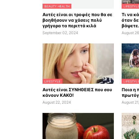
BEAUTY HEALTH
LIFESTYL
Αυτές είναι οι τροφές που θα σε
Τι να κ
βοηθήσουν να χάσεις πολύ
όταν δε
γρήγορα τα περιττά κιλά
βάψετε.
September 02, 2024
August 26
LIFESTYLE
LIFESTYL
Αυτές είναι ΣΥΝΗΘΕΙΕΣ που σου
Ποια η 
κάνουν ΚΑΚΟ!
πρωτόγ
August 22, 2024
August 21