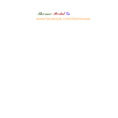
𝒯𝒽𝑒𝓇𝓂𝑜
-
𝒫𝑜𝓇𝓉𝒶𝓁
.
𝒢𝓇
www.facebook.com/thermonea