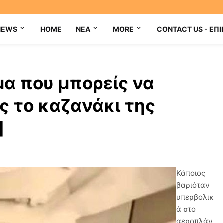
NEWS
HOME
NEA
MORE
CONTACT US - ΕΠΙ
μα που μπορείς να
ς το καζανάκι της
]
Κάποιος
βαριόταν
υπερβολικ
ά στο
αεροπλάν