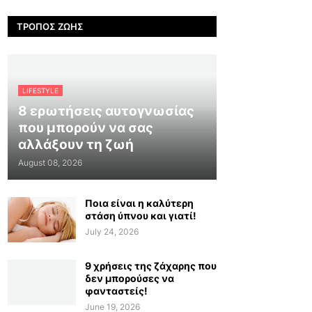
ΤΡΌΠΟΣ ΖΩΉΣ
LIFESTYLE
8 ερωτήσεις αυτογνωσίας
που μπορούν να σας
αλλάξουν τη ζωή
August 08, 2026
Ποια είναι η καλύτερη
στάση ύπνου και γιατί!
July 24, 2026
9 χρήσεις της ζάχαρης που
δεν μπορούσες να
φανταστείς!
June 19, 2026