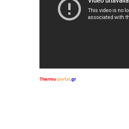
Thermo
-portal
.gr