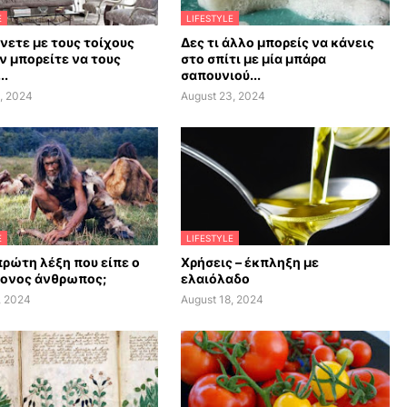
E
LIFESTYLE
άνετε με τους τοίχους
Δες τι άλλο μπορείς να κάνεις
ν μπορείτε να τους
στο σπίτι με μία μπάρα
..
σαπουνιού...
, 2024
August 23, 2024
E
LIFESTYLE
πρώτη λέξη που είπε ο
Χρήσεις – έκπληξη με
ονος άνθρωπος;
ελαιόλαδο
, 2024
August 18, 2024