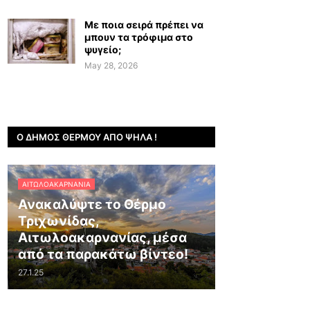
Με ποια σειρά πρέπει να
μπουν τα τρόφιμα στο
ψυγείο;
May 28, 2026
Ο ΔΉΜΟΣ ΘΈΡΜΟΥ ΑΠΌ ΨΗΛΆ !
ΑΙΤΩΛΟΑΚΑΡΝΑΝΊΑ
Ανακαλύψτε το Θέρμο
Τριχωνίδας,
Αιτωλοακαρνανίας, μέσα
από τα παρακάτω βίντεο!
27.1.25