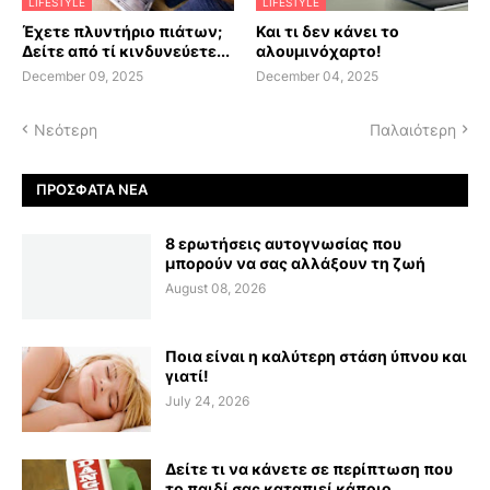
LIFESTYLE
LIFESTYLE
Έχετε πλυντήριο πιάτων;
Και τι δεν κάνει το
Δείτε από τί κινδυνεύετε...
αλουμινόχαρτο!
December 09, 2025
December 04, 2025
Νεότερη
Παλαιότερη
ΠΡΌΣΦΑΤΑ ΝΈΑ
8 ερωτήσεις αυτογνωσίας που
μπορούν να σας αλλάξουν τη ζωή
August 08, 2026
Ποια είναι η καλύτερη στάση ύπνου και
γιατί!
July 24, 2026
Δείτε τι να κάνετε σε περίπτωση που
το παιδί σας καταπιεί κάποιο