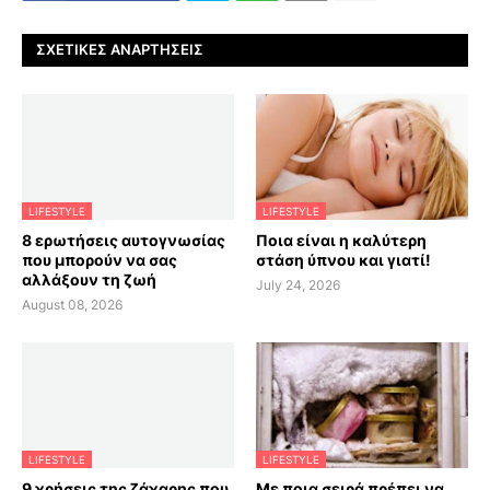
ΣΧΕΤΙΚΈΣ ΑΝΑΡΤΉΣΕΙΣ
LIFESTYLE
LIFESTYLE
8 ερωτήσεις αυτογνωσίας
Ποια είναι η καλύτερη
που μπορούν να σας
στάση ύπνου και γιατί!
αλλάξουν τη ζωή
July 24, 2026
August 08, 2026
LIFESTYLE
LIFESTYLE
9 χρήσεις της ζάχαρης που
Με ποια σειρά πρέπει να