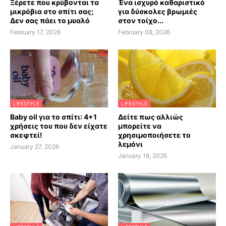
Ξέρετε που κρύβονται τα
Ένα ισχυρό καθαριστικό
μικρόβια στο σπίτι σας;
για δύσκολες βρωμιές
Δεν σας πάει το μυαλό
στον τοίχο...
February 17, 2026
February 08, 2026
LIFESTYLE
LIFESTYLE
Baby oil για το σπίτι: 4+1
Δείτε πως αλλιώς
χρήσεις του που δεν είχατε
μπορείτε να
σκεφτεί!
χρησιμοποιήσετε το
λεμόνι
January 27, 2026
January 18, 2026