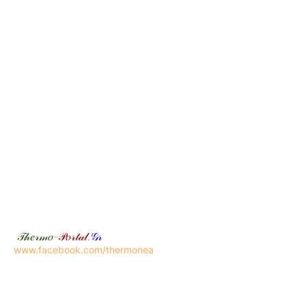
𝒯𝒽𝑒𝓇𝓂𝑜
-
𝒫𝑜𝓇𝓉𝒶𝓁
.
𝒢𝓇
www.facebook.com/thermonea