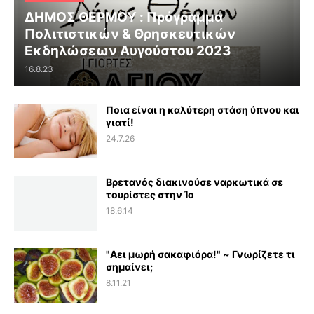
ΔΗΜΟΣ ΘΕΡΜΟΥ : Πρόγραμμα
Πολιτιστικών & Θρησκευτικών
Εκδηλώσεων Αυγούστου 2023
16.8.23
Ποια είναι η καλύτερη στάση ύπνου και
γιατί!
24.7.26
Βρετανός διακινούσε ναρκωτικά σε
τουρίστες στην Ίο
18.6.14
"Αει μωρή σακαφιόρα!" ~ Γνωρίζετε τι
σημαίνει;
8.11.21