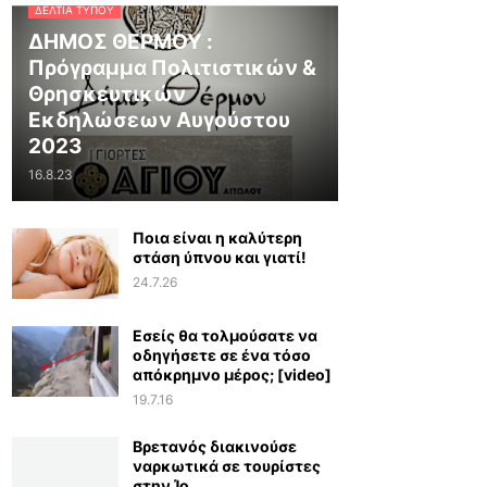
ΔΕΛΤΊΑ ΤΎΠΟΥ
ΔΗΜΟΣ ΘΕΡΜΟΥ :
Πρόγραμμα Πολιτιστικών &
Θρησκευτικών
Εκδηλώσεων Αυγούστου
2023
16.8.23
Ποια είναι η καλύτερη
στάση ύπνου και γιατί!
24.7.26
Εσείς θα τολμούσατε να
οδηγήσετε σε ένα τόσο
απόκρημνο μέρος; [video]
19.7.16
Βρετανός διακινούσε
ναρκωτικά σε τουρίστες
στην Ίο