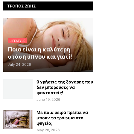
ΤΡΌΠΟΣ ΖΩΉΣ
LIFESTYLE
Ποια είναι η καλύτερη
στάση ύπνου και γιατί!
July 24, 2026
9 χρήσεις της ζάχαρης που
δεν μπορούσες να
φανταστείς!
June 19, 2026
Με ποια σειρά πρέπει να
μπουν τα τρόφιμα στο
ψυγείο;
May 28, 2026