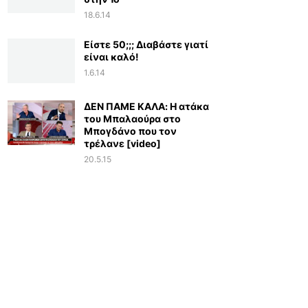
18.6.14
Είστε 50;;; Διαβάστε γιατί
είναι καλό!
1.6.14
ΔΕΝ ΠΑΜΕ ΚΑΛΑ: Η ατάκα
του Μπαλαούρα στο
Μπογδάνο που τον
τρέλανε [video]
20.5.15