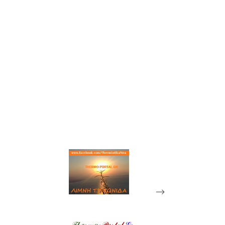
-->
𝒯𝒽𝑒𝓇𝓂𝑜
-
𝒫𝑜𝓇𝓉𝒶𝓁
.
𝒢𝓇