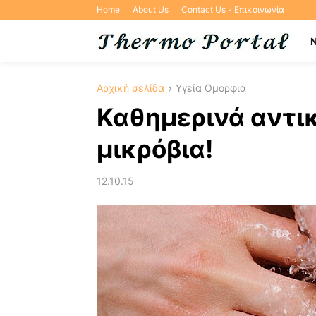
Home
About Us
Contact Us - Επικοινωνία
Αρχική σελίδα
Υγεία Ομορφιά
Καθημερινά αντι
μικρόβια!
12.10.15