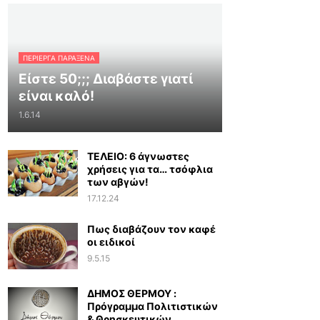
ΠΕΡΊΕΡΓΑ ΠΑΡΆΞΕΝΑ
Είστε 50;;; Διαβάστε γιατί
είναι καλό!
1.6.14
ΤΕΛΕΙΟ: 6 άγνωστες
χρήσεις για τα… τσόφλια
των αβγών!
17.12.24
Πως διαβάζουν τον καφέ
οι ειδικοί
9.5.15
ΔΗΜΟΣ ΘΕΡΜΟΥ :
Πρόγραμμα Πολιτιστικών
& Θρησκευτικών