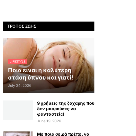
ΤΡΌΠΟΣ ΖΩΉΣ
LIFESTYLE
Ποια είναι η καλύτερη
στάση ύπνου και γιατί!
July 24, 2026
9 χρήσεις της ζάχαρης που
δεν μπορούσες να
φανταστείς!
June 19, 2026
Με ποια σειρά πρέπει να