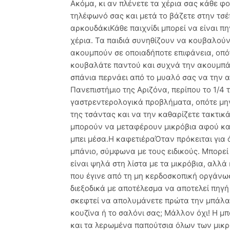
Ακόμα, κι αν πλένετε τα χέρια σας κάθε φο
τηλέφωνό σας και μετά το βάζετε στην τσέπ
αρκουδάκιΚάθε παιχνίδι μπορεί να είναι πη
χέρια. Τα παιδιά συνηθίζουν να κουβαλούν
ακουμπούν σε οποιαδήποτε επιφάνεια, οπό
κουβαλάτε παντού και συχνά την ακουμπάτε
σπάνια περνάει από το μυαλό σας να την 
Πανεπιστήμιο της Αριζόνα, περίπου το 1/4
γαστρεντερολογικά προβλήματα, οπότε μην 
της τσάντας και να την καθαρίζετε τακτικά
μπορούν να μεταφέρουν μικρόβια αφού κανε
μπει μέσα.Η καφετιέραΌταν πρόκειται για ά
μπάνιο, σύμφωνα με τους ειδικούς. Μπορεί
είναι ψηλά στη λίστα με τα μικρόβια, αλλά
που έγινε από τη μη κερδοσκοπική οργάνω
διεξοδικά με αποτέλεσμα να αποτελεί πηγ
σκεφτεί να απολυμάνετε πρώτα την μπάλα 
κουζίνα ή το σαλόνι σας; Μάλλον όχι! Η μ
και τα λερωμένα παπούτσια όλων των μικρ