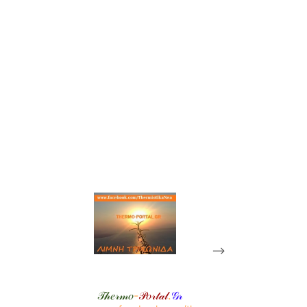
-->
𝒯𝒽𝑒𝓇𝓂𝑜
-
𝒫𝑜𝓇𝓉𝒶𝓁
.
𝒢𝓇