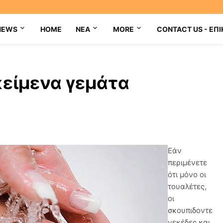
NEWS
HOME
NEA
MORE
CONTACT US - ΕΠΙ
κείμενα γεμάτα
Εάν
περιμένετε
ότι μόνο οι
τουαλέτες,
οι
σκουπιδοντε
νεκέδες και