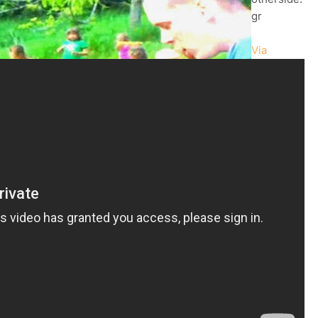
gr
Via