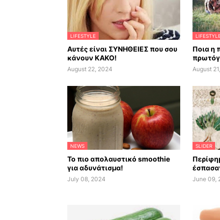
LIFESTYLE
LIFESTYL
Αυτές είναι ΣΥΝΗΘΕΙΕΣ που σου
Ποια η 
κάνουν ΚΑΚΟ!
πρωτόγ
August 22, 2024
August 21
NEWS
SLIDER
Το πιο απολαυστικό smoothie
Περίφημ
για αδυνάτισμα!
έσπασαν
July 08, 2024
June 09,