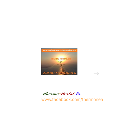
-->
𝒯𝒽𝑒𝓇𝓂𝑜
-
𝒫𝑜𝓇𝓉𝒶𝓁
.
𝒢𝓇
www.facebook.com/thermonea