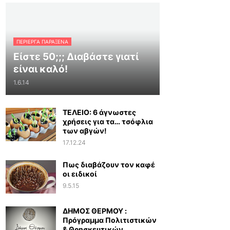
ΠΕΡΊΕΡΓΑ ΠΑΡΆΞΕΝΑ
Είστε 50;;; Διαβάστε γιατί
είναι καλό!
1.6.14
ΤΕΛΕΙΟ: 6 άγνωστες
χρήσεις για τα… τσόφλια
των αβγών!
17.12.24
Πως διαβάζουν τον καφέ
οι ειδικοί
9.5.15
ΔΗΜΟΣ ΘΕΡΜΟΥ :
Πρόγραμμα Πολιτιστικών
& Θρησκευτικών