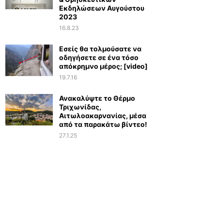
Εκδηλώσεων Αυγούστου
2023
16.8.23
Εσείς θα τολμούσατε να
οδηγήσετε σε ένα τόσο
απόκρημνο μέρος; [video]
19.7.16
Ανακαλύψτε το Θέρμο
Τριχωνίδας,
Αιτωλοακαρνανίας, μέσα
από τα παρακάτω βίντεο!
27.1.25