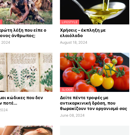
E
LIFESTYLE
πρώτη λέξη που είπε ο
Χρήσεις – έκπληξη με
ονος άνθρωπος;
ελαιόλαδο
, 2024
August 18, 2024
SLIDER
οι κώδικες που δεν
Δείτε πέντε τροφές με
 ποτέ...
αντικαρκινική δράση, που
θωρακίζουν τον οργανισμό σας
 2024
June 08, 2024