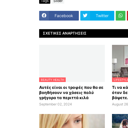
Tags
Slider
Facebook
Twitter
ΣΧΕΤΙΚΈΣ ΑΝΑΡΤΉΣΕΙΣ
BEAUTY HEALTH
LIFESTYL
Αυτές είναι οι τροφές που θα σε
Τι να κ
βοηθήσουν να χάσεις πολύ
όταν δε
γρήγορα τα περιττά κιλά
βάψετε.
September 02, 2024
August 26