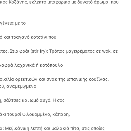
κος Κοζάνης, εκλεκτό μπαχαρικό με δυνατό άρωμα, που
γένεια με το
τό και τραγανό κοτσάνι που
ες. Στιρ φράι (stir fry): Τρόπος μαγειρέματος σε wok, σε
ελαφρά λαχανικά ή κοτόπουλο
οικιλία ορεκτικών και σνακ της ισπανικής κουζίνας.
ού, αναμεμιγμένο
, σάλτσες και ωμό αυγό. Η σος
άκι τουρσί ψιλοκομμένο, κάπαρη,
α: Μεξικάνικη λεπτή και μαλακιά πίτα, στις οποίες