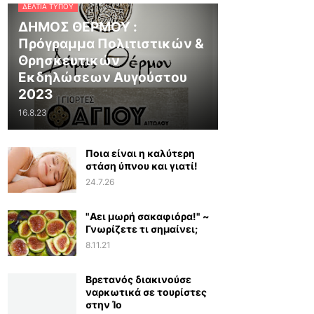
ΔΕΛΤΊΑ ΤΎΠΟΥ
ΔΗΜΟΣ ΘΕΡΜΟΥ :
Πρόγραμμα Πολιτιστικών &
Θρησκευτικών
Εκδηλώσεων Αυγούστου
2023
16.8.23
Ποια είναι η καλύτερη
στάση ύπνου και γιατί!
24.7.26
"Αει μωρή σακαφιόρα!" ~
Γνωρίζετε τι σημαίνει;
8.11.21
Βρετανός διακινούσε
ναρκωτικά σε τουρίστες
στην Ίο