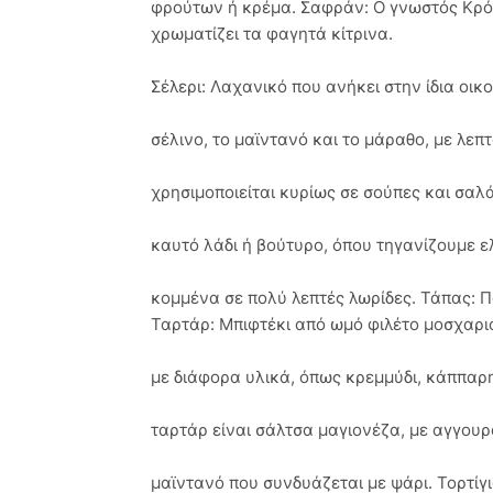
φρούτων ή κρέμα. Σαφράν: Ο γνωστός Κρό
χρωματίζει τα φαγητά κίτρινα.
Σέλερι: Λαχανικό που ανήκει στην ίδια οικο
σέλινο, το μαϊντανό και το μάραθο, με λεπ
χρησιμοποιείται κυρίως σε σούπες και σαλάτ
καυτό λάδι ή βούτυρο, όπου τηγανίζουμε 
κομμένα σε πολύ λεπτές λωρίδες. Τάπας: Π
Ταρτάρ: Μπιφτέκι από ωμό φιλέτο μοσχαρι
με διάφορα υλικά, όπως κρεμμύδι, κάππαρη
ταρτάρ είναι σάλτσα μαγιονέζα, με αγγουρ
μαϊντανό που συνδυάζεται με ψάρι. Τορτίγι