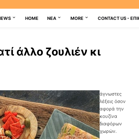
NEWS
HOME
NEA
MORE
CONTACT US - ΕΠΙ
ατί άλλο ζουλιέν κι
άγνωστες
λέξεις όσον
αφορά την
κουζίνα
διαφόρων
χωρών.