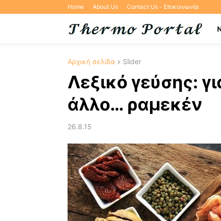
Home
About Us
Contact Us - Επικοινωνία
Αρχική σελίδα
Slider
Λεξικό γεύσης: γι
άλλο… ραμεκέν
26.8.15