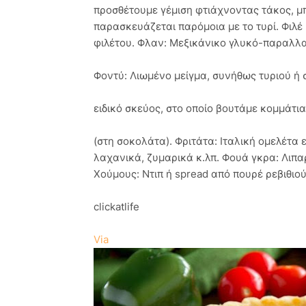
προσθέτουμε γέμιση φτιάχνοντας τάκος, μπ
παρασκευάζεται παρόμοια με το τυρί. Φιλέ 
φιλέτου. Φλαν: Μεξικάνικο γλυκό-παραλλ
Φοντύ: Λιωμένο μείγμα, συνήθως τυριού ή
ειδικό σκεύος, στο οποίο βουτάμε κομμάτια
(στη σοκολάτα). Φριτάτα: Ιταλική ομελέτα 
λαχανικά, ζυμαρικά κ.λπ. Φουά γκρα: Λιπ
Χούμους: Ντιπ ή spread από πουρέ ρεβιθιού
clickatlife
Via