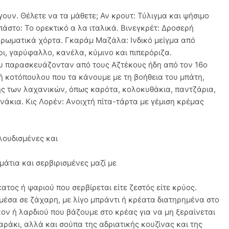
ουν. Θέλετε να τα μάθετε; Αν κρουτ: Τύλιγμα και ψήσιμο
άστο: Το ορεκτικό α λα ιταλικά. Βινεγκρέτ: Δροσερή
ε αρωματικά χόρτα. Γκαράμ Μαζάλα: Ινδικό μείγμα από
ι, γαρύφαλλο, κανέλα, κύμινο και πιπερόριζα.
υ παρασκευάζονταν από τους Αζτέκους ήδη από τον 16ο
ή κοτόπουλου που τα κάνουμε με τη βοήθεια του μπάτη,
πής των λαχανικών, όπως καρότα, κολοκυθάκια, παντζάρια,
άκια. Κις Λορέν: Aνοιχτή πίτα-τάρτα με γέμιση κρέμας
λουδισμένες και
άτια και σερβιρισμένες μαζί με
τος ή ψαριού που σερβίρεται είτε ζεστός είτε κρύος.
μέσα σε ζάχαρη, με λίγο μπράντι ή κρέατα διατηρημένα στο
κον ή λαρδιού που βάζουμε στο κρέας για να μη ξεραίνεται
ράκι, αλλά και σούπα της αδριατικής κουζίνας και της