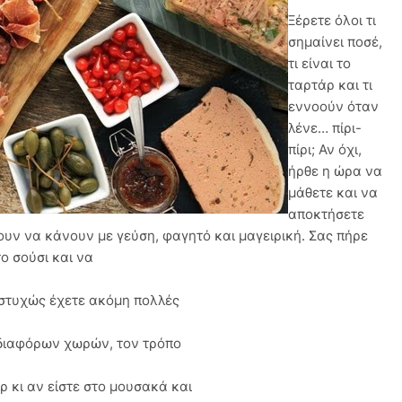
Ξέρετε όλοι τι
σημαίνει ποσέ,
τι είναι το
ταρτάρ και τι
εννοούν όταν
λένε… πίρι-
πίρι; Αν όχι,
ήρθε η ώρα να
μάθετε και να
αποκτήσετε
ουν να κάνουν με γεύση, φαγητό και μαγειρική. Σας πήρε
το σούσι και να
δυστυχώς έχετε ακόμη πολλές
 διαφόρων χωρών, τον τρόπο
έρ κι αν είστε στο μουσακά και