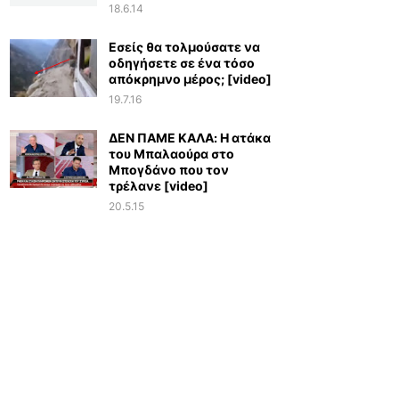
18.6.14
Εσείς θα τολμούσατε να
οδηγήσετε σε ένα τόσο
απόκρημνο μέρος; [video]
19.7.16
ΔΕΝ ΠΑΜΕ ΚΑΛΑ: Η ατάκα
του Μπαλαούρα στο
Μπογδάνο που τον
τρέλανε [video]
20.5.15