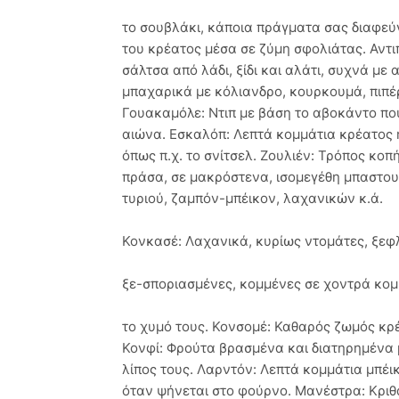
το σουβλάκι, κάποια πράγματα σας διαφεύγ
του κρέατος μέσα σε ζύμη σφολιάτας. Αντιπ
σάλτσα από λάδι, ξίδι και αλάτι, συχνά μ
μπαχαρικά με κόλιανδρο, κουρκουμά, πιπέρ
Γουακαμόλε: Ντιπ με βάση το αβοκάντο πο
αιώνα. Εσκαλόπ: Λεπτά κομμάτια κρέατος 
όπως π.χ. το σνίτσελ. Ζουλιέν: Τρόπος κο
πράσα, σε μακρόστενα, ισομεγέθη μπαστουν
τυριού, ζαμπόν-μπέικον, λαχανικών κ.ά.
Κονκασέ: Λαχανικά, κυρίως ντομάτες, ξεφ
ξε-σποριασμένες, κομμένες σε χοντρά κομμ
το χυμό τους. Κονσομέ: Καθαρός ζωμός κρέα
Κονφί: Φρούτα βρασμένα και διατηρημένα 
λίπος τους. Λαρντόν: Λεπτά κομμάτια μπέι
όταν ψήνεται στο φούρνο. Μανέστρα: Κριθα