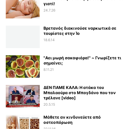
γιατί!
24.7.26
Βρετανός διακινούσε ναρκωτικά σε
τουρίστες στην Ίο
18.6.14
"Αει μωρή σακαφιόρα!" ~ Γνωρίζετε τι
σημαίνει;
8.11.21
ΔΕΝ ΠΑΜΕ ΚΑΛΑ: Η ατάκα του
Μπαλαούρα στο Μπογδάνο που τον
τρέλανε [video]
20.5.15
Μάθετε αν κινδυνεύετε από
οστεοπόρωση
22.11.16