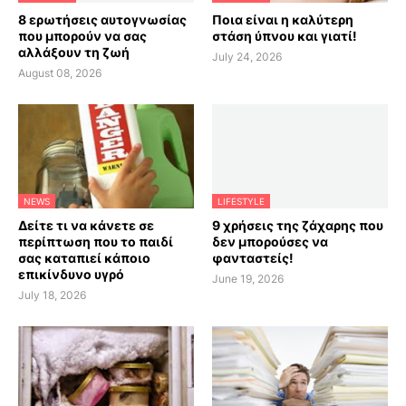
8 ερωτήσεις αυτογνωσίας
Ποια είναι η καλύτερη
που μπορούν να σας
στάση ύπνου και γιατί!
αλλάξουν τη ζωή
July 24, 2026
August 08, 2026
NEWS
LIFESTYLE
Δείτε τι να κάνετε σε
9 χρήσεις της ζάχαρης που
περίπτωση που το παιδί
δεν μπορούσες να
σας καταπιεί κάποιο
φανταστείς!
επικίνδυνο υγρό
June 19, 2026
July 18, 2026