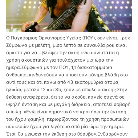
Ο Παγκόσμιος Οργανισμός Υγείας (ΠΟΥ), δεν είναι… ροκ.
Σύμφωνα με μελέτη, μισό λεπτό σε συναυλία ροκ είναι
αρκετό για να... βλάψει την ακοή ενώ συνιστάται η
χρήση ακουστικών για τουλάχιστον μια ώρα την
ημέρα.Σύμφωνα με τον ΠΟΥ, 1,1 δισεκατομμύρια
άνθρωποι κινδυνεύουν να υποστούν μόνιμη βλάβη στο
αυτί τους και ότι πάνω από 43 εκατομμύρια άτομα,
ηλικίας μεταξύ 12 και 35, ζουν με απώλεια ακοής.Στην
έκθεση αναφέρεται ότι το να ακούει κανείς συχνά σε
υψηλή ένταση και με μεγάλη διάρκεια, αποτελεί σοβαρή
απειλή. «Ενώ είναι σημαντικό να κρατήσει την ένταση
του ήχου χαμηλή, περιορίζοντας τη χρήση προσωπικών
συσκευών ήχου για λιγότερο από μία ώρα την ημέρα.
Έτσι, θα μειώσει την έκθεση στο θόρυβο».Ενθαρρύνουν