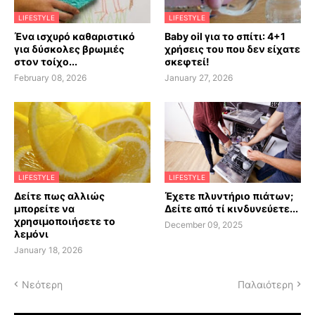
LIFESTYLE
LIFESTYLE
Ένα ισχυρό καθαριστικό
Baby oil για το σπίτι: 4+1
για δύσκολες βρωμιές
χρήσεις του που δεν είχατε
στον τοίχο...
σκεφτεί!
February 08, 2026
January 27, 2026
LIFESTYLE
LIFESTYLE
Δείτε πως αλλιώς
Έχετε πλυντήριο πιάτων;
μπορείτε να
Δείτε από τί κινδυνεύετε...
χρησιμοποιήσετε το
December 09, 2025
λεμόνι
January 18, 2026
Νεότερη
Παλαιότερη