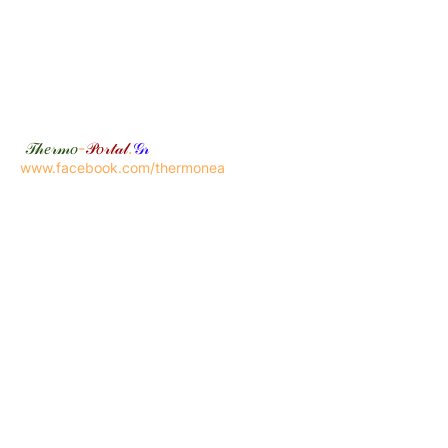
𝒯𝒽𝑒𝓇𝓂𝑜
-
𝒫𝑜𝓇𝓉𝒶𝓁
.
𝒢𝓇
www.facebook.com/thermonea