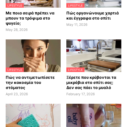
LIFESTYLE
LIFESTYLE
Με ποια σειρά πρέπει να
Πώς οργανώνουμε χαρτιά
μπουν τα τρόφιμα στο
και έγγραφα στο σπίτι
ψυγείο;
May 11, 2026
May 28, 2026
LIFESTYLE
LIFESTYLE
Πώς να αντιμετωπίσετε
Ξέρετε που κρύβονται τα
την κακοσμία του
μικρόβια στο σπίτι σας;
στόματος
Δεν σας πάει το μυαλό
April 23, 2026
February 17, 2026