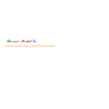
𝒯𝒽𝑒𝓇𝓂𝑜
-
𝒫𝑜𝓇𝓉𝒶𝓁
.
𝒢𝓇
www.facebook.com/thermonea