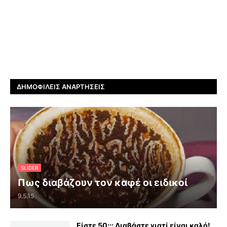
ΔΗΜΟΦΙΛΕΊΣ ΑΝΑΡΤΉΣΕΙΣ
SLIDER
Πως διαβάζουν τον καφέ οι ειδικοί
9.5.15
Είστε 50;;; Διαβάστε γιατί είναι καλό!