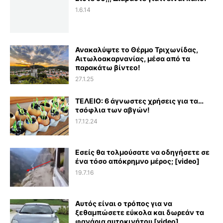
1.6.14
Ανακαλύψτε το Θέρμο Τριχωνίδας,
Αιτωλοακαρνανίας, μέσα από τα
παρακάτω βίντεο!
27.1.25
ΤΕΛΕΙΟ: 6 άγνωστες χρήσεις για τα…
τσόφλια των αβγών!
17.12.24
Εσείς θα τολμούσατε να οδηγήσετε σε
ένα τόσο απόκρημνο μέρος; [video]
19.7.16
Αυτός είναι ο τρόπος για να
ξεθαμπώσετε εύκολα και δωρεάν τα
φανάρια αυτοκινήτου [video]