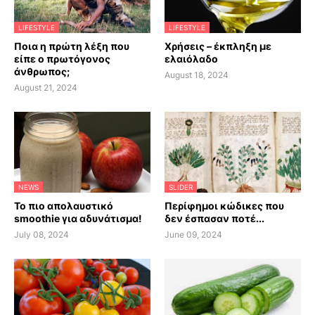
LIFESTYLE
LIFESTYLE
Ποια η πρώτη λέξη που
Χρήσεις – έκπληξη με
είπε ο πρωτόγονος
ελαιόλαδο
άνθρωπος;
August 18, 2024
August 21, 2024
NEWS
SLIDER
Το πιο απολαυστικό
Περίφημοι κώδικες που
smoothie για αδυνάτισμα!
δεν έσπασαν ποτέ...
July 08, 2024
June 09, 2024