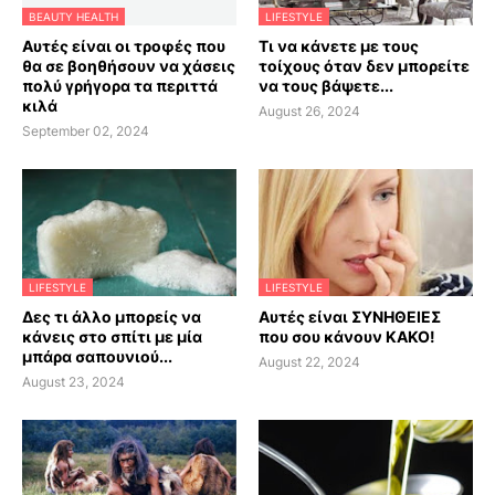
BEAUTY HEALTH
LIFESTYLE
Αυτές είναι οι τροφές που
Τι να κάνετε με τους
θα σε βοηθήσουν να χάσεις
τοίχους όταν δεν μπορείτε
πολύ γρήγορα τα περιττά
να τους βάψετε...
κιλά
August 26, 2024
September 02, 2024
LIFESTYLE
LIFESTYLE
Δες τι άλλο μπορείς να
Αυτές είναι ΣΥΝΗΘΕΙΕΣ
κάνεις στο σπίτι με μία
που σου κάνουν ΚΑΚΟ!
μπάρα σαπουνιού...
August 22, 2024
August 23, 2024