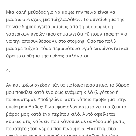
Μια καλή μέθοδος για να κόψω την πείνα είναι να
μασάω συνεχώς μια τσίχλα.Λάθος: Το συναίσθημα της
πείνας δημιουργείται κυρίως από τη συσσώρευση
γαστρικών υγρών (που σημαίνει ότι «ζητούν τροφή» για
να την αποσυνθέσουν). στο στομάχι. Όσο πιο πολύ
μασάμε τσίχλα, τόσο περισσότερα υγρά εκκρίνονται και
άρα το αίσθημα της πείνας αυξάνεται.
4.
Αν και τρώω σχεδόν πάντα τις ίδιες ποσότητες, το βάρος
μου ποικίλει κατά ένα έως ενάμιση κιλό (λιγότερο ή
περισσότερο). Υποδηλώνει αυτό κάποιο πρόβλημα στην
υγεία μου;Λάθος: Είναι φυσιολογικότατο να «παίζει» το
βάρος μας κατά ένα περίπου κιλό. Αυτό οφείλεται
κυρίως στις καύσεις που κάνουμε σε συνδυασμό με τις
ποσότητες του νερού που πίνουμε.5. Η κυτταρίτιδα
οφείλεται σε συγκεκριμένα τρόφιμα:Λάθος: Κανένα