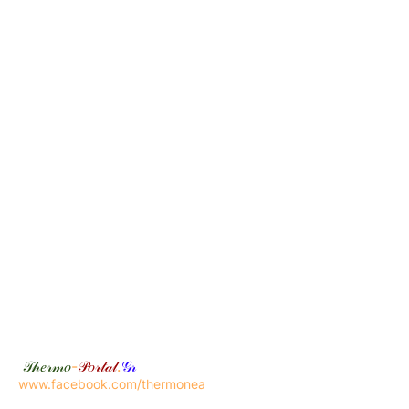
𝒯𝒽𝑒𝓇𝓂𝑜
-
𝒫𝑜𝓇𝓉𝒶𝓁
.
𝒢𝓇
www.facebook.com/thermonea