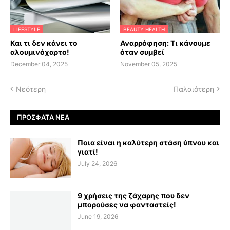
LIFESTYLE
BEAUTY HEALTH
Και τι δεν κάνει το
Αναρρόφηση: Τι κάνουμε
αλουμινόχαρτο!
όταν συμβεί
December 04, 2025
November 05, 2025
Νεότερη
Παλαιότερη
ΠΡΌΣΦΑΤΑ ΝΈΑ
Ποια είναι η καλύτερη στάση ύπνου και
γιατί!
July 24, 2026
9 χρήσεις της ζάχαρης που δεν
μπορούσες να φανταστείς!
June 19, 2026