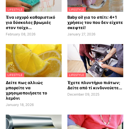
LIFESTYLE
LIFESTYLE
Ένα ισχυρό καθαριστικό
Baby oil για το σπίτι: 4+1
για δύσκολες βρωμιές
χρήσεις του που δεν είχατε
στον τοίχο...
σκεφτεί!
February 08, 2026
January 27, 2026
LIFESTYLE
LIFESTYLE
Δείτε πως αλλιώς
Έχετε πλυντήριο πιάτων;
μπορείτε να
Δείτε από τί κινδυνεύετε...
χρησιμοποιήσετε το
December 09, 2025
λεμόνι
January 18, 2026