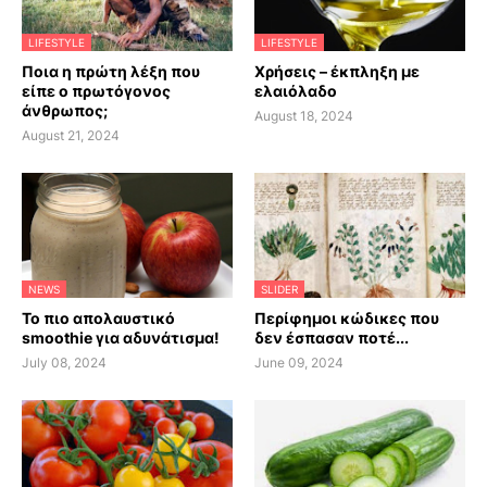
LIFESTYLE
LIFESTYLE
Ποια η πρώτη λέξη που
Χρήσεις – έκπληξη με
είπε ο πρωτόγονος
ελαιόλαδο
άνθρωπος;
August 18, 2024
August 21, 2024
NEWS
SLIDER
Το πιο απολαυστικό
Περίφημοι κώδικες που
smoothie για αδυνάτισμα!
δεν έσπασαν ποτέ...
July 08, 2024
June 09, 2024