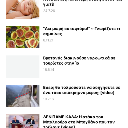
γιατί!
24.7.26
"Αει μωρή σακαφιόρα!" ~ Γνωρίζετε τι
σημαίνει;
8.11.21
Βρετανός διακινούσε ναρκωτικά σε
τουρίστες στην Ίο
18.6.14
Εσείς θα τολμούσατε να οδηγήσετε σε
ένα τόσο απόκρημνο μέρος; [video]
19.7.16
ΔΕΝ ΠΑΜΕ ΚΑΛΑ: Η ατάκα του
Μπαλαούρα στο Μπογδάνο που τον
τρέλανε [video]