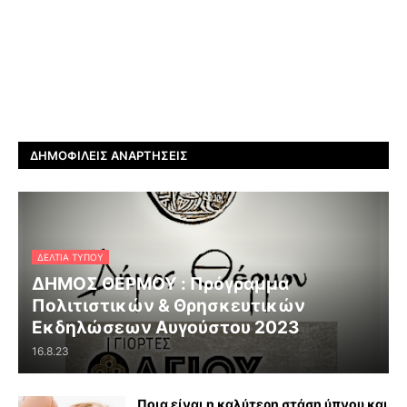
ΔΗΜΟΦΙΛΕΊΣ ΑΝΑΡΤΉΣΕΙΣ
ΔΕΛΤΊΑ ΤΎΠΟΥ
ΔΗΜΟΣ ΘΕΡΜΟΥ : Πρόγραμμα
Πολιτιστικών & Θρησκευτικών
Εκδηλώσεων Αυγούστου 2023
16.8.23
Ποια είναι η καλύτερη στάση ύπνου και