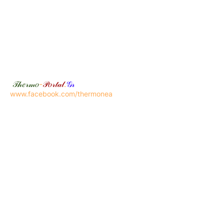
𝒯𝒽𝑒𝓇𝓂𝑜
-
𝒫𝑜𝓇𝓉𝒶𝓁
.
𝒢𝓇
www.facebook.com/thermonea