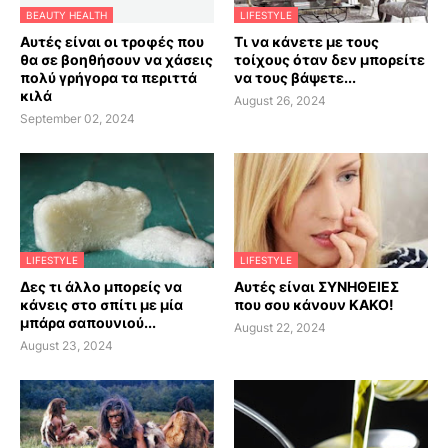
BEAUTY HEALTH
LIFESTYLE
Αυτές είναι οι τροφές που
Τι να κάνετε με τους
θα σε βοηθήσουν να χάσεις
τοίχους όταν δεν μπορείτε
πολύ γρήγορα τα περιττά
να τους βάψετε...
κιλά
August 26, 2024
September 02, 2024
LIFESTYLE
LIFESTYLE
Δες τι άλλο μπορείς να
Αυτές είναι ΣΥΝΗΘΕΙΕΣ
κάνεις στο σπίτι με μία
που σου κάνουν ΚΑΚΟ!
μπάρα σαπουνιού...
August 22, 2024
August 23, 2024