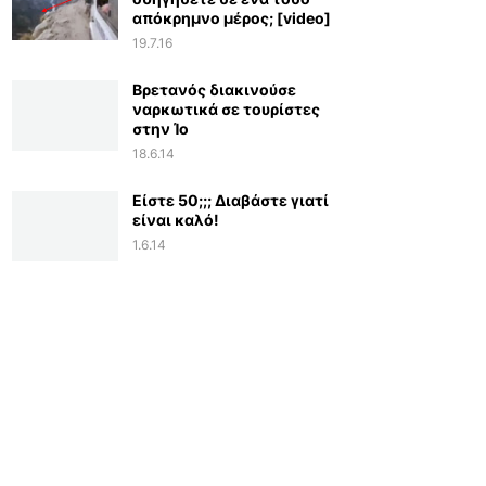
απόκρημνο μέρος; [video]
19.7.16
Βρετανός διακινούσε
ναρκωτικά σε τουρίστες
στην Ίο
18.6.14
Είστε 50;;; Διαβάστε γιατί
είναι καλό!
1.6.14