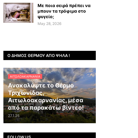
Με ποια σειρά πρέπει να
μπουν τα τρόφιμα στο
ψυγείο;
May 28, 2026
Ο ΔΉΜΟΣ ΘΈΡΜΟΥ ΑΠΌ ΨΗΛΆ !
ΑΙΤΩΛΟΑΚΑΡΝΑΝΊΑ
Ανακαλύψτε το Θέρμο
Τριχωνίδας,
Αιτωλοακαρνανίας, μέσα
από τα παρακάτω βίντεο!
27.1.25
FOLLOW US