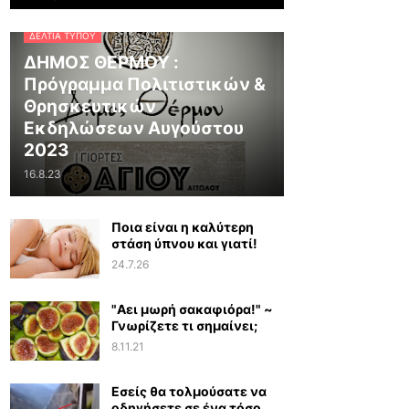
ΔΕΛΤΊΑ ΤΎΠΟΥ
ΔΗΜΟΣ ΘΕΡΜΟΥ :
Πρόγραμμα Πολιτιστικών &
Θρησκευτικών
Εκδηλώσεων Αυγούστου
2023
16.8.23
Ποια είναι η καλύτερη
στάση ύπνου και γιατί!
24.7.26
"Αει μωρή σακαφιόρα!" ~
Γνωρίζετε τι σημαίνει;
8.11.21
Εσείς θα τολμούσατε να
οδηγήσετε σε ένα τόσο