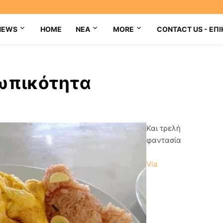
NEWS
HOME
NEA
MORE
CONTACT US - ΕΠΙ
ωπικότητα
Και τρελή
φαντασία
Via