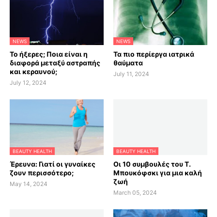
NEWS
NEWS
Το ήξερες; Ποια είναι η
Τα πιο περίεργα ιατρικά
διαφορά μεταξύ αστραπής
θαύματα
και κεραυνού;
July 11, 2024
July 12, 2024
BEAUTY HEALTH
BEAUTY HEALTH
Έρευνα: Γιατί οι γυναίκες
Οι 10 συμβουλές του Τ.
ζουν περισσότερο;
Μπουκόφσκι για μια καλή
ζωή
May 14, 2024
March 05, 2024