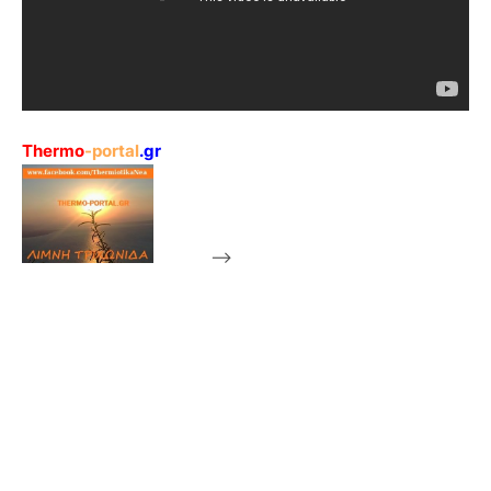
Thermo
-portal
.gr
-->