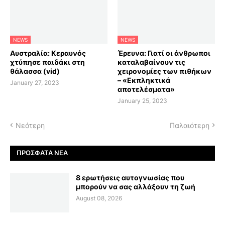
NEWS
NEWS
Αυστραλία: Κεραυνός
Έρευνα: Γιατί οι άνθρωποι
χτύπησε παιδάκι στη
καταλαβαίνουν τις
θάλασσα (vid)
χειρονομίες των πιθήκων
– «Εκπληκτικά
January 27, 2023
αποτελέσματα»
January 25, 2023
Νεότερη
Παλαιότερη
ΠΡΌΣΦΑΤΑ ΝΈΑ
8 ερωτήσεις αυτογνωσίας που
μπορούν να σας αλλάξουν τη ζωή
August 08, 2026