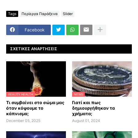
Tags
Περίεργα Παράξενα
Slider
Facebook
ΣΧΕΤΙΚΈΣ ΑΝΑΡΤΉΣΕΙΣ
BEAUTY HEALTH
NEWS
Τι συμβαίνει στο σώμα μας
Γιατί και πως
όταν κόψουμε το
δημιουργήθηκαν τα
κάπνισμα;
χρήματα;
December 05, 2025
August 01, 2024