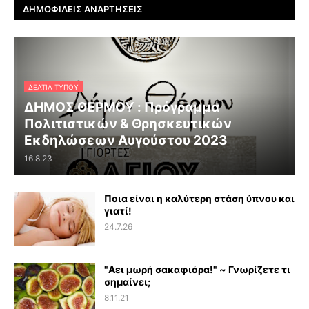
ΔΗΜΟΦΙΛΕΊΣ ΑΝΑΡΤΉΣΕΙΣ
ΔΕΛΤΊΑ ΤΎΠΟΥ
ΔΗΜΟΣ ΘΕΡΜΟΥ : Πρόγραμμα
Πολιτιστικών & Θρησκευτικών
Εκδηλώσεων Αυγούστου 2023
16.8.23
Ποια είναι η καλύτερη στάση ύπνου και
γιατί!
24.7.26
"Αει μωρή σακαφιόρα!" ~ Γνωρίζετε τι
σημαίνει;
8.11.21