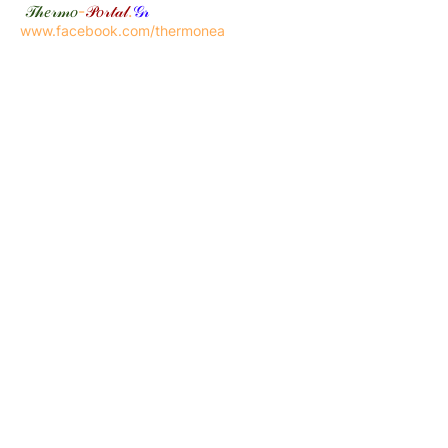
𝒯𝒽𝑒𝓇𝓂𝑜
-
𝒫𝑜𝓇𝓉𝒶𝓁
.
𝒢𝓇
www.facebook.com/thermonea