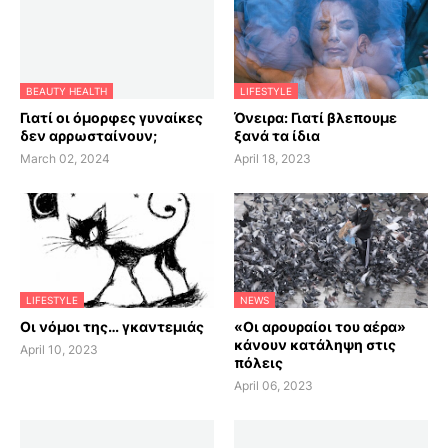
BEAUTY HEALTH
LIFESTYLE
Γιατί οι όμορφες γυναίκες
Όνειρα: Γιατί βλεπουμε
δεν αρρωσταίνουν;
ξανά τα ίδια
March 02, 2024
April 18, 2023
LIFESTYLE
NEWS
Οι νόμοι της… γκαντεμιάς
«Οι αρουραίοι του αέρα»
κάνουν κατάληψη στις
April 10, 2023
πόλεις
April 06, 2023