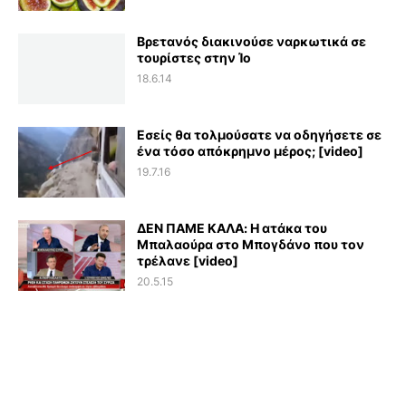
Βρετανός διακινούσε ναρκωτικά σε
τουρίστες στην Ίο
18.6.14
Εσείς θα τολμούσατε να οδηγήσετε σε
ένα τόσο απόκρημνο μέρος; [video]
19.7.16
ΔΕΝ ΠΑΜΕ ΚΑΛΑ: Η ατάκα του
Μπαλαούρα στο Μπογδάνο που τον
τρέλανε [video]
20.5.15