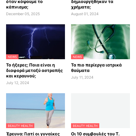
όταν κόψουμε το
δημιουργήθηκαν τα
κάπνισμα;
χρήματα;
December 05, 2025
August 01, 2024
NEWS
NEWS
Το ήξερες; Ποια είναι η
Τα πιο περίεργα ιατρικά
διαφορά μεταξύ αστραπής
θαύματα
και κεραυνού;
July 11, 2024
July 12, 2024
BEAUTY HEALTH
BEAUTY HEALTH
Έρευνα: Γιατί οι γυναίκες
Οι 10 συμβουλές του Τ.