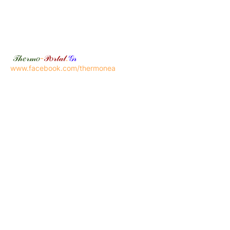
𝒯𝒽𝑒𝓇𝓂𝑜
-
𝒫𝑜𝓇𝓉𝒶𝓁
.
𝒢𝓇
www.facebook.com/thermonea