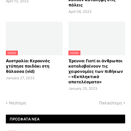
April 10, 2023
πόλεις
April 06, 2023
NEWS
NEWS
Αυστραλία: Κεραυνός
Έρευνα: Γιατί οι άνθρωποι
χτύπησε παιδάκι στη
καταλαβαίνουν τις
θάλασσα (vid)
χειρονομίες των πιθήκων
– «Εκπληκτικά
January 27, 2023
αποτελέσματα»
January 25, 2023
Νεότερη
Παλαιότερη
ΠΡΌΣΦΑΤΑ ΝΈΑ