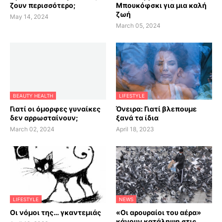
ζουν περισσότερο;
Μπουκόφσκι για μια καλή
ζωή
May 14, 2024
March 05, 2024
BEAUTY HEALTH
LIFESTYLE
Γιατί οι όμορφες γυναίκες
Όνειρα: Γιατί βλεπουμε
δεν αρρωσταίνουν;
ξανά τα ίδια
March 02, 2024
April 18, 2023
LIFESTYLE
NEWS
Οι νόμοι της… γκαντεμιάς
«Οι αρουραίοι του αέρα»
κάνουν κατάληψη στις