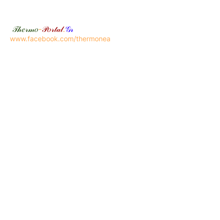
𝒯𝒽𝑒𝓇𝓂𝑜
-
𝒫𝑜𝓇𝓉𝒶𝓁
.
𝒢𝓇
www.facebook.com/thermonea