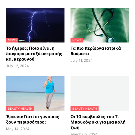
NEWS
NEWS
Το ήξερες; Ποια είναι η
Τα πιο περίεργα ιατρικά
διαφορά μεταξύ αστραπής
θαύματα
και κεραυνού;
July 11, 2024
July 12, 2024
BEAUTY HEALTH
BEAUTY HEALTH
Έρευνα: Γιατί οι γυναίκες
Οι 10 συμβουλές του Τ.
ζουν περισσότερο;
Μπουκόφσκι για μια καλή
ζωή
May 14, 2024
March 05, 2024