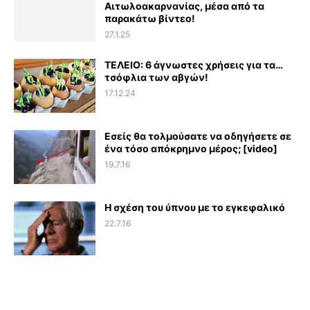
Αιτωλοακαρνανίας, μέσα από τα
παρακάτω βίντεο!
27.1.25
ΤΕΛΕΙΟ: 6 άγνωστες χρήσεις για τα…
τσόφλια των αβγών!
17.12.24
Εσείς θα τολμούσατε να οδηγήσετε σε
ένα τόσο απόκρημνο μέρος; [video]
19.7.16
Η σχέση του ύπνου με το εγκεφαλικό
22.7.16