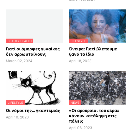
BEAUTY HEALTH
LIFESTYLE
Γιατί οι όμορφες γυναίκες
Όνειρα: Γιατί βλεπουμε
δεν αρρωσταίνουν;
ξανά τα ίδια
March 02, 2024
April 18, 2023
LIFESTYLE
NEWS
Οι νόμοι της… γκαντεμιάς
«Οι αρουραίοι του αέρα»
κάνουν κατάληψη στις
April 10, 2023
πόλεις
April 06, 2023