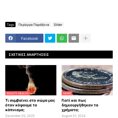
Tags
Περίεργα Παράξενα
Slider
Facebook
ΣΧΕΤΙΚΈΣ ΑΝΑΡΤΉΣΕΙΣ
BEAUTY HEALTH
NEWS
Τι συμβαίνει στο σώμα μας
Γιατί και πως
όταν κόψουμε το
δημιουργήθηκαν τα
κάπνισμα;
χρήματα;
December 05, 2025
August 01, 2024