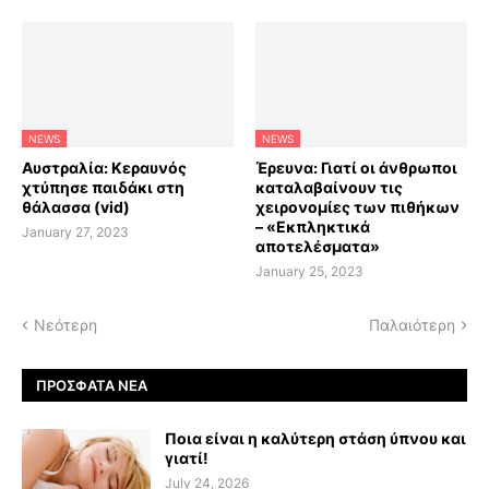
NEWS
NEWS
Αυστραλία: Κεραυνός
Έρευνα: Γιατί οι άνθρωποι
χτύπησε παιδάκι στη
καταλαβαίνουν τις
θάλασσα (vid)
χειρονομίες των πιθήκων
– «Εκπληκτικά
January 27, 2023
αποτελέσματα»
January 25, 2023
Νεότερη
Παλαιότερη
ΠΡΌΣΦΑΤΑ ΝΈΑ
Ποια είναι η καλύτερη στάση ύπνου και
γιατί!
July 24, 2026