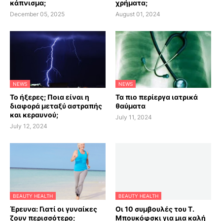
κάπνισμα;
χρήματα;
December 05, 2025
August 01, 2024
NEWS
NEWS
Το ήξερες; Ποια είναι η
Τα πιο περίεργα ιατρικά
διαφορά μεταξύ αστραπής
θαύματα
και κεραυνού;
July 11, 2024
July 12, 2024
BEAUTY HEALTH
BEAUTY HEALTH
Έρευνα: Γιατί οι γυναίκες
Οι 10 συμβουλές του Τ.
ζουν περισσότερο;
Μπουκόφσκι για μια καλή