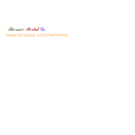
𝒯𝒽𝑒𝓇𝓂𝑜
-
𝒫𝑜𝓇𝓉𝒶𝓁
.
𝒢𝓇
www.facebook.com/thermonea