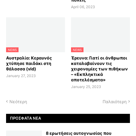
April 06, 2023
NEWS
NEWS
Αυστραλία: Κεραυνός
Έρευνα: Γιατί οι άνθρωποι
χτύπησε παιδάκι στη
καταλαβαίνουν τις
θάλασσα (vid)
χειρονομίες των πιθήκων
– «Εκπληκτικά
January 27, 2023
αποτελέσματα»
January 25, 2023
Νεότερη
Παλαιότερη
ΠΡΌΣΦΑΤΑ ΝΈΑ
8 ερωτήσεις αυτογνωσίας που