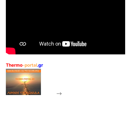
Thermo
-portal
.gr
-->