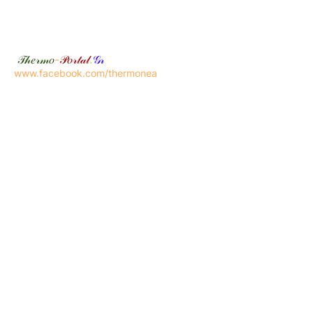
𝒯𝒽𝑒𝓇𝓂𝑜
-
𝒫𝑜𝓇𝓉𝒶𝓁
.
𝒢𝓇
www.facebook.com/thermonea