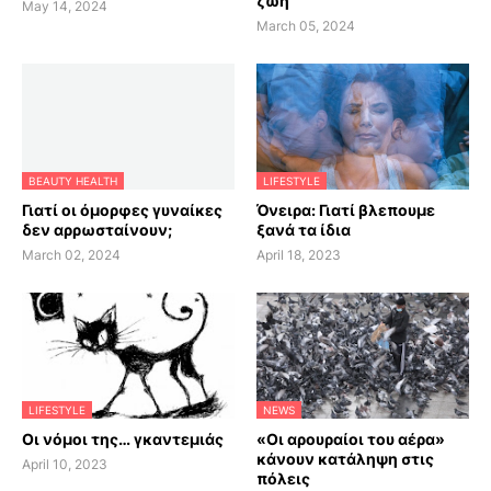
ζωή
May 14, 2024
March 05, 2024
BEAUTY HEALTH
LIFESTYLE
Γιατί οι όμορφες γυναίκες
Όνειρα: Γιατί βλεπουμε
δεν αρρωσταίνουν;
ξανά τα ίδια
March 02, 2024
April 18, 2023
LIFESTYLE
NEWS
Οι νόμοι της… γκαντεμιάς
«Οι αρουραίοι του αέρα»
κάνουν κατάληψη στις
April 10, 2023
πόλεις