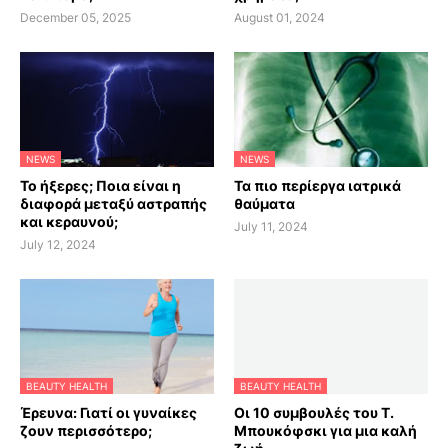
December 05, 2025
August 01, 2024
NEWS
NEWS
Το ήξερες; Ποια είναι η
Τα πιο περίεργα ιατρικά
διαφορά μεταξύ αστραπής
θαύματα
και κεραυνού;
July 11, 2024
July 12, 2024
BEAUTY HEALTH
BEAUTY HEALTH
Έρευνα: Γιατί οι γυναίκες
Οι 10 συμβουλές του Τ.
ζουν περισσότερο;
Μπουκόφσκι για μια καλή