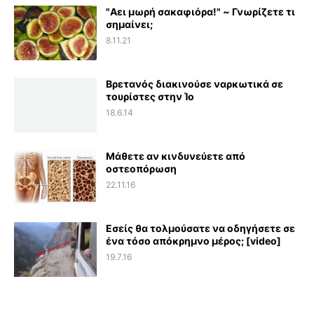
"Αει μωρή σακαφιόρα!" ~ Γνωρίζετε τι
σημαίνει;
8.11.21
Βρετανός διακινούσε ναρκωτικά σε
τουρίστες στην Ίο
18.6.14
Μάθετε αν κινδυνεύετε από
οστεοπόρωση
22.11.16
Εσείς θα τολμούσατε να οδηγήσετε σε
ένα τόσο απόκρημνο μέρος; [video]
19.7.16