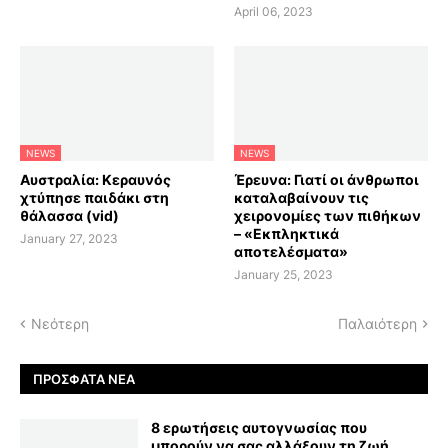
April 06, 2023
NEWS
NEWS
Αυστραλία: Κεραυνός
Έρευνα: Γιατί οι άνθρωποι
χτύπησε παιδάκι στη
καταλαβαίνουν τις
θάλασσα (vid)
χειρονομίες των πιθήκων
– «Εκπληκτικά
January 27, 2023
αποτελέσματα»
January 25, 2023
Νεότερη
Παλαιότερη
ΠΡΌΣΦΑΤΑ ΝΈΑ
8 ερωτήσεις αυτογνωσίας που
μπορούν να σας αλλάξουν τη ζωή