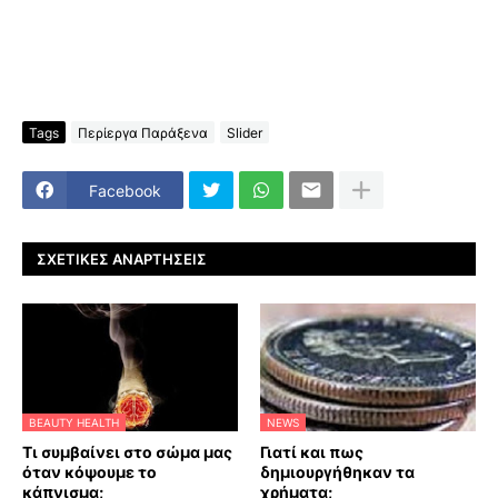
Tags
Περίεργα Παράξενα
Slider
Facebook
ΣΧΕΤΙΚΈΣ ΑΝΑΡΤΉΣΕΙΣ
BEAUTY HEALTH
NEWS
Τι συμβαίνει στο σώμα μας
Γιατί και πως
όταν κόψουμε το
δημιουργήθηκαν τα
κάπνισμα;
χρήματα;