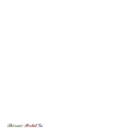
𝒯𝒽𝑒𝓇𝓂𝑜
-
𝒫𝑜𝓇𝓉𝒶𝓁
.
𝒢𝓇