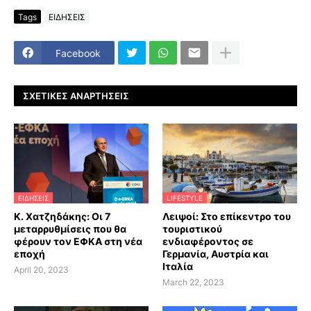
Tags
ΕΙΔΗΣΕΙΣ
Facebook
ΣΧΕΤΙΚΈΣ ΑΝΑΡΤΉΣΕΙΣ
ΕΙΔΗΣΕΙΣ
LIFESTYLE
Κ. Χατζηδάκης: Οι 7
Λειψοί: Στο επίκεντρο του
μεταρρυθμίσεις που θα
τουριστικού
φέρουν τον ΕΦΚΑ στη νέα
ενδιαφέροντος σε
εποχή
Γερμανία, Αυστρία και
Ιταλία
April 20, 2023
March 22, 2023