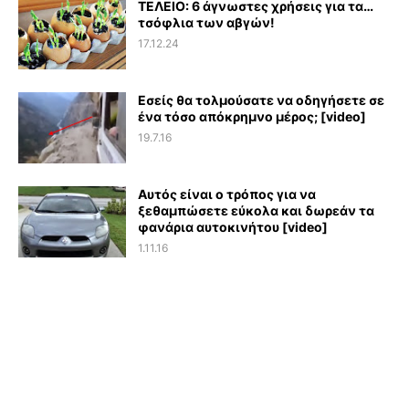
ΤΕΛΕΙΟ: 6 άγνωστες χρήσεις για τα…
τσόφλια των αβγών!
17.12.24
Εσείς θα τολμούσατε να οδηγήσετε σε
ένα τόσο απόκρημνο μέρος; [video]
19.7.16
Αυτός είναι ο τρόπος για να
ξεθαμπώσετε εύκολα και δωρεάν τα
φανάρια αυτοκινήτου [video]
1.11.16