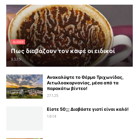
SLIDER
Πως διαβάζουν τον καφέ οι ειδικοί
9.5.15
Ανακαλύψτε το Θέρμο Τριχωνίδας,
Αιτωλοακαρνανίας, μέσα από τα
παρακάτω βίντεο!
27.1.25
Είστε 50;;; Διαβάστε γιατί είναι καλό!
1.6.14