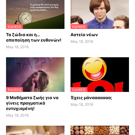
ΕΙΔΗΣΕΙΣ
ΕΙΔΗΣΕΙΣ
Τα ζώδια και η…
Αστεία νέων
αποποίηση των ευθυνών!
May 18, 2016
May 18, 2016
ΕΙΔΗΣΕΙΣ
ΕΙΔΗΣΕΙΣ
9 Μαθήματα ζωής για να
Έχεις μάνααααααα;
γίνεις πραγματικά
May 18, 2016
ευτυχισμένη!
May 18, 2016