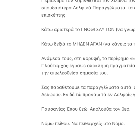
Περίανδρο τον Κορίνθιο και τον Χίλωνα το
σπουδαιότερα Δελφικά Παραγγέλματα, τα 
επισκέπτης:
Κάτω αριστερά το ΓΝΩΘΙ ΣΑΥΤΟΝ (να γνωρί
Κάτω δεξιά το ΜΗΔΕΝ ΑΓΑΝ (να κάνεις τα 
Ανάμεσά τους, στη κορυφή, το περίφημο «ΕΝ
Πλούταρχος έγραψε ολόκληρη πραγματεία 
την απωλεσθείσα σημασία του.
Σας παραθέτουμε τα παραγγέλματα αυτά, ό
Δελφούς. Εν δέ τώ προνάω τά έν Δελφοίς 
Παυσανίας Έπου θεώ. Ακολούθα τον θεό.
Νόμω πείθου. Να πειθαρχείς στο Νόμο.