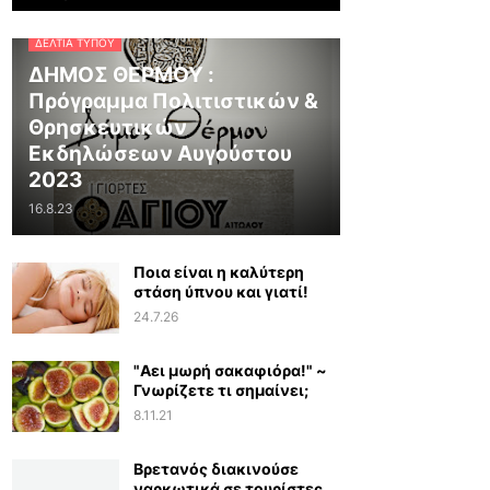
ΔΕΛΤΊΑ ΤΎΠΟΥ
ΔΗΜΟΣ ΘΕΡΜΟΥ :
Πρόγραμμα Πολιτιστικών &
Θρησκευτικών
Εκδηλώσεων Αυγούστου
2023
16.8.23
Ποια είναι η καλύτερη
στάση ύπνου και γιατί!
24.7.26
"Αει μωρή σακαφιόρα!" ~
Γνωρίζετε τι σημαίνει;
8.11.21
Βρετανός διακινούσε
ναρκωτικά σε τουρίστες