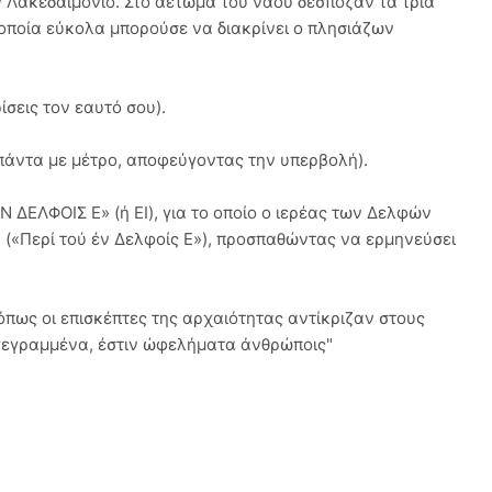
ν Λακεδαιμόνιο. Στο αέτωμα του ναού δέσποζαν τα τρία
οποία εύκολα μπορούσε να διακρίνει ο πλησιάζων
σεις τον εαυτό σου).
πάντα με μέτρο, αποφεύγοντας την υπερβολή).
 ΔΕΛΦΟΙΣ Ε» (ή ΕΙ), για το οποίο ο ιερέας των Δελφών
(«Περί τού έν Δελφοίς Ε»), προσπαθώντας να ερμηνεύσει
πως οι επισκέπτες της αρχαιότητας αντίκριζαν στους
γεγραμμένα, έστιν ώφελήματα άνθρώποις"