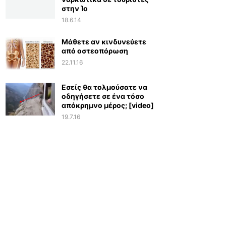
στην Ίο
18.6.14
Μάθετε αν κινδυνεύετε
από οστεοπόρωση
22.11.16
Εσείς θα τολμούσατε να
οδηγήσετε σε ένα τόσο
απόκρημνο μέρος; [video]
19.7.16