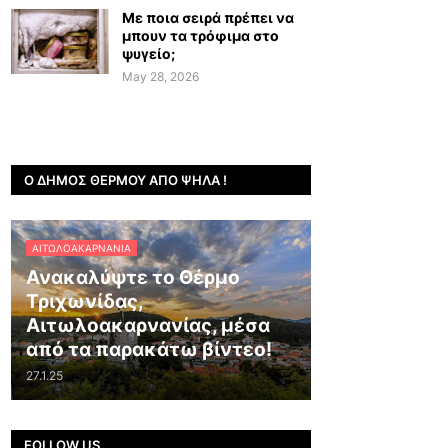
Με ποια σειρά πρέπει να
μπουν τα τρόφιμα στο
ψυγείο;
May 28, 2026
Ο ΔΉΜΟΣ ΘΈΡΜΟΥ ΑΠΌ ΨΗΛΆ !
ΑΙΤΩΛΟΑΚΑΡΝΑΝΊΑ
Ανακαλύψτε το Θέρμο
Τριχωνίδας,
Αιτωλοακαρνανίας, μέσα
από τα παρακάτω βίντεο!
27.1.25
FOLLOW US