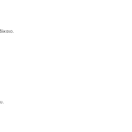
δίκαιο.
υ.