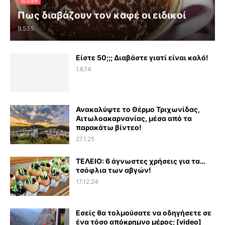
SLIDER
Πως διαβάζουν τον καφέ οι ειδικοί
9.5.15
Είστε 50;;; Διαβάστε γιατί είναι καλό!
1.6.14
Ανακαλύψτε το Θέρμο Τριχωνίδας,
Αιτωλοακαρνανίας, μέσα από τα
παρακάτω βίντεο!
27.1.25
ΤΕΛΕΙΟ: 6 άγνωστες χρήσεις για τα…
τσόφλια των αβγών!
17.12.24
Εσείς θα τολμούσατε να οδηγήσετε σε
ένα τόσο απόκρημνο μέρος; [video]