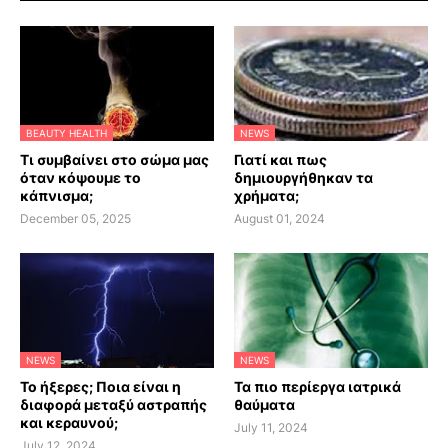
BEAUTY HEALTH
NEWS
Τι συμβαίνει στο σώμα μας
Γιατί και πως
όταν κόψουμε το
δημιουργήθηκαν τα
κάπνισμα;
χρήματα;
December 05, 2025
August 01, 2024
NEWS
NEWS
Το ήξερες; Ποια είναι η
Τα πιο περίεργα ιατρικά
διαφορά μεταξύ αστραπής
θαύματα
και κεραυνού;
July 11, 2024
July 12, 2024