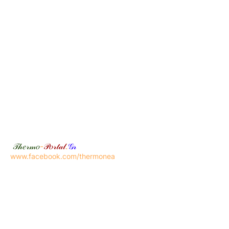
𝒯𝒽𝑒𝓇𝓂𝑜
-
𝒫𝑜𝓇𝓉𝒶𝓁
.
𝒢𝓇
www.facebook.com/thermonea