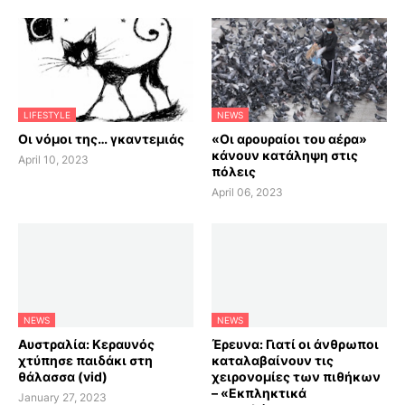
LIFESTYLE
NEWS
Οι νόμοι της… γκαντεμιάς
«Οι αρουραίοι του αέρα»
κάνουν κατάληψη στις
April 10, 2023
πόλεις
April 06, 2023
NEWS
NEWS
Αυστραλία: Κεραυνός
Έρευνα: Γιατί οι άνθρωποι
χτύπησε παιδάκι στη
καταλαβαίνουν τις
θάλασσα (vid)
χειρονομίες των πιθήκων
– «Εκπληκτικά
January 27, 2023