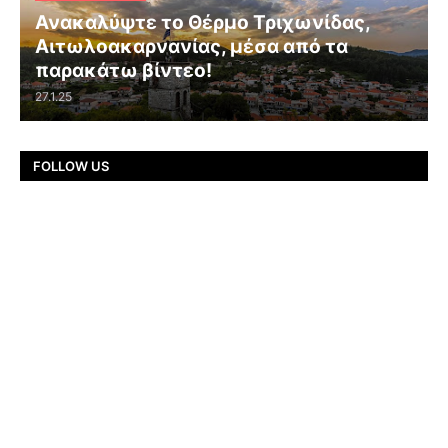
Ανακαλύψτε το Θέρμο Τριχωνίδας,
Αιτωλοακαρνανίας, μέσα από τα
παρακάτω βίντεο!
27.1.25
FOLLOW US