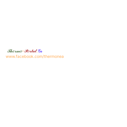
𝒯𝒽𝑒𝓇𝓂𝑜
-
𝒫𝑜𝓇𝓉𝒶𝓁
.
𝒢𝓇
www.facebook.com/thermonea