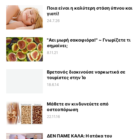
Ποια είναι η καλύτερη στάση ύπνου και
γιατί!
24.7.26
"Αει μωρή σακαφιόρα!" ~ Γνωρίζετε τι
σημαίνει;
8.11.21
Βρετανός διακινούσε ναρκωτικά σε
τουρίστες στην Ίο
18.6.14
Μάθετε αν κινδυνεύετε από
οστεοπόρωση
22.11.16
ΔΕΝ ΠΑΜΕ ΚΑΛΑ: Η ατάκα του