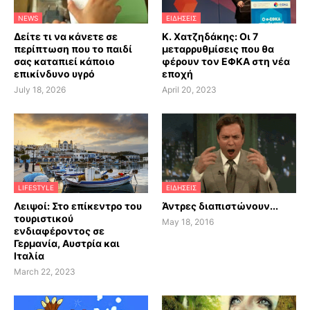
NEWS
ΕΙΔΗΣΕΙΣ
Δείτε τι να κάνετε σε
Κ. Χατζηδάκης: Οι 7
περίπτωση που το παιδί
μεταρρυθμίσεις που θα
σας καταπιεί κάποιο
φέρουν τον ΕΦΚΑ στη νέα
επικίνδυνο υγρό
εποχή
July 18, 2026
April 20, 2023
LIFESTYLE
ΕΙΔΗΣΕΙΣ
Λειψοί: Στο επίκεντρο του
Άντρες διαπιστώνουν...
τουριστικού
May 18, 2016
ενδιαφέροντος σε
Γερμανία, Αυστρία και
Ιταλία
March 22, 2023