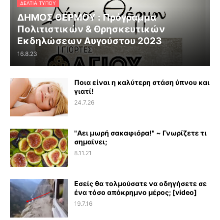
ΔΕΛΤΊΑ ΤΎΠΟΥ
ΔΗΜΟΣ ΘΕΡΜΟΥ : Πρόγραμμα
Πολιτιστικών & Θρησκευτικών
Εκδηλώσεων Αυγούστου 2023
16.8.23
Ποια είναι η καλύτερη στάση ύπνου και
γιατί!
24.7.26
"Αει μωρή σακαφιόρα!" ~ Γνωρίζετε τι
σημαίνει;
8.11.21
Εσείς θα τολμούσατε να οδηγήσετε σε
ένα τόσο απόκρημνο μέρος; [video]
19.7.16