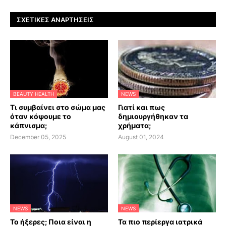
ΣΧΕΤΙΚΈΣ ΑΝΑΡΤΉΣΕΙΣ
BEAUTY HEALTH
NEWS
Τι συμβαίνει στο σώμα μας
Γιατί και πως
όταν κόψουμε το
δημιουργήθηκαν τα
κάπνισμα;
χρήματα;
December 05, 2025
August 01, 2024
NEWS
NEWS
Το ήξερες; Ποια είναι η
Τα πιο περίεργα ιατρικά