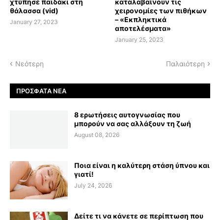
χτύπησε παιδάκι στη
καταλαβαίνουν τις
θάλασσα (vid)
χειρονομίες των πιθήκων
– «Εκπληκτικά
January 27, 2023
αποτελέσματα»
January 25, 2023
Νεότερη
Παλαιότερη
ΠΡΌΣΦΑΤΑ ΝΈΑ
8 ερωτήσεις αυτογνωσίας που
μπορούν να σας αλλάξουν τη ζωή
August 08, 2026
Ποια είναι η καλύτερη στάση ύπνου και
γιατί!
July 24, 2026
Δείτε τι να κάνετε σε περίπτωση που