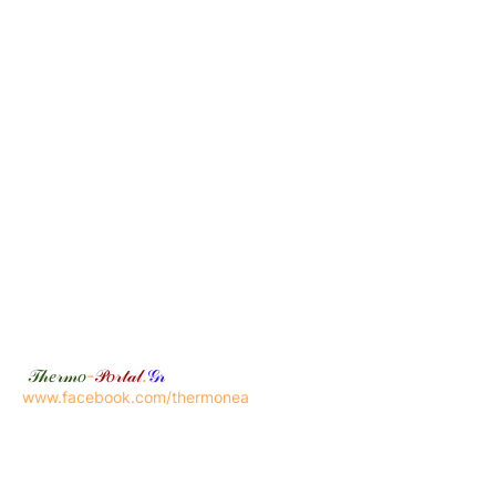
𝒯𝒽𝑒𝓇𝓂𝑜
-
𝒫𝑜𝓇𝓉𝒶𝓁
.
𝒢𝓇
www.facebook.com/thermonea