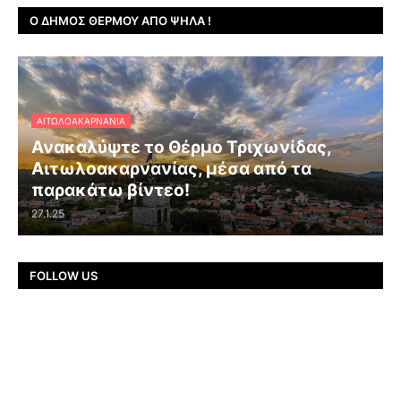
Ο ΔΉΜΟΣ ΘΈΡΜΟΥ ΑΠΌ ΨΗΛΆ !
ΑΙΤΩΛΟΑΚΑΡΝΑΝΊΑ
Ανακαλύψτε το Θέρμο Τριχωνίδας,
Αιτωλοακαρνανίας, μέσα από τα
παρακάτω βίντεο!
27.1.25
FOLLOW US