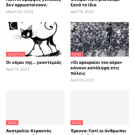
δεν αρρωσταίνουν;
ξανά τα ίδια
March 02, 2024
April 18, 2023
LIFESTYLE
NEWS
Οι νόμοι της… γκαντεμιάς
«Οι αρουραίοι του αέρα»
κάνουν κατάληψη στις
April 10, 2023
πόλεις
April 06, 2023
NEWS
NEWS
Αυστραλία: Κεραυνός
Έρευνα: Γιατί οι άνθρωποι