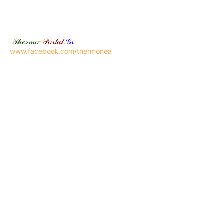
𝒯𝒽𝑒𝓇𝓂𝑜
-
𝒫𝑜𝓇𝓉𝒶𝓁
.
𝒢𝓇
www.facebook.com/thermonea