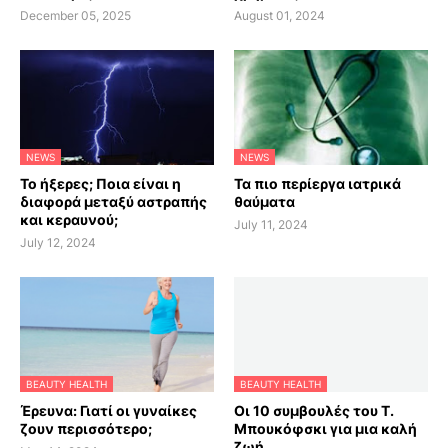
December 05, 2025
August 01, 2024
NEWS
NEWS
Το ήξερες; Ποια είναι η
Τα πιο περίεργα ιατρικά
διαφορά μεταξύ αστραπής
θαύματα
και κεραυνού;
July 11, 2024
July 12, 2024
BEAUTY HEALTH
BEAUTY HEALTH
Έρευνα: Γιατί οι γυναίκες
Οι 10 συμβουλές του Τ.
ζουν περισσότερο;
Μπουκόφσκι για μια καλή
ζωή