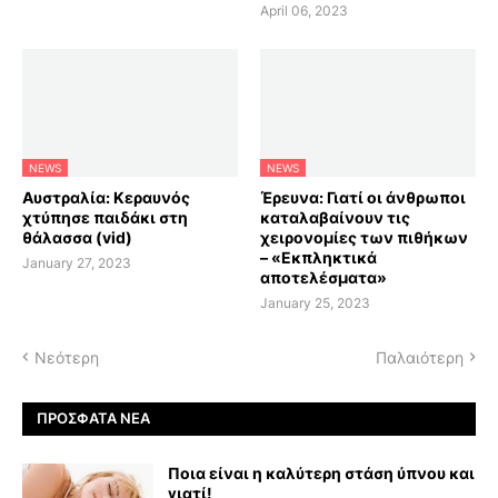
April 06, 2023
NEWS
NEWS
Αυστραλία: Κεραυνός
Έρευνα: Γιατί οι άνθρωποι
χτύπησε παιδάκι στη
καταλαβαίνουν τις
θάλασσα (vid)
χειρονομίες των πιθήκων
– «Εκπληκτικά
January 27, 2023
αποτελέσματα»
January 25, 2023
Νεότερη
Παλαιότερη
ΠΡΌΣΦΑΤΑ ΝΈΑ
Ποια είναι η καλύτερη στάση ύπνου και
γιατί!