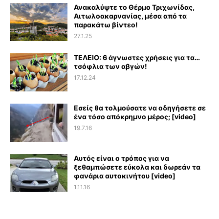
Ανακαλύψτε το Θέρμο Τριχωνίδας,
Αιτωλοακαρνανίας, μέσα από τα
παρακάτω βίντεο!
27.1.25
ΤΕΛΕΙΟ: 6 άγνωστες χρήσεις για τα…
τσόφλια των αβγών!
17.12.24
Εσείς θα τολμούσατε να οδηγήσετε σε
ένα τόσο απόκρημνο μέρος; [video]
19.7.16
Αυτός είναι ο τρόπος για να
ξεθαμπώσετε εύκολα και δωρεάν τα
φανάρια αυτοκινήτου [video]
1.11.16