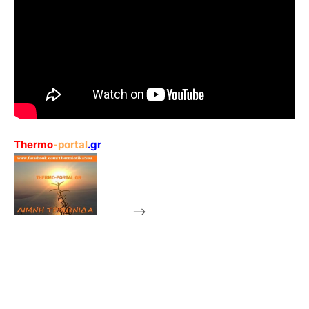
Thermo
-portal
.gr
-->