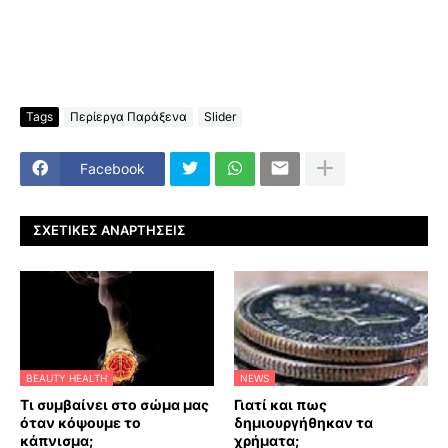
Tags
Περίεργα Παράξενα
Slider
Facebook
ΣΧΕΤΙΚΈΣ ΑΝΑΡΤΉΣΕΙΣ
BEAUTY HEALTH
NEWS
Τι συμβαίνει στο σώμα μας
Γιατί και πως
όταν κόψουμε το
δημιουργήθηκαν τα
κάπνισμα;
χρήματα;