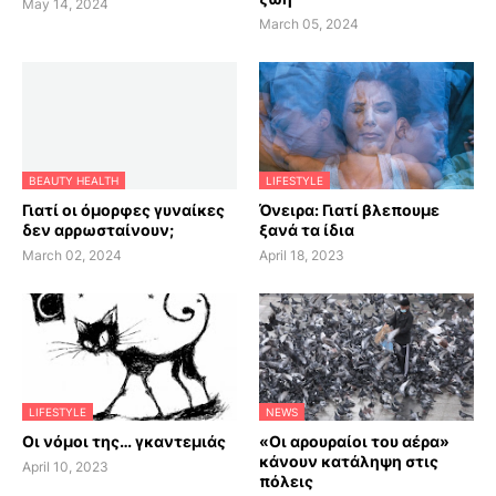
May 14, 2024
March 05, 2024
BEAUTY HEALTH
LIFESTYLE
Γιατί οι όμορφες γυναίκες
Όνειρα: Γιατί βλεπουμε
δεν αρρωσταίνουν;
ξανά τα ίδια
March 02, 2024
April 18, 2023
LIFESTYLE
NEWS
Οι νόμοι της… γκαντεμιάς
«Οι αρουραίοι του αέρα»
κάνουν κατάληψη στις
April 10, 2023
πόλεις