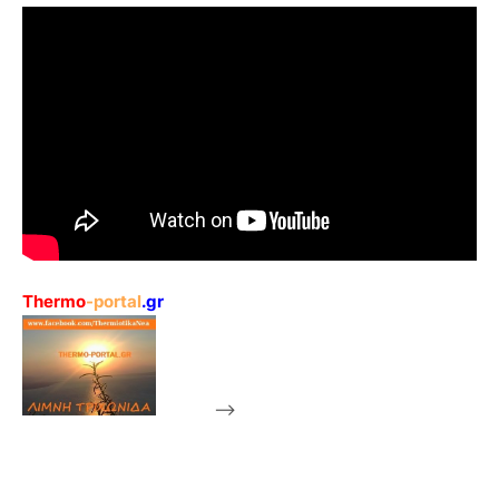
Thermo
-portal
.gr
-->