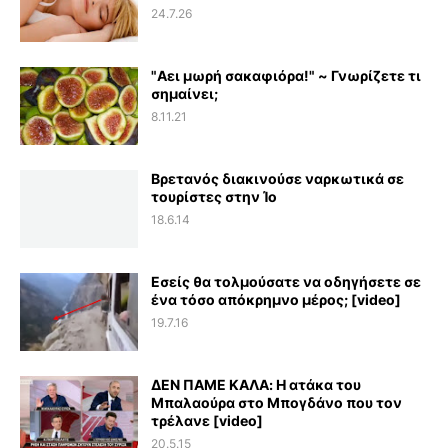
24.7.26
"Αει μωρή σακαφιόρα!" ~ Γνωρίζετε τι
σημαίνει;
8.11.21
Βρετανός διακινούσε ναρκωτικά σε
τουρίστες στην Ίο
18.6.14
Εσείς θα τολμούσατε να οδηγήσετε σε
ένα τόσο απόκρημνο μέρος; [video]
19.7.16
ΔΕΝ ΠΑΜΕ ΚΑΛΑ: Η ατάκα του
Μπαλαούρα στο Μπογδάνο που τον
τρέλανε [video]
20.5.15