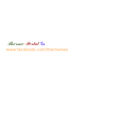
𝒯𝒽𝑒𝓇𝓂𝑜
-
𝒫𝑜𝓇𝓉𝒶𝓁
.
𝒢𝓇
www.facebook.com/thermonea