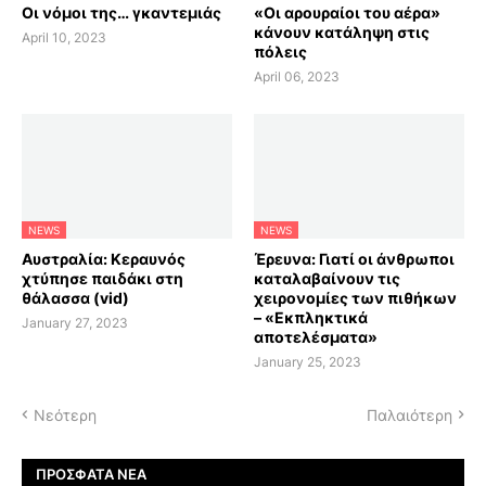
Οι νόμοι της… γκαντεμιάς
«Οι αρουραίοι του αέρα»
κάνουν κατάληψη στις
April 10, 2023
πόλεις
April 06, 2023
NEWS
NEWS
Αυστραλία: Κεραυνός
Έρευνα: Γιατί οι άνθρωποι
χτύπησε παιδάκι στη
καταλαβαίνουν τις
θάλασσα (vid)
χειρονομίες των πιθήκων
– «Εκπληκτικά
January 27, 2023
αποτελέσματα»
January 25, 2023
Νεότερη
Παλαιότερη
ΠΡΌΣΦΑΤΑ ΝΈΑ