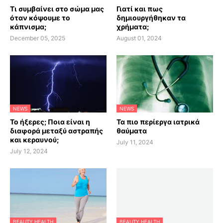
Τι συμβαίνει στο σώμα μας
Γιατί και πως
όταν κόψουμε το
δημιουργήθηκαν τα
κάπνισμα;
χρήματα;
December 05, 2025
August 01, 2024
NEWS
NEWS
Το ήξερες; Ποια είναι η
Τα πιο περίεργα ιατρικά
διαφορά μεταξύ αστραπής
θαύματα
και κεραυνού;
July 11, 2024
July 12, 2024
BEAUTY HEALTH
BEAUTY HEALTH