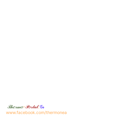
𝒯𝒽𝑒𝓇𝓂𝑜
-
𝒫𝑜𝓇𝓉𝒶𝓁
.
𝒢𝓇
www.facebook.com/thermonea