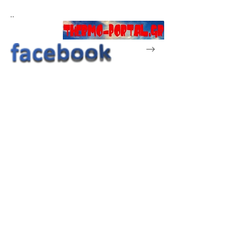
..
-->