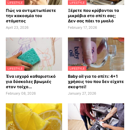
LIFESTYLE
LIFESTYLE
Πώς να αντιμετωπίσετε
Ξέρετε που κρύβονται τα
την κακοσμία του
μικρόβια στο σπίτι σας;
στόματος
Δεν σας πάει το μυαλό
April 23, 2026
February 17, 2026
LIFESTYLE
LIFESTYLE
Ένα ισχυρό καθαριστικό
Baby oil για το σπίτι: 4+1
για δύσκολες βρωμιές
χρήσεις του που δεν είχατε
στον τοίχο...
σκεφτεί!
February 08, 2026
January 27, 2026