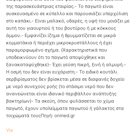
της παρασκευάστριας εταιρίας.- Το παγωτό είναι
συσκευασμένο σε κύπελλο και παρουσιάζει υπερχύλιση
στο καπάκι.- Είναι μαλακό, υδαρές, η υφή του μοιάζει με
αυτή του γιαουρτιού ή του βουτύρου ή με κόκκους
άμμου.- Εμφανίζει ίζημα ή θρυμματίζεται σε μικρά
κομματάκια ή περιέχει μικροκρυστάλλους ή έχει
παραμορφωμένο σχήμα. (Χαρακτηριστικά που
υποδεικνύουν ότι το παγωτό αποψύχθηκε και
ξανακαταψύχθηκε)- Έχει γεύση πικρή, ξινή ή αλμυρή.-
Η οσμή του δεν είναι ευχάριστη.- Το ειδικό κουτάλι
σερβιρίσματος δεν βρίσκεται μέσα σε διαφανές δοχείο
με νερό συνεχούς ροής (το στάσιμο νερό που δεν
ανανεώνεται είναι ιδανικό περιβάλλον ανάπτυξης
βακτηρίων)- Τα σκεύη, όπου φυλάσσεται το χύμα
παγωτό, έχουν υπολείμματα παγωτού ή γάλακτος στα
τοιχώματά τουςΠηγή: onmed.gr
Via