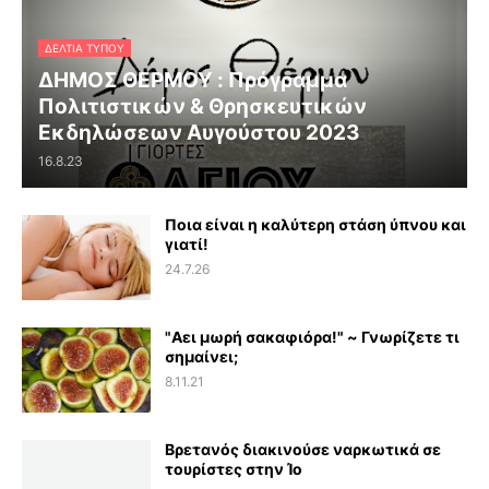
ΔΕΛΤΊΑ ΤΎΠΟΥ
ΔΗΜΟΣ ΘΕΡΜΟΥ : Πρόγραμμα
Πολιτιστικών & Θρησκευτικών
Εκδηλώσεων Αυγούστου 2023
16.8.23
Ποια είναι η καλύτερη στάση ύπνου και
γιατί!
24.7.26
"Αει μωρή σακαφιόρα!" ~ Γνωρίζετε τι
σημαίνει;
8.11.21
Βρετανός διακινούσε ναρκωτικά σε
τουρίστες στην Ίο