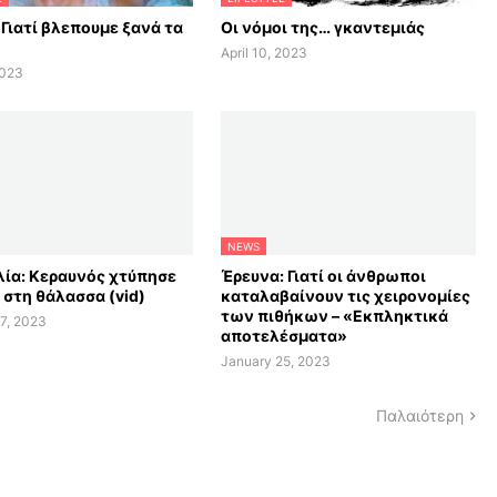
 Γιατί βλεπουμε ξανά τα
Οι νόμοι της… γκαντεμιάς
April 10, 2023
2023
NEWS
ία: Κεραυνός χτύπησε
Έρευνα: Γιατί οι άνθρωποι
 στη θάλασσα (vid)
καταλαβαίνουν τις χειρονομίες
των πιθήκων – «Εκπληκτικά
7, 2023
αποτελέσματα»
January 25, 2023
Παλαιότερη