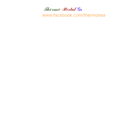
𝒯𝒽𝑒𝓇𝓂𝑜
-
𝒫𝑜𝓇𝓉𝒶𝓁
.
𝒢𝓇
www.facebook.com/thermonea