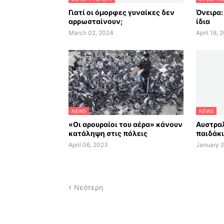
Γιατί οι όμορφες γυναίκες δεν
Όνειρα:
αρρωσταίνουν;
ίδια
March 02, 2024
April 18, 
NEWS
NEWS
«Οι αρουραίοι του αέρα» κάνουν
Αυστραλ
κατάληψη στις πόλεις
παιδάκι
April 06, 2023
January 2
Νεότερη