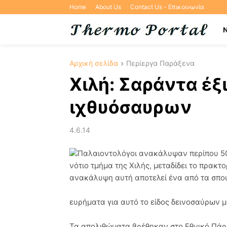
Home
About Us
Contact Us - Επικοινωνία
Αρχική σελίδα
Περίεργα Παράξενα
Χιλή: Σαράντα έ
ιχθυόσαυρων
4.6.14
Παλαιοντολόγοι ανακάλυψαν περίπου 5
νότιο τμήμα της Χιλής, μεταδίδει το πρακ
ανακάλυψη αυτή αποτελεί ένα από τα σπ
ευρήματα για αυτό το είδος δεινοσαύρων μ
Τα απολιθώματα βρέθηκαν στο Εθνικό Πάρκο