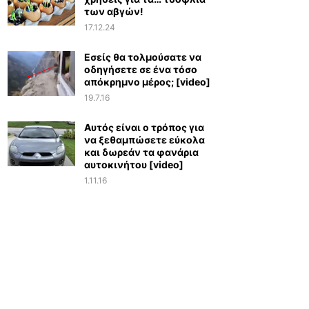
των αβγών!
17.12.24
Εσείς θα τολμούσατε να
οδηγήσετε σε ένα τόσο
απόκρημνο μέρος; [video]
19.7.16
Αυτός είναι ο τρόπος για
να ξεθαμπώσετε εύκολα
και δωρεάν τα φανάρια
αυτοκινήτου [video]
1.11.16