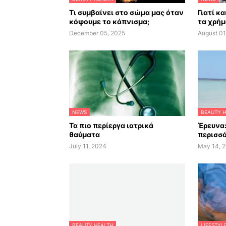
Τι συμβαίνει στο σώμα μας όταν
Γιατί κ
κόψουμε το κάπνισμα;
τα χρήμ
December 05, 2025
August 01
NEWS
BEAUTY H
Τα πιο περίεργα ιατρικά
Έρευνα:
θαύματα
περισσό
July 11, 2024
May 14, 
BEAUTY HEALTH
LIFESTYL