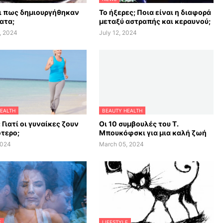
αι πως δημιουργήθηκαν
Το ήξερες; Ποια είναι η διαφορά
ατα;
μεταξύ αστραπής και κεραυνού;
, 2024
July 12, 2024
EALTH
BEAUTY HEALTH
 Γιατί οι γυναίκες ζουν
Οι 10 συμβουλές του Τ.
τερο;
Μπουκόφσκι για μια καλή ζωή
2024
March 05, 2024
E
LIFESTYLE