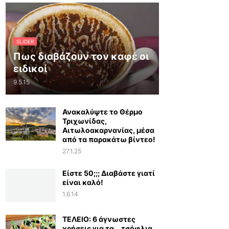
SLIDER
Πως διαβάζουν τον καφέ οι
ειδικοί
9.5.15
Ανακαλύψτε το Θέρμο
Τριχωνίδας,
Αιτωλοακαρνανίας, μέσα
από τα παρακάτω βίντεο!
27.1.25
Είστε 50;;; Διαβάστε γιατί
είναι καλό!
1.6.14
ΤΕΛΕΙΟ: 6 άγνωστες
χρήσεις για τα… τσόφλια