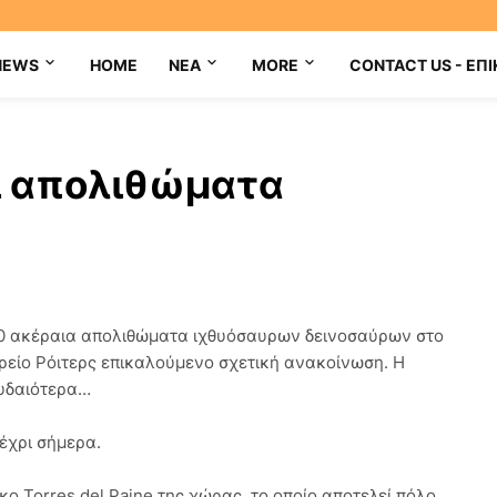
NEWS
HOME
NEA
MORE
CONTACT US - ΕΠΙ
ξι απολιθώματα
0 ακέραια απολιθώματα ιχθυόσαυρων δεινοσαύρων στο
τορείο Ρόιτερς επικαλούμενο σχετική ανακοίνωση. Η
ουδαιότερα…
έχρι σήμερα.
 Torres del Paine της χώρας, το οποίο αποτελεί πόλο