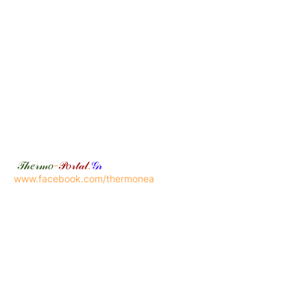
𝒯𝒽𝑒𝓇𝓂𝑜
-
𝒫𝑜𝓇𝓉𝒶𝓁
.
𝒢𝓇
www.facebook.com/thermonea