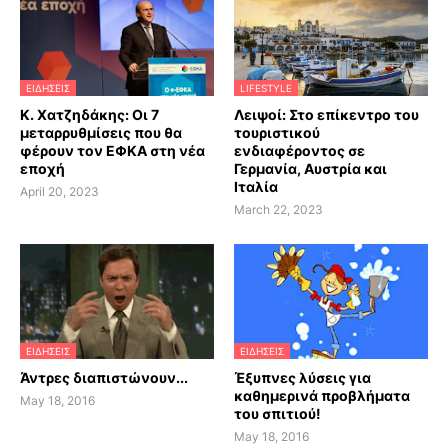
ΕΙΔΗΣΕΙΣ
LIFESTYLE
Κ. Χατζηδάκης: Οι 7
Λειψοί: Στο επίκεντρο του
μεταρρυθμίσεις που θα
τουριστικού
φέρουν τον ΕΦΚΑ στη νέα
ενδιαφέροντος σε
εποχή
Γερμανία, Αυστρία και
Ιταλία
April 20, 2023
March 22, 2023
ΕΙΔΗΣΕΙΣ
ΕΙΔΗΣΕΙΣ
Άντρες διαπιστώνουν...
Έξυπνες λύσεις για
καθημερινά προβλήματα
May 18, 2016
του σπιτιού!
May 18, 2016