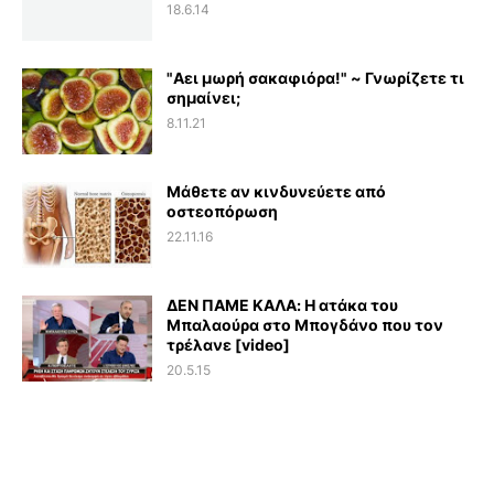
18.6.14
"Αει μωρή σακαφιόρα!" ~ Γνωρίζετε τι
σημαίνει;
8.11.21
Μάθετε αν κινδυνεύετε από
οστεοπόρωση
22.11.16
ΔΕΝ ΠΑΜΕ ΚΑΛΑ: Η ατάκα του
Μπαλαούρα στο Μπογδάνο που τον
τρέλανε [video]
20.5.15