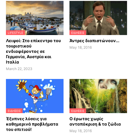
LIFESTYLE
ΕΙΔΗΣΕΙΣ
Λειψοί: Στο επίκεντρο του
Άντρες διαπιστώνουν...
τουριστικού
May 18, 2016
ενδιαφέροντος σε
Γερμανία, Αυστρία και
Ιταλία
March 22, 2023
ΕΙΔΗΣΕΙΣ
ΕΙΔΗΣΕΙΣ
Έξυπνες λύσεις για
Ο έρωτας χωρίς
καθημερινά προβλήματα
ανταπόκριση & τα ζώδια
του σπιτιού!
May 18, 2016