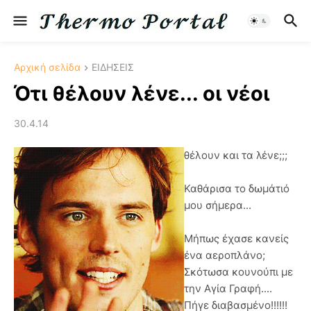
Αρχική σελίδα
ΕΙΔΗΣΕΙΣ
Ότι θέλουν λένε... οι νέοι
30.4.14
θέλουν και τα λένε;;;
Καθάρισα το δωμάτιό
μου σήμερα...
Μήπως έχασε κανείς
ένα αεροπλάνο;
Σκότωσα κουνούπι με
την Αγία Γραφή....
Πήγε διαβασμένο!!!!!!