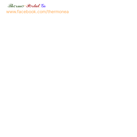
𝒯𝒽𝑒𝓇𝓂𝑜
-
𝒫𝑜𝓇𝓉𝒶𝓁
.
𝒢𝓇
www.facebook.com/thermonea