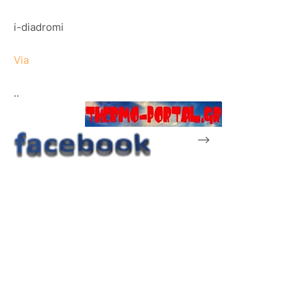
i-diadromi
Via
..
-->