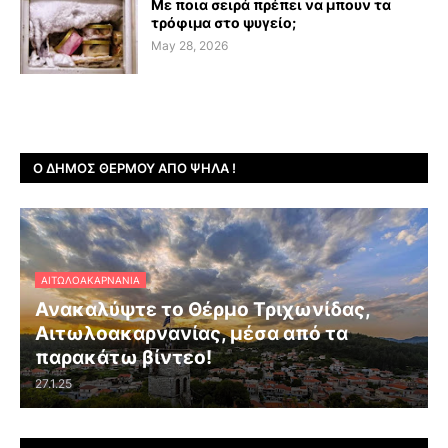
Με ποια σειρά πρέπει να μπουν τα
τρόφιμα στο ψυγείο;
May 28, 2026
Ο ΔΉΜΟΣ ΘΈΡΜΟΥ ΑΠΌ ΨΗΛΆ !
ΑΙΤΩΛΟΑΚΑΡΝΑΝΊΑ
Ανακαλύψτε το Θέρμο Τριχωνίδας,
Αιτωλοακαρνανίας, μέσα από τα
παρακάτω βίντεο!
27.1.25