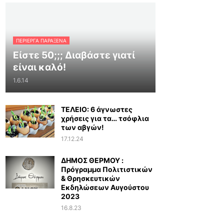
ΠΕΡΊΕΡΓΑ ΠΑΡΆΞΕΝΑ
Είστε 50;;; Διαβάστε γιατί
είναι καλό!
1.6.14
ΤΕΛΕΙΟ: 6 άγνωστες
χρήσεις για τα… τσόφλια
των αβγών!
17.12.24
ΔΗΜΟΣ ΘΕΡΜΟΥ :
Πρόγραμμα Πολιτιστικών
& Θρησκευτικών
Εκδηλώσεων Αυγούστου
2023
16.8.23