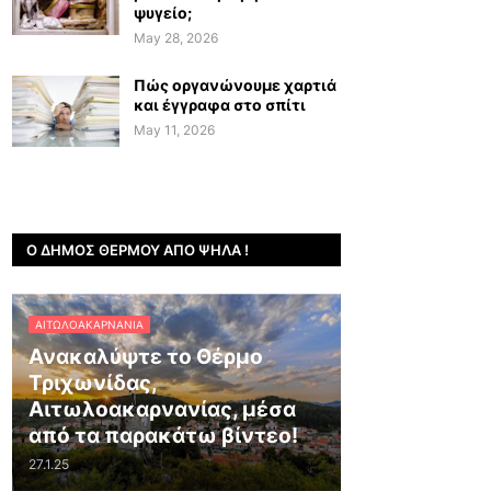
ψυγείο;
May 28, 2026
Πώς οργανώνουμε χαρτιά
και έγγραφα στο σπίτι
May 11, 2026
Ο ΔΉΜΟΣ ΘΈΡΜΟΥ ΑΠΌ ΨΗΛΆ !
ΑΙΤΩΛΟΑΚΑΡΝΑΝΊΑ
Ανακαλύψτε το Θέρμο
Τριχωνίδας,
Αιτωλοακαρνανίας, μέσα
από τα παρακάτω βίντεο!
27.1.25