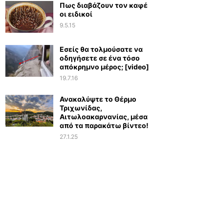
Πως διαβάζουν τον καφέ
οι ειδικοί
9.5.15
Εσείς θα τολμούσατε να
οδηγήσετε σε ένα τόσο
απόκρημνο μέρος; [video]
19.7.16
Ανακαλύψτε το Θέρμο
Τριχωνίδας,
Αιτωλοακαρνανίας, μέσα
από τα παρακάτω βίντεο!
27.1.25