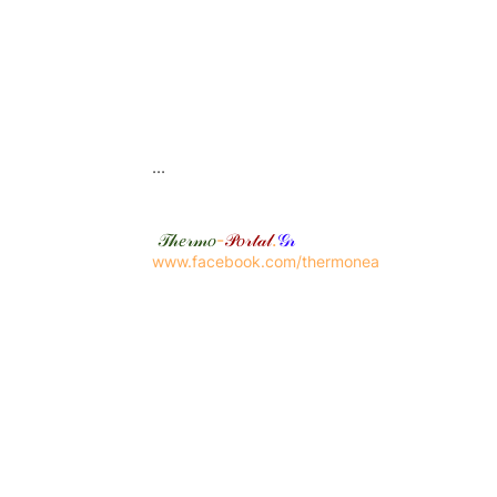
...
𝒯𝒽𝑒𝓇𝓂𝑜
-
𝒫𝑜𝓇𝓉𝒶𝓁
.
𝒢𝓇
www.facebook.com/thermonea