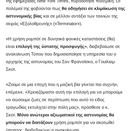
της εφημερίδας New York Times, πυροδότησε πολεμική. Οι
πολέμιοί της φοβούνται πως
θα οδηγήσει σε κλιμάκωση της
αστυνομικής βίας
και σε μέλλον αντάξιο των ταινιών της
σειράς «Εξολοθρευτής» («Terminator»).
«Η χρήση ρομπότ σε δυνητικά φονικές καταστάσεις (θα)
είναι
επιλογή της ύστατης προσφυγής»
, διαβεβαίωσε σε
ανακοίνωση Τύπου που δημοσιοποίησε η υπηρεσία του ο
αρχηγός της αστυνομίας του Σαν Φρανσίσκο, ο Γουίλιαμ
Σκοτ.
«Ζούμε σε μια εποχή που η μαζική βία γίνεται πιο συχνή»,
επέμεινε. «Χρειαζόμαστε αυτή την επιλογή για να μπορούμε
να σώσουμε ζωές σε περίπτωση που αυτό το είδος
τραγωδίας εκτυλιχτεί στην πόλη μας», πρόσθεσε ο κ.
Σκοτ.
Μόνο ανώτεροι αξιωματικοί της αστυνομίας θα
μπορούν να διατάξουν
χρήση ρομπότ για να σκοτωθεί
ύποπτος, διαβεβαιώνει η ανακοίνωση.