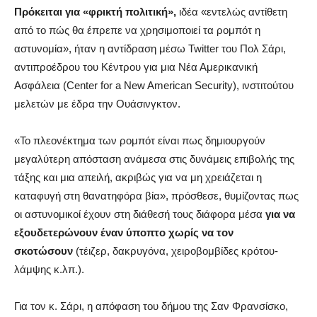
Πρόκειται για «φρικτή πολιτική»,
ιδέα «εντελώς αντίθετη
από το πώς θα έπρεπε να χρησιμοποιεί τα ρομπότ η
αστυνομία», ήταν η αντίδραση μέσω Twitter του Πολ Σάρι,
αντιπροέδρου του Κέντρου για μια Νέα Αμερικανική
Ασφάλεια (Center for a New American Security), ινστιτούτου
μελετών με έδρα την Ουάσινγκτον.
«Το πλεονέκτημα των ρομπότ είναι πως δημιουργούν
μεγαλύτερη απόσταση ανάμεσα στις δυνάμεις επιβολής της
τάξης και μια απειλή, ακριβώς για να μη χρειάζεται η
καταφυγή στη θανατηφόρα βία», πρόσθεσε, θυμίζοντας πως
οι αστυνομικοί έχουν στη διάθεσή τους διάφορα μέσα
για να
εξουδετερώνουν έναν ύποπτο χωρίς να τον
σκοτώσουν
(τέιζερ, δακρυγόνα, χειροβομβίδες κρότου-
λάμψης κ.λπ.).
Για τον κ. Σάρι, η απόφαση του δήμου της Σαν Φρανσίσκο,