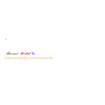
...
𝒯𝒽𝑒𝓇𝓂𝑜
-
𝒫𝑜𝓇𝓉𝒶𝓁
.
𝒢𝓇
www.facebook.com/thermonea