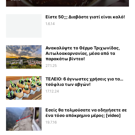
Είστε 50;;; Διαβάστε γιατί είναι καλό!
1.6.14
Ανακαλύψτε το Θέρμο Τριχωνίδας,
Αιτωλοακαρνανίας, μέσα από τα
παρακάτω βίντεο!
27.1.25
ΤΕΛΕΙΟ: 6 άγνωστες χρήσεις για τα…
τσόφλια των αβγών!
17.12.24
Εσείς θα τολμούσατε να οδηγήσετε σε
ένα τόσο απόκρημνο μέρος; [video]
19.7.16