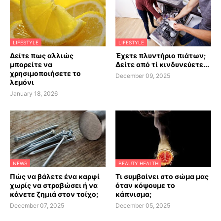
LIFESTYLE
LIFESTYLE
Δείτε πως αλλιώς
Έχετε πλυντήριο πιάτων;
μπορείτε να
Δείτε από τί κινδυνεύετε...
χρησιμοποιήσετε το
December 09, 2025
λεμόνι
January 18, 2026
NEWS
BEAUTY HEALTH
Πώς να βάλετε ένα καρφί
Τι συμβαίνει στο σώμα μας
χωρίς να στραβώσει ή να
όταν κόψουμε το
κάνετε ζημιά στον τοίχο;
κάπνισμα;
December 07, 2025
December 05, 2025