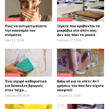
LIFESTYLE
LIFESTYLE
Πώς να αντιμετωπίσετε
Ξέρετε που κρύβονται τα
την κακοσμία του
μικρόβια στο σπίτι σας;
στόματος
Δεν σας πάει το μυαλό
April 23, 2026
February 17, 2026
LIFESTYLE
LIFESTYLE
Ένα ισχυρό καθαριστικό
Baby oil για το σπίτι: 4+1
για δύσκολες βρωμιές
χρήσεις του που δεν είχατε
στον τοίχο...
σκεφτεί!
February 08, 2026
January 27, 2026