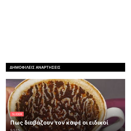
ΔΗΜΟΦΙΛΕΊΣ ΑΝΑΡΤΉΣΕΙΣ
SLIDER
Πως διαβάζουν τον καφέ οι ειδικοί
9.5.15