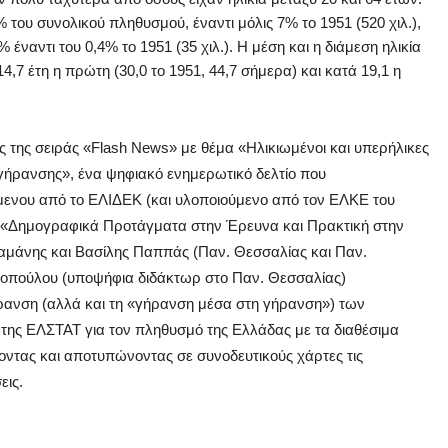
 του συνολικού πληθυσμού, έναντι μόλις 7% το 1951 (520 χιλ.),
% έναντι του 0,4% το 1951 (35 χιλ.). Η μέση και η διάμεση ηλικία
7 έτη η πρώτη (30,0 το 1951, 44,7 σήμερα) και κατά 19,1 η
 της σειράς «Flash News» με θέμα «Ηλικιωμένοι και υπερήλικες
 γήρανσης», ένα ψηφιακό ενημερωτικό δελτίο που
μενου από το ΕΛΙΔΕΚ (και υλοποιούμενο από τον ΕΛΚΕ του
 «Δημογραφικά Προτάγματα στην Έρευνα και Πρακτική στην
αμάνης και Βασίλης Παππάς (Παν. Θεσσαλίας και Παν.
τοπούλου (υποψήφια διδάκτωρ στο Παν. Θεσσαλίας)
ήρανση (αλλά και τη «γήρανση μέσα στη γήρανση») των
ς της ΕΛΣΤΑΤ για τον πληθυσμό της Ελλάδας με τα διαθέσιμα
νύοντας και αποτυπώνοντας σε συνοδευτικούς χάρτες τις
εις.