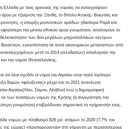
κή Ελλάδα με τους ορεινούς της νομούς να καταγράφουν
ρου με εξαίρεση την Ξάνθη, το δίπολο Αττικής- Βοιωτίας και
ρευνητές, η ύπαρξη μειονοτικών ομάδων (ιδιαίτερα Ρομά και
ψηλότερη του μέσου εθνικού όρου γονιμότητα, αιτιολογούν το
«θελκτικότητα» των δύο μεγάλων μητροπολιτικών κέντρων
δεκαετιών, εγκατάσταση σε αυτά οικονομικών μεταναστών από
ι νεοεισερχομένων μετά το 2014 αλλοδαπών) αιτιολογούν την
ς και του νομού Θεσσαλονίκης.
ι ότι όλοι σχεδόν οι νομοί του Αιγαίου είναι πολύ λιγότερο
αρξη δομών «φιλοξενίας» μέχρι και το 2021 ανανέωσε
ου Αιγαίου(Χίου, Σάμου, Λέσβου) ενώ η δημογραφική
ών εκ των τεσσάρων νομών της Κρήτης (η συγκράτηση του
ότερη γονιμότητα) επιβράδυναν σημαντικά τη «γήρανσή» τους.
εκάδα νομών με πληθυσμό 828 χιλ. ατόμων το 2020 (7,7% του
ας της χώρας) «προπορεύονται» στη γήρανση με περισσότερους