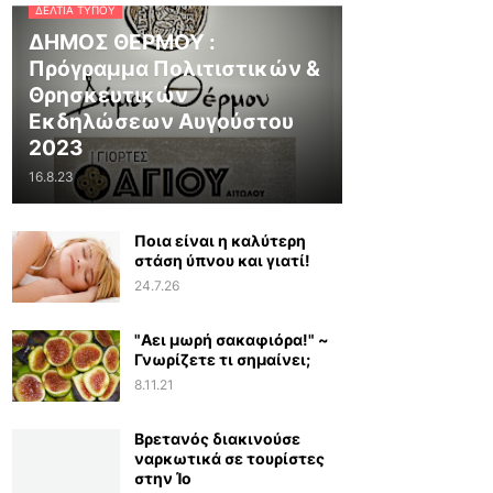
ΔΕΛΤΊΑ ΤΎΠΟΥ
ΔΗΜΟΣ ΘΕΡΜΟΥ :
Πρόγραμμα Πολιτιστικών &
Θρησκευτικών
Εκδηλώσεων Αυγούστου
2023
16.8.23
Ποια είναι η καλύτερη
στάση ύπνου και γιατί!
24.7.26
"Αει μωρή σακαφιόρα!" ~
Γνωρίζετε τι σημαίνει;
8.11.21
Βρετανός διακινούσε
ναρκωτικά σε τουρίστες
στην Ίο