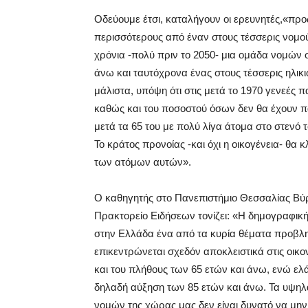
Οδεύουμε έτσι, καταλήγουν οι ερευνητές,«πρ
περισσότερους από έναν στους τέσσερις νομού
χρόνια -πολύ πριν το 2050- μια ομάδα νομών σ
άνω και ταυτόχρονα ένας στους τέσσερις ηλικι
μάλιστα, υπόψη ότι στις μετά το 1970 γενεές 
καθώς και του ποσοστού όσων δεν θα έχουν π
μετά τα 65 του με πολύ λίγα άτομα στο στενό 
Το κράτος προνοίας -και όχι η οικογένεια- θα
των ατόμων αυτών».
Ο καθηγητής στο Πανεπιστήμιο Θεσσαλίας Βύ
Πρακτορείο Ειδήσεων τονίζει: «Η δημογραφική 
στην Ελλάδα ένα από τα κυρία θέματα προβλη
επικεντρώνεται σχεδόν αποκλειστικά στις οικο
και του πλήθους των 65 ετών και άνω, ενώ ελ
δηλαδή αύξηση των 85 ετών και άνω. Τα υψηλ
νομών της χώρας μας δεν είναι δυνατό να μην