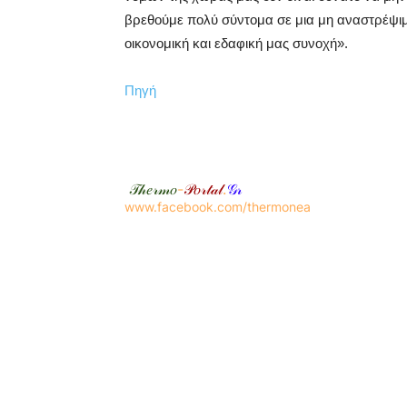
βρεθούμε πολύ σύντομα σε μια μη αναστρέψι
οικονομική και εδαφική μας συνοχή».
Πηγή
𝒯𝒽𝑒𝓇𝓂𝑜
-
𝒫𝑜𝓇𝓉𝒶𝓁
.
𝒢𝓇
www.facebook.com/thermonea