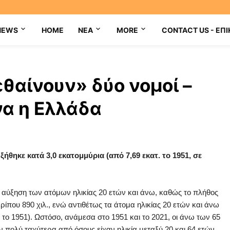
NEWS
HOME
NEA
MORE
CONTACT US - ΕΠΙ
εθαίνουν» δύο νομοί –
να η Ελλάδα
θηκε κατά 3,0 εκατομμύρια (από 7,69 εκατ. το 1951, σε
 αύξηση των ατόμων ηλικίας 20 ετών και άνω, καθώς το πλήθος
ρίπου 890 χιλ., ενώ αντιθέτως τα άτομα ηλικίας 20 ετών και άνω
το 1951). Ωστόσο, ανάμεσα στο 1951 και το 2021, οι άνω των 65
 πολύ ταχύτερα από όσους είχαν ηλικία μεταξύ 20 και 64 ετών.