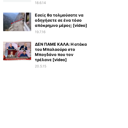
18.6.14
Εσείς θα τολμούσατε να
οδηγήσετε σε ένα τόσο
απόκρημνο μέρος; [video]
19.7.16
ΔΕΝ ΠΑΜΕ ΚΑΛΑ: Η ατάκα
του Μπαλαούρα στο
Μπογδάνο που τον
τρέλανε [video]
20.5.15