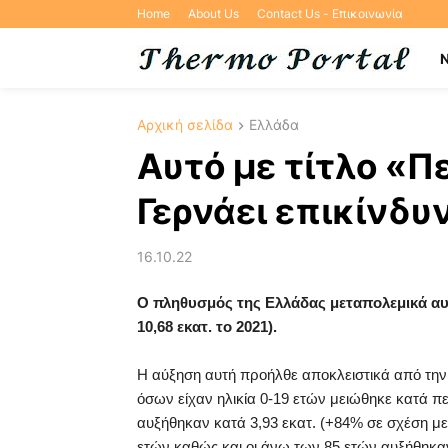
Home
About Us
Contact Us - Επικοινωνία
Αρχική σελίδα
Ελλάδα
Αυτό με τίτλο «Π
Γερνάει επικίνδυ
16.10.22
Ο πληθυσμός της Ελλάδας μεταπολεμικά αυξή
10,68 εκατ. το 2021).
Η αύξηση αυτή προήλθε αποκλειστικά από την
όσων είχαν ηλικία 0-19 ετών μειώθηκε κατά πε
αυξήθηκαν κατά 3,93 εκατ. (+84% σε σχέση με 
ετών καθώς και οι άνω των 85 ετών αυξήθηκαν