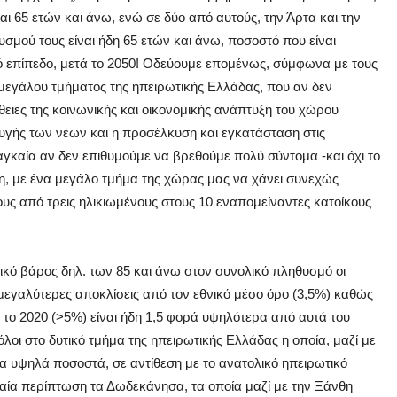
αι 65 ετών και άνω, ενώ σε δύο από αυτούς, την Άρτα και την
υσμού τους είναι ήδη 65 ετών και άνω, ποσοστό που είναι
ό επίπεδο, μετά το 2050! Οδεύουμε επομένως, σύμφωνα με τους
μεγάλου τμήματος της ηπειρωτικής Ελλάδας, που αν δεν
θειες της κοινωνικής και οικονομικής ανάπτυξη του χώρου
υγής των νέων και η προσέλκυση και εγκατάσταση στις
αγκαία αν δεν επιθυμούμε να βρεθούμε πολύ σύντομα -και όχι το
η, με ένα μεγάλο τμήμα της χώρας μας να χάνει συνεχώς
υς από τρεις ηλικιωμένους στους 10 εναπομείναντες κατοίκους
δικό βάρος δηλ. των 85 και άνω στον συνολικό πληθυσμό οι
μεγαλύτερες αποκλίσεις από τον εθνικό μέσο όρο (3,5%) καθώς
το 2020 (>5%) είναι ήδη 1,5 φορά υψηλότερα από αυτά του
όλοι στο δυτικό τμήμα της ηπειρωτικής Ελλάδας η οποία, μαζί με
α υψηλά ποσοστά, σε αντίθεση με το ανατολικό ηπειρωτικό
ραία περίπτωση τα Δωδεκάνησα, τα οποία μαζί με την Ξάνθη