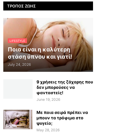
ΤΡΌΠΟΣ ΖΩΉΣ
LIFESTYLE
Ποια είναι η καλύτερη
στάση ύπνου και γιατί!
July 24, 2026
9 χρήσεις της ζάχαρης που
δεν μπορούσες να
φανταστείς!
June 19, 2026
Με ποια σειρά πρέπει να
μπουν τα τρόφιμα στο
ψυγείο;
May 28, 2026