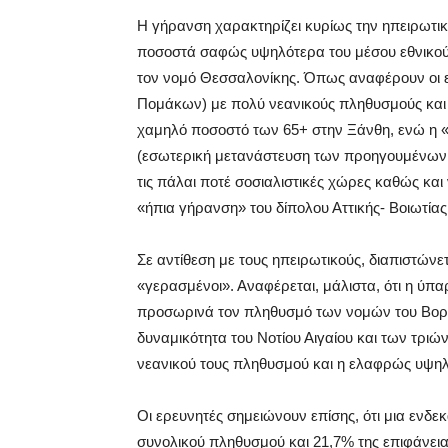
Η γήρανση χαρακτηρίζει κυρίως την ηπειρωτι
ποσοστά σαφώς υψηλότερα του μέσου εθνικού ό
τον νομό Θεσσαλονίκης. Όπως αναφέρουν οι ε
Πομάκων) με πολύ νεανικούς πληθυσμούς και υ
χαμηλό ποσοστό των 65+ στην Ξάνθη, ενώ η 
(εσωτερική μετανάστευση των προηγουμένων 
τις πάλαι ποτέ σοσιαλιστικές χώρες καθώς κα
«ήπια γήρανση» του δίπολου Αττικής- Βοιωτία
Σε αντίθεση με τους ηπειρωτικούς, διαπιστώνετα
«γερασμένοι». Αναφέρεται, μάλιστα, ότι η ύπ
προσωρινά τον πληθυσμό των νομών του Βορεί
δυναμικότητα του Νοτίου Αιγαίου και των τρι
νεανικού τους πληθυσμού και η ελαφρώς υψηλ
Οι ερευνητές σημειώνουν επίσης, ότι μια ενδ
συνολικού πληθυσμού και 21,7% της επιφάνει