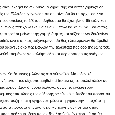
ος έναν εκρηκτικό συνδυασμό γήρανσης και «υπεργηρίας» σε
ς της Ελλάδας, γεγονός που σημαίνει ότι θα υπάρχει σε λίγα
τους οποίους το 1/3 του πληθυσμού θα έχει ηλικία 65 ετών και
ωμένους που ζουν εκεί θα είναι 85 ετών και άνω. Λαμβάνοντας,
παρατηρείται μείωση της γαμηλιότητας και αύξηση των διαζυγίων
αιδιά, ένα διαρκώς αυξανόμενο πλήθος ηλικιωμένων θα βρεθεί
του οικογενειακό περιβάλλον την τελευταία περίοδο της ζωής του.
 κληθεί επομένως να καλύψει όλο και περισσότερο τις ανάγκες
ρων Κοτζαμάνης μιλώντας στο Αθηναϊκό- Μακεδονικό
γήρανση που είχε υποτιμηθεί επί δεκαετίες, αποτελεί πλέον και
ματισμού. Στον δημόσιο διάλογο, όμως, το ενδιαφέρον
νομικές επιπτώσεις της αύξησης σε εθνικό επίπεδο του ποσοστού
άχιστα συζητείται η «γήρανση μέσα στη γήρανση»- η ταχύτατη
ά αυτά ποσοστά γήρανσης και «υπεργηρίας» σε μια σειρά
 μας προβληματίζουν και αν δεν ληφθούν έγκαιρα μέτρα θα