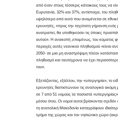
από έναν στους τέσσερις κάτοικους τους να είν
Ευρυτανία, 32% και 37%, αντίστοιχα, του πληθ
υψηλότερο από αυτό που αναμένεται σε εθνικ
ερευνητές, «προς την ταχύτατη γήρανση ενός 
ανατραπεί, θα υποθηκεύσει τις όποιες προσπά
αυτού». Η ανακοπή ,επομένως, του κύματος φ
περιοχές αυτές νεανικού πληθυσμού «είναι αν
2050- σε μια μη αναστρέψιμη πλέον κατάστασ
πληθυσμό και ταυτόχρονα να έχει περισσότερο
του».
Εξετάζοντας, εξάλλου, την «υπεργηρία», το ει
ερευνητές διαπιστώνουν τις αναλογικά ακόμη 
σε 7 από 51 νομούς τα ποσοστά «υπεργηρίας» 
μέσου ότου. Οι νομοί αυτοί βρίσκονται σχεδόν 
τη ανατολική Μακεδονία καταγράφουν ιδιαίτερ
τμήμα της χώρας και τον νησιώτικο χώρο (ακ