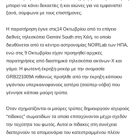
μπορεί να κάνει δεκαετίες ή και αιώνες για να εμφανιστεί
ξανά, σύμφωνα με τους επιστήμονες.
Η παρατήρηση έγινε στις14 Οκτωβρίου από το επίγειο
διεθνές τηλεσκόπιο Gemini South στη Χιλή, το οποίο
διευθύνεται από το κέντρο αστρονομίας NOIRLab των ΗΠΑ,
ενώ στις 9 Οκτωβρίου είχαν προηγηθεί αρχικές
παρατηρήσεις από διαστημικά τηλεσκόπια ακτίνων-Χ και
γάμα. H φωτεινή έκρηξη-ρεκόρ με την ονομασία
GRB221009A πιθανώς προήλθε από την έκρηξη κάποιου
γιγάντιου υπερκαινοφανούς αστέρα (σούπερ-νόβα) που
γέννησε κάποια μαύρη τρύπα.
Όταν σχηματίζονται οι μαύρες τρύπες δημιουργούν ισχυρούς
“πίδακες” σωματιδίων τα οποία επιταχύνονται μέχρι σχεδόν
την ταχύτητα του φωτός. Αυτοί οι πίδακες στη συνέχεια
διαπερνούν τα απομεινάρια του κατεστραμμένου πλέον