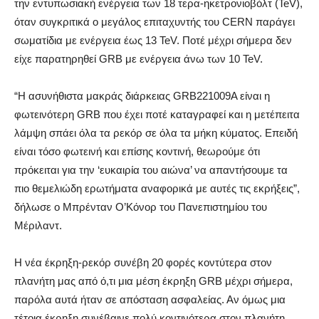
την εντυπωσιακή ενέργεια των 18 τερα-ηκετρονιοβόλτ (TeV),
όταν συγκριτικά ο μεγάλος επιταχυντής του CERN παράγει
σωματίδια με ενέργεια έως 13 TeV. Ποτέ μέχρι σήμερα δεν
είχε παρατηρηθεί GRB με ενέργεια άνω των 10 TeV.
“Η ασυνήθιστα μακράς διάρκειας GRB221009A είναι η
φωτεινότερη GRB που έχει ποτέ καταγραφεί και η μετέπειτα
λάμψη σπάει όλα τα ρεκόρ σε όλα τα μήκη κύματος. Επειδή
είναι τόσο φωτεινή και επίσης κοντινή, θεωρούμε ότι
πρόκειται για την ‘ευκαιρία του αιώνα’ να απαντήσουμε τα
πιο θεμελιώδη ερωτήματα αναφορικά με αυτές τις εκρήξεις”,
δήλωσε ο Μπρένταν Ο’Κόνορ του Πανεπιστημίου του
Μέριλαντ.
Η νέα έκρηξη-ρεκόρ συνέβη 20 φορές κοντύτερα στον
πλανήτη μας από ό,τι μια μέση έκρηξη GRB μέχρι σήμερα,
παρόλα αυτά ήταν σε απόσταση ασφαλείας. Αν όμως μια
τέτοια έκρηξη συνέβαινε πολύ κοντινότερα στον πλανήτη