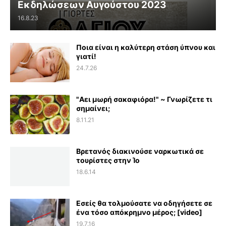
Εκδηλώσεων Αυγούστου 2023
16.8.23
Ποια είναι η καλύτερη στάση ύπνου και
γιατί!
24.7.26
"Αει μωρή σακαφιόρα!" ~ Γνωρίζετε τι
σημαίνει;
8.11.21
Βρετανός διακινούσε ναρκωτικά σε
τουρίστες στην Ίο
18.6.14
Εσείς θα τολμούσατε να οδηγήσετε σε
ένα τόσο απόκρημνο μέρος; [video]
19.7.16