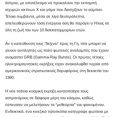
άστρου, με αποτέλεσμα να προκαλούν την εκπομπή
ισχυρών ακτίνων Χ και γάμα που διασχίζουν το σύμπαν.
Τέτοια συμβάντα, μέσα σε λίγα δευτερόλεπτα,
απελευθερώνουν τόση ενέργεια όση θα παράγει ο Ήλιος σε
όλη τη ζωή του των 10 δισεκατομμυρίων ετών.
Αν η κατεύθυνση τους “δείχνει” προς τη Γη, τότε μπορεί να
γίνουν αντιληπτές ως πολύ φωτεινές αναλαμπές που έχουν
ονομαστεί GRB (Gamma-Ray Bursts). Οι πρώτες τέτοιες
ηλεκτρομαγνητικές εκρήξεις είχαν ανακαλυφθεί τυχαία από
αμερικανικούς στρατιωτικούς δορυφόρους στη δεκαετία του
1960.
Η νέα τιτάνια κοσμική έκρηξη κινητοποίησε τους
αστρονόμους σε διάφορα μέρη του κόσμου, καθώς
έσπευσαν να μελετήσουν τα “μεθεόρτια” του φαινομένου.
Ενδεικτικά, ένα κινεζικό τηλεσκόπιο κατέγραψε φωτόνια με