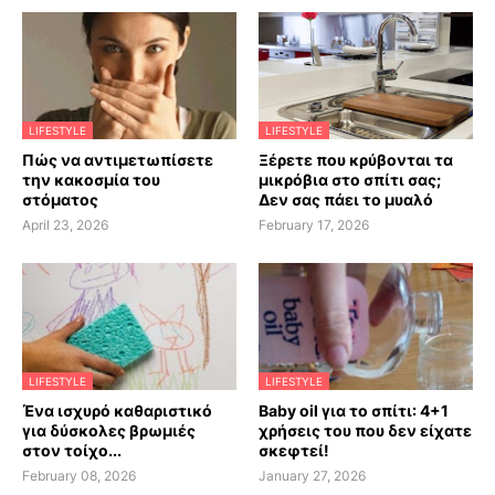
LIFESTYLE
LIFESTYLE
Πώς να αντιμετωπίσετε
Ξέρετε που κρύβονται τα
την κακοσμία του
μικρόβια στο σπίτι σας;
στόματος
Δεν σας πάει το μυαλό
April 23, 2026
February 17, 2026
LIFESTYLE
LIFESTYLE
Ένα ισχυρό καθαριστικό
Baby oil για το σπίτι: 4+1
για δύσκολες βρωμιές
χρήσεις του που δεν είχατε
στον τοίχο...
σκεφτεί!
February 08, 2026
January 27, 2026