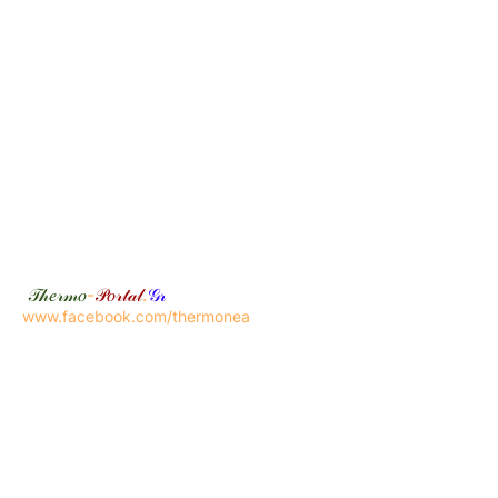
𝒯𝒽𝑒𝓇𝓂𝑜
-
𝒫𝑜𝓇𝓉𝒶𝓁
.
𝒢𝓇
www.facebook.com/thermonea