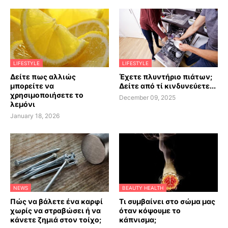
LIFESTYLE
LIFESTYLE
Δείτε πως αλλιώς
Έχετε πλυντήριο πιάτων;
μπορείτε να
Δείτε από τί κινδυνεύετε...
χρησιμοποιήσετε το
December 09, 2025
λεμόνι
January 18, 2026
NEWS
BEAUTY HEALTH
Πώς να βάλετε ένα καρφί
Τι συμβαίνει στο σώμα μας
χωρίς να στραβώσει ή να
όταν κόψουμε το
κάνετε ζημιά στον τοίχο;
κάπνισμα;