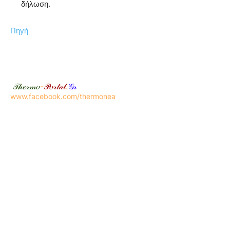
δήλωση.
Πηγή
𝒯𝒽𝑒𝓇𝓂𝑜
-
𝒫𝑜𝓇𝓉𝒶𝓁
.
𝒢𝓇
www.facebook.com/thermonea