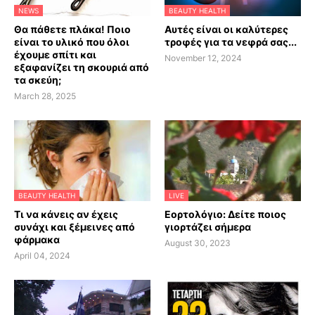
NEWS
BEAUTY HEALTH
Θα πάθετε πλάκα! Ποιο
Αυτές είναι οι καλύτερες
είναι το υλικό που όλοι
τροφές για τα νεφρά σας...
έχουμε σπίτι και
November 12, 2024
εξαφανίζει τη σκουριά από
τα σκεύη;
March 28, 2025
BEAUTY HEALTH
LIVE
Τι να κάνεις αν έχεις
Εορτολόγιο: Δείτε ποιος
συνάχι και ξέμεινες από
γιορτάζει σήμερα
φάρμακα
August 30, 2023
April 04, 2024