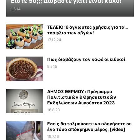
Είστε 50;;; Διαβάστε γιατί είναι καλό!
1.6.14
ΤΕΛΕΙΟ: 6 άγνωστες χρήσεις για τα…
τσόφλια των αβγών!
17.12.24
Πως διαβάζουν τον καφέ οι ειδικοί
9.5.15
ΔΗΜΟΣ ΘΕΡΜΟΥ : Πρόγραμμα
Πολιτιστικών & Θρησκευτικών
Εκδηλώσεων Αυγούστου 2023
16.8.23
Εσείς θα τολμούσατε να οδηγήσετε σε
ένα τόσο απόκρημνο μέρος; [video]
19.7.16