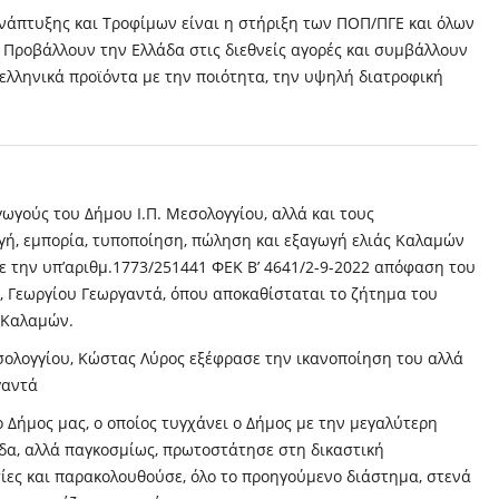
Ανάπτυξης και Τροφίμων είναι η στήριξη των ΠΟΠ/ΠΓΕ και όλων
Προβάλλουν την Ελλάδα στις διεθνείς αγορές και συμβάλλουν
 ελληνικά προϊόντα με την ποιότητα, την υψηλή διατροφική
ωγούς του Δήμου Ι.Π. Μεσολογγίου, αλλά και τους
γή, εμπορία, τυποποίηση, πώληση και εξαγωγή ελιάς Καλαμών
ε την υπ’αριθμ.1773/251441 ΦΕΚ Β’ 4641/2-9-2022 απόφαση του
, Γεωργίου Γεωργαντά, όπου αποκαθίσταται το ζήτημα του
 Καλαμών.
σολογγίου, Κώστας Λύρος εξέφρασε την ικανοποίηση του αλλά
γαντά
ο Δήμος μας, ο οποίος τυγχάνει ο Δήμος με την μεγαλύτερη
δα, αλλά παγκοσμίως, πρωτοστάτησε στη δικαστική
σίες και παρακολουθούσε, όλο το προηγούμενο διάστημα, στενά