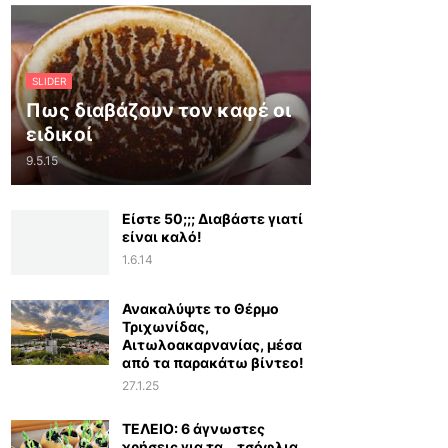
SLIDER
Πως διαβάζουν τον καφέ οι
ειδικοί
9.5.15
Είστε 50;;; Διαβάστε γιατί
είναι καλό!
1.6.14
Ανακαλύψτε το Θέρμο
Τριχωνίδας,
Αιτωλοακαρνανίας, μέσα
από τα παρακάτω βίντεο!
27.1.25
ΤΕΛΕΙΟ: 6 άγνωστες
χρήσεις για τα… τσόφλια