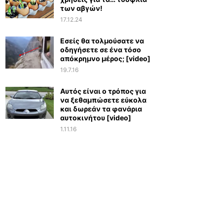
των αβγών!
17.12.24
Εσείς θα τολμούσατε να
οδηγήσετε σε ένα τόσο
απόκρημνο μέρος; [video]
19.7.16
Αυτός είναι ο τρόπος για
να ξεθαμπώσετε εύκολα
και δωρεάν τα φανάρια
αυτοκινήτου [video]
1.11.16