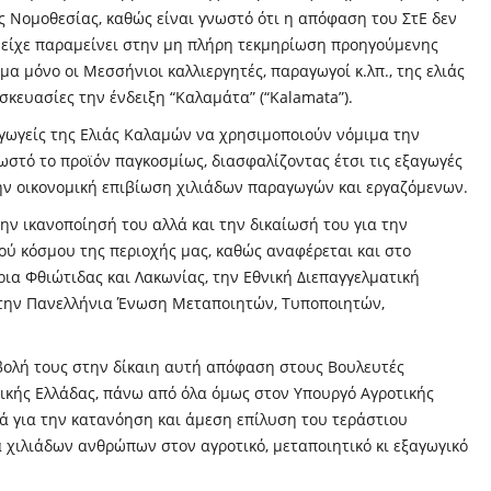
ς Νομοθεσίας, καθώς είναι γνωστό ότι η απόφαση του ΣτΕ δεν
ά είχε παραμείνει στην μη πλήρη τεκμηρίωση προηγούμενης
 μόνο οι Μεσσήνιοι καλλιεργητές, παραγωγοί κ.λπ., της ελιάς
ευασίες την ένδειξη “Καλαμάτα” (“Kalamata”).
γωγείς της Ελιάς Καλαμών να χρησιμοποιούν νόμιμα την
νωστό το προϊόν παγκοσμίως, διασφαλίζοντας έτσι τις εξαγωγές
ην οικονομική επιβίωση χιλιάδων παραγωγών και εργαζόμενων.
ην ικανοποίησή του αλλά και την δικαίωσή του για την
ύ κόσμου της περιοχής μας, καθώς αναφέρεται και στο
ια Φθιώτιδας και Λακωνίας, την Εθνική Διεπαγγελματική
 την Πανελλήνια Ένωση Μεταποιητών, Τυποποιητών,
υμβολή τους στην δίκαιη αυτή απόφαση στους Βουλευτές
ικής Ελλάδας, πάνω από όλα όμως στον Υπουργό Αγροτικής
ά για την κατανόηση και άμεση επίλυση του τεράστιου
α χιλιάδων ανθρώπων στον αγροτικό, μεταποιητικό κι εξαγωγικό