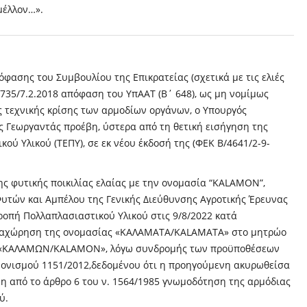
μέλλον…».
φασης του Συμβουλίου της Επικρατείας (σχετικά με τις ελιές
735/7.2.2018 απόφαση του ΥπΑΑΤ (Β΄ 648), ως μη νομίμως
ς τεχνικής κρίσης των αρμοδίων οργάνων, ο Υπουργός
ος Γεωργαντάς προέβη, ύστερα από τη θετική εισήγηση της
ού Υλικού (ΤΕΠΥ), σε εκ νέου έκδοσή της (ΦΕΚ Β/4641/2-9-
ης φυτικής ποικιλίας ελαίας με την ονομασία “KALAMON”,
Φυτών και Αμπέλου της Γενικής Διεύθυνσης Αγροτικής Έρευνας
οπή Πολλαπλασιαστικού Υλικού στις 9/8/2022 κατά
αταχώρηση της ονομασίας «ΚΑΛΑΜΑΤΑ/KALAMATA» στο μητρώο
άς «ΚΑΛΑΜΩΝ/KALAMON», λόγω συνδρομής των προϋποθέσεων
νονισμού 1151/2012,δεδομένου ότι η προηγούμενη ακυρωθείσα
η από το άρθρο 6 του ν. 1564/1985 γνωμοδότηση της αρμόδιας
ύ.