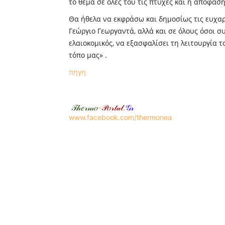
το θέμα σε όλες του τις πτυχές και η απόφαση
Θα ήθελα να εκφράσω και δημοσίως τις ευχαρ
Γεώργιο Γεωργαντά, αλλά και σε όλους όσοι σ
ελαιοκομικός, να εξασφαλίσει τη λειτουργία 
τόπο μας» .
πηγη
𝒯𝒽𝑒𝓇𝓂𝑜
-
𝒫𝑜𝓇𝓉𝒶𝓁
.
𝒢𝓇
www.facebook.com/thermonea