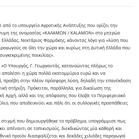
Κ από το υπουργείο Αγροτικής Ανάπτυξης που ορίζει την
νυμη της ονομασίας «ΚΑΛΑΜΩΝ / KALAMON» στο μητρώο
ς Ελλάδας, Νεκτάριος Φαρμάκης, κάνοντας λόγο για «λύση που
παραγωγούς σε όλη την χώρα και κυρίως στη Δυτική Ελλάδα που
συγκεκριμένης ποικιλίας».
: «Ο Υπουργός, Γ. Γεωργαντάς, κατανοώντας πλήρως το
 απολέσει η χώρα πολλά εκατομμύρια ευρώ και να
ί, προέβη στην πλέον πρόσφορη λύση, δηλαδή την επανέκδοση
κή στήριξη. Πρόκειται, παράλληλα, για δικαίωση της
ή Αρχή, αλλά και της απόφασης που έλαβε το Περιφερειακό
λιο, που αποδεικνύει και πάλι ότι οι συλλογικές προσπάθειες
η στιγμή που δημιουργήθηκε το πρόβλημα, υπογράμμισε πως
έκει απέναντι σε τοπικισμούς, διεκδικώντας μία καθαρή και
εθνικό προϊόν διασφαλίζεται και δεκάδες χιλιάδες παραγωγοί