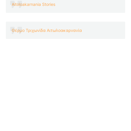
Aitoloakarnania Stories
Θέρμο Τριχωνίδα Αιτωλοακαρνανία