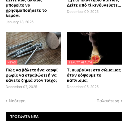
μπορείτε να
Δείτε από τί κινδυνεύετε...
χρησιμοποιήσετε το
December 09, 2025
λεμόνι
January 18, 2026
NEWS
BEAUTY HEALTH
Πώς να βάλετε ένα καρφί
Τι συμβαίνει στο σώμα μας
χωρίς να στραβώσει ή να
όταν κόψουμε το
κάνετε ζημιά στον τοίχο;
κάπνισμα;
December 07, 2025
December 05, 2025
Νεότερη
Παλαιότερη
ΠΡΌΣΦΑΤΑ ΝΈΑ