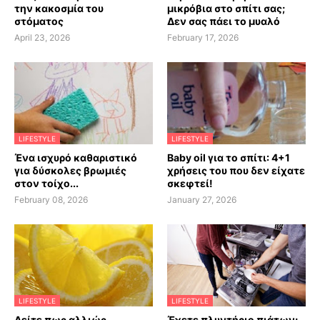
την κακοσμία του
μικρόβια στο σπίτι σας;
στόματος
Δεν σας πάει το μυαλό
April 23, 2026
February 17, 2026
LIFESTYLE
LIFESTYLE
Ένα ισχυρό καθαριστικό
Baby oil για το σπίτι: 4+1
για δύσκολες βρωμιές
χρήσεις του που δεν είχατε
στον τοίχο...
σκεφτεί!
February 08, 2026
January 27, 2026
LIFESTYLE
LIFESTYLE
Δείτε πως αλλιώς
Έχετε πλυντήριο πιάτων;