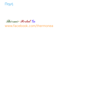
Πηγή
𝒯𝒽𝑒𝓇𝓂𝑜
-
𝒫𝑜𝓇𝓉𝒶𝓁
.
𝒢𝓇
www.facebook.com/thermonea