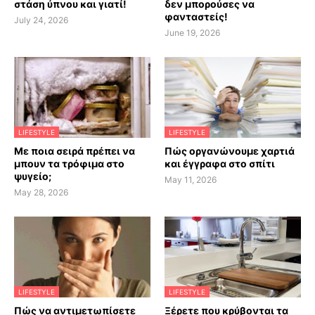
στάση ύπνου και γιατί!
δεν μπορούσες να
φανταστείς!
July 24, 2026
June 19, 2026
LIFESTYLE
LIFESTYLE
Με ποια σειρά πρέπει να
Πώς οργανώνουμε χαρτιά
μπουν τα τρόφιμα στο
και έγγραφα στο σπίτι
ψυγείο;
May 11, 2026
May 28, 2026
LIFESTYLE
LIFESTYLE
Πώς να αντιμετωπίσετε
Ξέρετε που κρύβονται τα