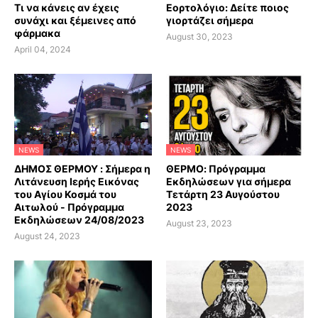
Τι να κάνεις αν έχεις
Εορτολόγιο: Δείτε ποιος
συνάχι και ξέμεινες από
γιορτάζει σήμερα
φάρμακα
August 30, 2023
April 04, 2024
NEWS
NEWS
ΔΗΜΟΣ ΘΕΡΜΟΥ : Σήμερα η
ΘΕΡΜΟ: Πρόγραμμα
Λιτάνευση Ιερής Εικόνας
Εκδηλώσεων για σήμερα
του Αγίου Κοσμά του
Τετάρτη 23 Αυγούστου
Αιτωλού - Πρόγραμμα
2023
Εκδηλώσεων 24/08/2023
August 23, 2023
August 24, 2023