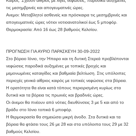
Καιρός: Σχεδόν αίθριος με λίγες νεφώσεις, παροδικά αυξημένες
τις μεσημβρινές και απογευματινές ώρες.
Ανεμοι: Μεταβλητοί ασθενείς και πρόσκαιρα τις μεσημβρινές και
απογευματινές ώρες νότιοι νοτιοανατολικοί έως 5 μποφόρ.
Θερμοκρασία: Από 16 έως 28 βαθμούς Κελσίου.
ΠΡΟΓΝΩΣΗ ΓΙΑ ΑΥΡΙΟ ΠΑΡΑΣΚΕΥΗ 30-09-2022
Στο βόρειο Ιόνιο, την Ήπειρο και τη δυτική Στερεά προβλέπονται
νεφώσεις παροδικά αυξημένες με τοπικές βροχές και
μεμονωμένες καταιγίδες και βαθμιαία βελτίωση. Στις υπόλοιπες
περιοχές γενικά αίθριος καιρός με τοπικές νεφώσεις στα βόρεια.
Η ορατότητα θα είναι κατά τόπους περιορισμένη κυρίως στα
δυτικά και τα βόρεια τις πρωινές και βραδινές ώρες.
Οι άνεμοι θα πνέουν από νότιες διευθύνσεις 3 με 5 και από το
βράδυ στο Ιόνιο τοπικά 6 μποφόρ.
Η θερμοκρασία θα σημειώσει μικρή άνοδο. Στα δυτικά και τα
βόρεια θα φτάσει τους 26 με 28 και στα υπόλοιπα τους 29 με 32
βαθμούς Κελσίου.