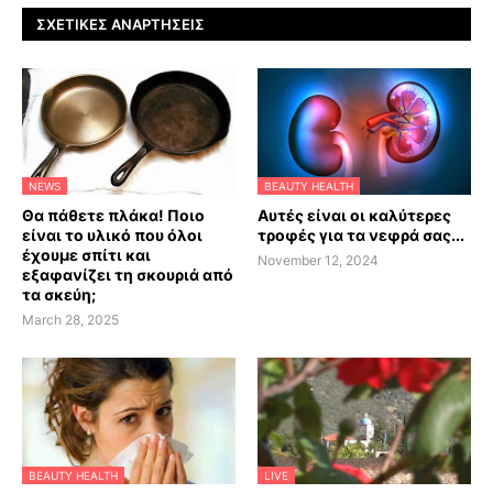
ΣΧΕΤΙΚΈΣ ΑΝΑΡΤΉΣΕΙΣ
NEWS
BEAUTY HEALTH
Θα πάθετε πλάκα! Ποιο
Αυτές είναι οι καλύτερες
είναι το υλικό που όλοι
τροφές για τα νεφρά σας...
έχουμε σπίτι και
November 12, 2024
εξαφανίζει τη σκουριά από
τα σκεύη;
March 28, 2025
BEAUTY HEALTH
LIVE