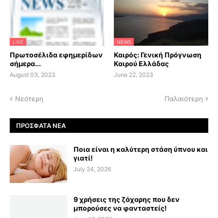
LIVE
NEWS
Πρωτοσέλιδα εφημερίδων
Καιρός: Γενική Πρόγνωση
σήμερα...
Καιρού Ελλάδας
August 03, 2023
June 22, 2023
Νεότερη
Παλαιότερη
ΠΡΌΣΦΑΤΑ ΝΈΑ
Ποια είναι η καλύτερη στάση ύπνου και
γιατί!
July 24, 2026
9 χρήσεις της ζάχαρης που δεν
μπορούσες να φανταστείς!