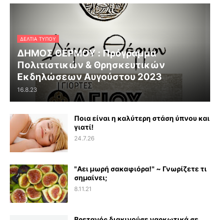
ΔΕΛΤΊΑ ΤΎΠΟΥ
ΔΗΜΟΣ ΘΕΡΜΟΥ : Πρόγραμμα
Πολιτιστικών & Θρησκευτικών
Εκδηλώσεων Αυγούστου 2023
16.8.23
Ποια είναι η καλύτερη στάση ύπνου και
γιατί!
24.7.26
"Αει μωρή σακαφιόρα!" ~ Γνωρίζετε τι
σημαίνει;
8.11.21
Βρετανός διακινούσε ναρκωτικά σε